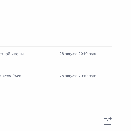
данных пользователей
YouTube
зиденту
Написать в редакцию
и —
ного
по
—
атной иконы
28 августа 2010 года
ссии
 всея Руси
28 августа 2010 года
Все материалы сайта
доступны по лицензии:
Creative Commons
Attribution 4.0
International