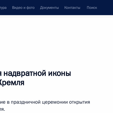
тура
Видео и фото
Документы
Контакты
Поиск
 надвратной иконы
Кремля
ие в праздничной церемонии открытия
я.