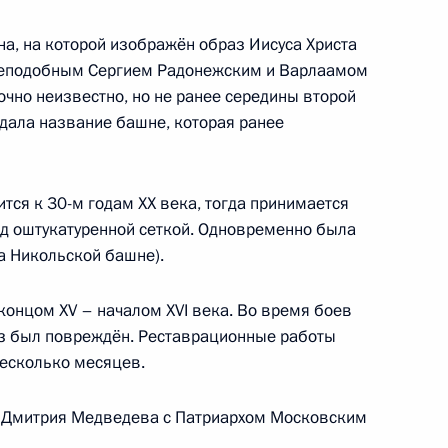
на, на которой изображён образ Иисуса Христа
реподобным Сергием Радонежским и Варлаамом
очно неизвестно, но не ранее середины второй
 дала название башне, которая ранее
тся к 30-м годам XX века, тогда принимается
д оштукатуренной сеткой. Одновременно была
а Никольской башне).
ые
Официальные сетевые
Правовая и
ресурсы
техническая
концом XV – началом XVI века. Во время боев
сии
Президента России
информация
аз был повреждён. Реставрационные работы
несколько месяцев.
MAX
О портале
ВКонтакте
Об использовании
ии
информации сайта
а Дмитрия Медведева с Патриархом Московским
Rutube
О персональных
Telegram-канал