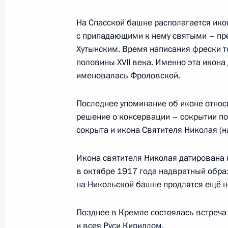
На Спасской башне располагается ико
с припадающими к нему святыми – п
Хутынским. Время написания фрески т
половины XVII века. Именно эта икона
именовалась Фроловской.
Последнее упоминание об иконе относи
решение о консервации – сокрытии по
сокрыта и икона Святителя Николая (н
Разделы сайта
Информационн
Президента
ресурсы
Икона святителя Николая датирована 
России
Президента Рос
в октябре 1917 года надвратный обр
на Никольской башне продлятся ещё 
События
Президент России
Текущий ресурс
Структура
Конституция Росс
Позднее в Кремле состоялась встреч
Видео и фото
Государственная
и всея Руси Кириллом.
Документы