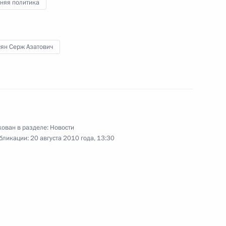
няя политика
есена на рассмотрение
сян Серж Азатович
для наделения полномочиями
с Днём рождения
ован в разделе:
Новости
бликации:
20 августа 2010 года, 13:30
сена на рассмотрение
для наделения полномочиями