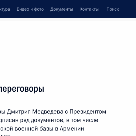
ктура
Видео и фото
Документы
Контакты
Поиск
венный Совет
Совет Безопасности
Комиссии и советы
леграммы
Сведения о Президенте
август, 2010
ть следующие материалы
переговоры
 научного совета
»
оры Дмитрия Медведева с Президентом
писан ряд документов, в том числе
ской военной базы в Армении