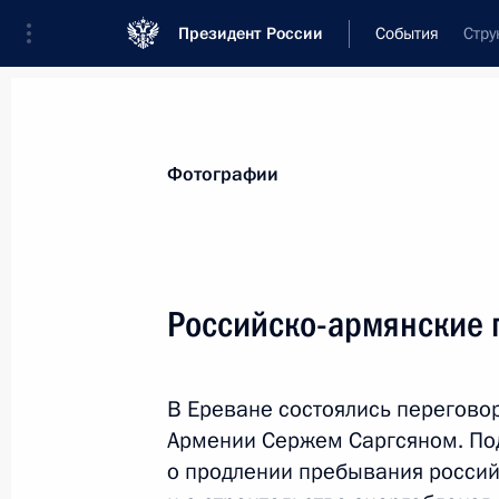
Президент России
События
Стру
Президент
Администрация
Государст
Новости
Стенограммы
Поездки
Те
Фотографии
Показа
Российско-армянские 
Утверждён состав консультативного
инновационного центра «Сколково
В Ереване состоялись перегов
24 августа 2010 года, 16:45
Армении Сержем Саргсяном. Под
о продлении пребывания россий