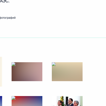
 АЭС.
сембурга Жан-Клодом
6
фотографий
енту Украины Виктору
им чрезвычайной ситуации