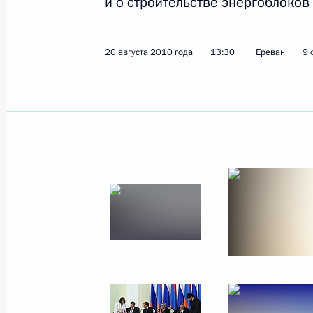
и о строительстве энергоблоков
Встреча с Премьер-министром Люк
Юнкером
20 августа 2010 года
13:30
Ереван
9 
24 августа 2010 года, 14:15
Сочи
Поздравительное послание Презид
Януковичу
24 августа 2010 года, 14:00
23 августа 2010 года, понедельник
В Рязанской области отменён реж
23 августа 2010 года, 18:00