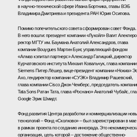
в научно-технической сфере Ивана Бортника, главы ВЭБ
Владимира Дмитриева и президента РАН Юрия Осипова.
Помимо попечительского совета сформирован совет Фонда.
В него вошли: президент компании «Лукойл» Вагит Алекперо
ректор МГТУ им. Баумана Анатолий Александров, глава
компании Bouygues Мартин Буиг, управляющий фондом
«Алмаз кэпитал партнерс» Александр Галицкий, директор
Курчатовского института Михаил Ковальчук, глава компании
Siemens Питер Лёшер, вице-президент компании «Нокиа» Э
Ахо, гендиректор компании «СУЭК» Владимир Рашевский,
глава компании Cisco Джон Чемберс, председатель компани
Tata Sons Ратан Тата, глава «Роснано» Анатолий Чубайс, гла
Google Эрик Шмидт.
Фонд развития Центра разработки и коммерциализации нов
технологий – Фонд «Сколково» – был зарегистрирован в мае
в рамках проекта по созданию иннограда. Это некоммерческ
организация, цель которой – достижение общественно-