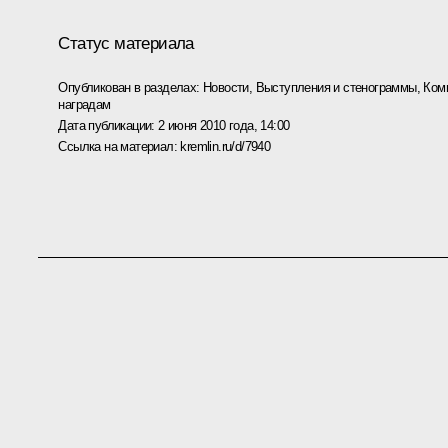
Статус материала
Опубликован в разделах:
Новости
,
Выступления и стенограммы
,
Ком
наградам
Дата публикации:
2 июня 2010 года, 14:00
Ссылка на материал:
kremlin.ru/d/7940