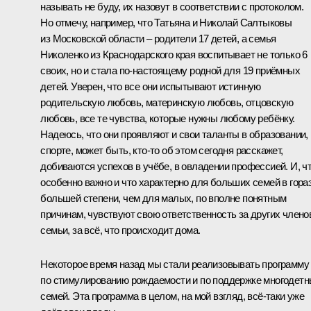
называть не буду, их назовут в соответствии с протоколом.
Но отмечу, например, что Татьяна и Николай Салтыковы
из Московской области – родители 17 детей, а семья
Николенко из Краснодарского края воспитывает не только 6
своих, но и стала по‑настоящему родной для 19 приёмных
детей. Уверен, что все они испытывают истинную
родительскую любовь, материнскую любовь, отцовскую
любовь, все те чувства, которые нужны любому ребёнку.
Надеюсь, что они проявляют и свои таланты в образовании,
спорте, может быть, кто‑то об этом сегодня расскажет,
добиваются успехов в учёбе, в овладении профессией. И, ч
особенно важно и что характерно для больших семей в гора
большей степени, чем для малых, по вполне понятным
причинам, чувствуют свою ответственность за других члено
семьи, за всё, что происходит дома.
Некоторое время назад мы стали реализовывать программу
по стимулированию рождаемости и по поддержке многодет
семей. Эта программа в целом, на мой взгляд, всё‑таки уже