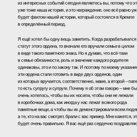
из интересных событий сегодня являетесь вы, потому что э
уже тоже наша история, и это награждение, оно всё равно уж
будет фактом нашей истории, который состоялся в Кремле
в определённый период.
Я ещё хотел бы одну вещь заметить. Когда разрабатывался
статут этого ордена, то вначале его вручали семье в целом
в виде такого памятного знака. Но я думаю, что всё‑таки
в семье обязанности, роль и значение каждого родителя
одинаковы, это и по закону так. И поэтому по моему
указани
эти ордена стали готовить в виде двух орденов, один
из которых вручается, соответственно, маме, а второй – папе
то есть супругу и супруге. Почему я об этом говорю – мне бы
очень хотелось, чтобы вы их носили, чтобы они не лежали
в коробочках дома, как иногда у нас лежат всякого рода
памятные вещи, а чтобы вы их демонстрировали всем людя
а те, кто на вас смотрят, брали с вас пример. Мне кажется, э
будет очень правильно. Я вас ещё раз сердечно поздравляю