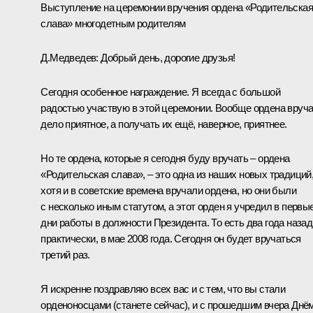
Выступление на церемонии вручения ордена «Родительская
слава» многодетным родителям
Д.Медведев:
Добрый день, дорогие друзья!
Сегодня особенное награждение. Я всегда с большой
радостью участвую в этой церемонии. Вообще ордена вруч
дело приятное, а получать их ещё, наверное, приятнее.
Но те ордена, которые я сегодня буду вручать – ордена
«Родительская слава», – это одна из наших новых традиций
хотя и в советские времена вручали ордена, но они были
с несколько иным статутом, а этот орден я учредил в первы
дни работы в должности Президента. То есть два года назад
практически, в мае 2008 года. Сегодня он будет вручаться
третий раз.
Я искренне поздравляю всех вас и с тем, что вы стали
орденоносцами (станете сейчас), и с прошедшим вчера Днё