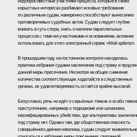
недобросовестные участники процесса, которые в своих
корыстных интересах разбивают исковые требования
по различным судам, намеренно способствуют вынесению
противоречивых судебных актов. Судам следует глубже
вникать в суть спора, знать о наличии параллельных
процессов с теми же участниками и основаниями, активнее
использовать для этого электронный сервис «Мой арбитр».
В прошедшем году на постоянном контроле находилась
практика избрания судами заключения под стражу и продле
данной меры пресечения. Несмотря на общее снижение
количества соответствующих ходатайств в следственных
органах, их удовлетворяемость остаётся крайне высокой.
Безусловно, речь не идёт о серьёзных тяжких и особо тяжки
преступлениях, например о терроризме или шпионаже,
квалифицированных убийствах, где альтернативы заключе
под стражу нет. Однако там, где общественная опасность
совершённого деяния невелика, судам следует внимательн
относиться к избранию меры пресечения, связанной