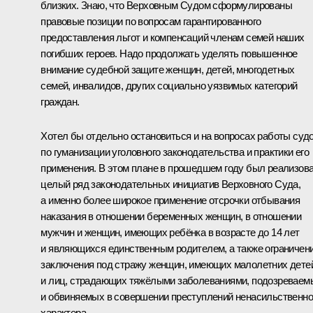
близких. Знаю, что Верховным Судом сформулированы
правовые позиции по вопросам гарантированного
предоставления льгот и компенсаций членам семей наших
погибших героев. Надо продолжать уделять повышенное
внимание судебной защите женщин, детей, многодетных
семей, инвалидов, других социально уязвимых категорий
граждан.
Хотел бы отдельно остановиться и на вопросах работы суд
по гуманизации уголовного законодательства и практики его
применения. В этом плане в прошедшем году был реализов
целый ряд законодательных инициатив Верховного Суда,
а именно более широкое применение отсрочки отбывания
наказания в отношении беременных женщин, в отношении
мужчин и женщин, имеющих ребёнка в возрасте до 14 лет
и являющихся единственным родителем, а также ограничен
заключения под стражу женщин, имеющих малолетних дете
и лиц, страдающих тяжёлыми заболеваниями, подозреваем
и обвиняемых в совершении преступлений ненасильственно
характера.