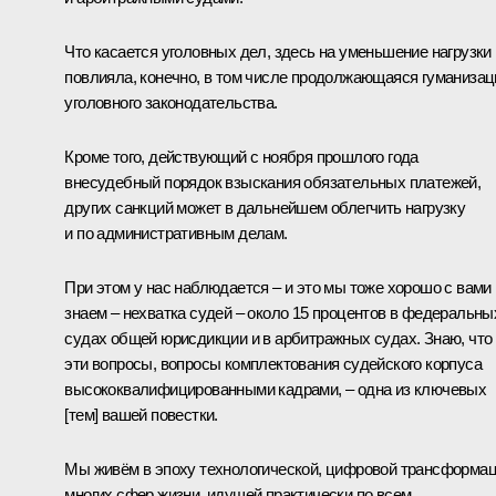
Что касается уголовных дел, здесь на уменьшение нагрузки
повлияла, конечно, в том числе продолжающаяся гуманизац
уголовного законодательства.
Кроме того, действующий с ноября прошлого года
внесудебный порядок взыскания обязательных платежей,
других санкций может в дальнейшем облегчить нагрузку
и по административным делам.
При этом у нас наблюдается – и это мы тоже хорошо с вами
знаем – нехватка судей – около 15 процентов в федеральны
судах общей юрисдикции и в арбитражных судах. Знаю, что
эти вопросы, вопросы комплектования судейского корпуса
высококвалифицированными кадрами, – одна из ключевых
[тем] вашей повестки.
Мы живём в эпоху технологической, цифровой трансформа
многих сфер жизни, идущей практически по всем