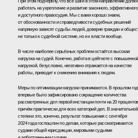
При этом подчеркну, что все шаги в этом направлении долж
работать на укрепление и развитие законного, эффективного
и доступного правосудия. Мы с вами хорошо знаем,
от обоснованности и справедливости судебных решений
напрямую зависят судьбы людей, доверие граждан и общес
не только к судебной системе, но и к власти вообще.
В числе наиболее серьёзных проблем остаётся высокая
нагрузка на судей. Конечно, работа в цейтноте с повышенно
нагрузкой, безусловно, негативно отражается на качестве
работы, приводит к снижению внимания к людям.
Меры по оптимизации нагрузки принимаются. В прошлом го
впервые было зафиксировано сокращение количества
рассмотренных дел первой инстанции почти на 20 процентов
причём практически для всех категорий дел. В значительной
степени это, конечно, результат повышения с сентября
2024 года госпошлин по делам, которые рассматриваются
судами общей юрисдикции, мировыми судьями
и арбитражными судами.