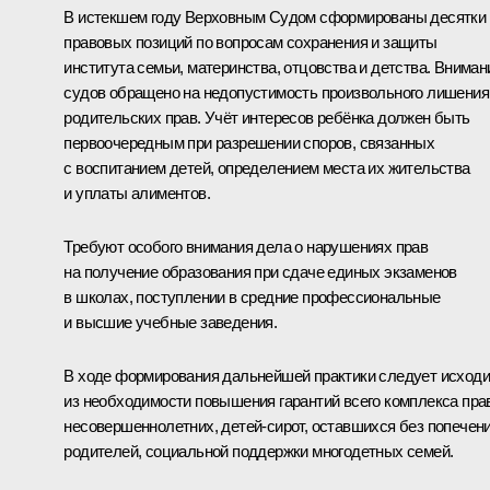
В истекшем году Верховным Судом сформированы десятки
правовых позиций по вопросам сохранения и защиты
института семьи, материнства, отцовства и детства. Вниман
судов обращено на недопустимость произвольного лишения
родительских прав. Учёт интересов ребёнка должен быть
первоочередным при разрешении споров, связанных
с воспитанием детей, определением места их жительства
и уплаты алиментов.
Требуют особого внимания дела о нарушениях прав
на получение образования при сдаче единых экзаменов
в школах, поступлении в средние профессиональные
и высшие учебные заведения.
В ходе формирования дальнейшей практики следует исходи
из необходимости повышения гарантий всего комплекса пра
несовершеннолетних, детей-сирот, оставшихся без попечен
родителей, социальной поддержки многодетных семей.