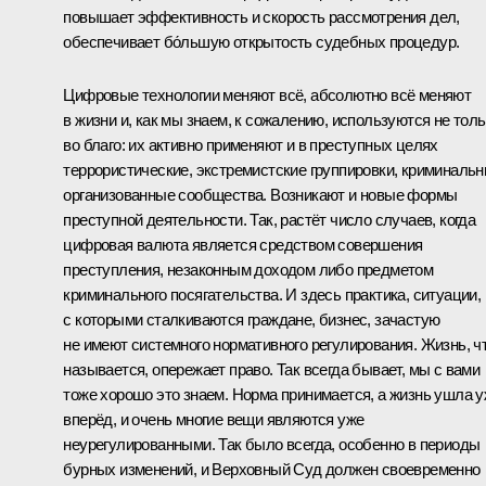
повышает эффективность и скорость рассмотрения дел,
обеспечивает бо́льшую открытость судебных процедур.
Цифровые технологии меняют всё, абсолютно всё меняют
в жизни и, как мы знаем, к сожалению, используются не толь
во благо: их активно применяют и в преступных целях
террористические, экстремистские группировки, криминаль
организованные сообщества. Возникают и новые формы
преступной деятельности. Так, растёт число случаев, когда
цифровая валюта является средством совершения
преступления, незаконным доходом либо предметом
криминального посягательства. И здесь практика, ситуации,
с которыми сталкиваются граждане, бизнес, зачастую
не имеют системного нормативного регулирования. Жизнь, ч
называется, опережает право. Так всегда бывает, мы с вами
тоже хорошо это знаем. Норма принимается, а жизнь ушла 
вперёд, и очень многие вещи являются уже
неурегулированными. Так было всегда, особенно в периоды
бурных изменений, и Верховный Суд должен своевременно