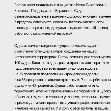
Заслуживает поддержки и инициатива Игоря Викторовича
Краснова, Председателя Верховного Суда,
о перераспределении вакантных должностей судей, а именн
в пределах общей установленной штатной численности
в пользу тех регионов, где судьи продолжительный период
работают с максимальной нагрузкой.
Одна из важных кадровых и управленческих задач –
укрепление потенциала судов, созданных на наших
исторических территориях. В этих регионах уже сформирова
100 судов. Количество дел, рассмотренных ими в прошлом
году, увеличилось по всем видам судопроизводства:
на 35 процентов по уголовным и гражданским делам
и на 56 процентов по административным. Рост в арбитражн
судах – на 40 процентов. Судьи, работающие на этих
территориях, а также в приграничных Белгородской и Курско
областях, трудятся в сложных условиях, связанных подчас
с риском для жизни, проявляют лучшие профессиональные
и человеческие качества. И я хочу с этой трибуны в вашем