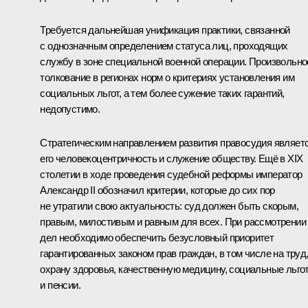
Требуется дальнейшая унификация практики, связанной
с однозначным определением статуса лиц, проходящих
службу в зоне специальной военной операции. Произвольно
толкование в регионах норм о критериях установления им
социальных льгот, а тем более сужение таких гарантий,
недопустимо.
Стратегическим направлением развития правосудия являет
его человекоцентричность и служение обществу. Ещё в XIX
столетии в ходе проведения судебной реформы император
Александр II обозначил критерии, которые до сих пор
не утратили свою актуальность: суд должен быть скорым,
правым, милостивым и равным для всех. При рассмотрении
дел необходимо обеспечить безусловный приоритет
гарантированных законом прав граждан, в том числе на труд
охрану здоровья, качественную медицину, социальные льго
и пенсии.