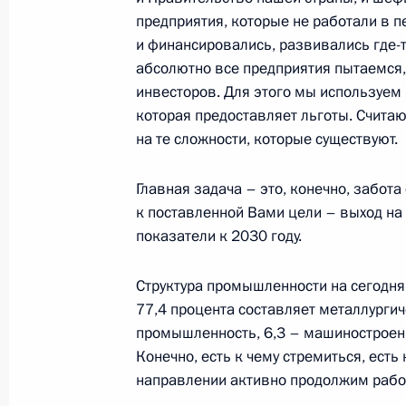
предприятия, которые не работали в п
и финансировались, развивались где-т
абсолютно все предприятия пытаемся, 
Заседание Глобального атомного 
инвесторов. Для этого мы используем
25 сентября 2025 года, 18:50
Москва
которая предоставляет льготы. Считаю,
на те сложности, которые существуют.
Главная задача – это, конечно, забот
24 сентября 2025 года, среда
к поставленной Вами цели – выход на
Встреча с губернатором Запорожск
показатели к 2030 году.
Балицким
Структура промышленности на сегодн
24 сентября 2025 года, 14:10
Москва, Крем
77,4 процента составляет металлурги
промышленность, 6,3 – машиностроен
Конечно, есть к чему стремиться, есть
23 сентября 2025 года, вторник
направлении активно продолжим работ