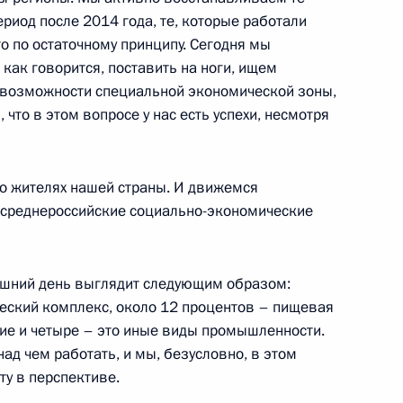
ериод после 2014 года, те, которые работали
о по остаточному принципу. Сегодня мы
как говорится, поставить на ноги, ищем
форума
:
25
 возможности специальной экономической зоны,
 что в этом вопросе у нас есть успехи, несмотря
а о жителях нашей страны. И движемся
 среднероссийские социально-экономические
ой области Евгением
3
яшний день выглядит следующим образом:
ль
ческий комплекс, около 12 процентов – пищевая
ие и четыре – это иные виды промышленности.
 над чем работать, и мы, безусловно, в этом
у в перспективе.