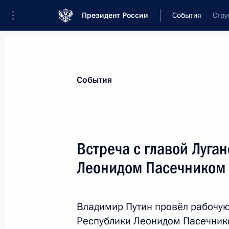
Президент России
События
Стру
Президент
Администрация
Государст
Новости
Стенограммы
Поездки
Те
События
Показа
Встреча с главой Луга
Леонидом Пасечником
Встреча с Президентом Белорусси
26 сентября 2025 года, 17:30
Москва, Крем
Владимир Путин провёл рабочую
Республики Леонидом Пасечник