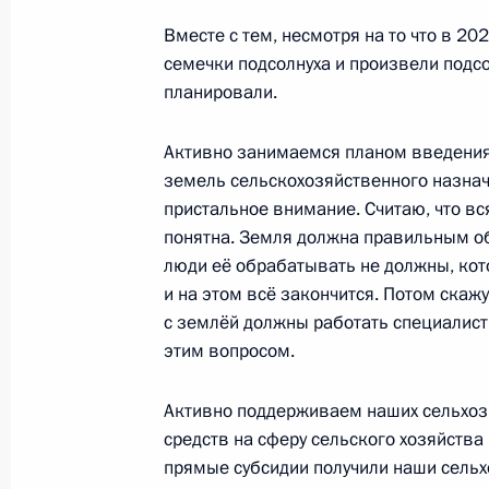
Вместе с тем, несмотря на то что в 2
семечки подсолнуха и произвели подсо
19 сентября 2025 года, пятница
планировали.
Встреча с губернатором Пермског
Активно занимаемся планом введения 
19 сентября 2025 года, 20:25
Пермь
земель сельскохозяйственного назнач
пристальное внимание. Считаю, что вс
понятна. Земля должна правильным об
люди её обрабатывать не должны, кото
Заседание Военно-промышленной 
и на этом всё закончится. Потом скажу
19 сентября 2025 года, 20:00
Пермь
с землёй должны работать специалис
этим вопросом.
Посещение ПАО «Мотовилихинские
Активно поддерживаем наших сельхо
средств на сферу сельского хозяйства
19 сентября 2025 года, 16:50
Пермь
прямые субсидии получили наши сель