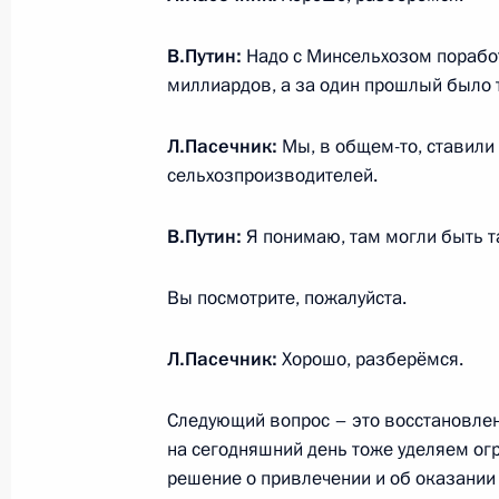
17 сентября 2025 года, 16:40
Москва, Крем
В.Путин:
Надо с Минсельхозом поработа
миллиардов, а за один прошлый было 
16 сентября 2025 года, вторник
Л.Пасечник:
Мы, в общем-то, ставили 
Совместное стратегическое учение
сельхозпроизводителей.
16 сентября 2025 года, 19:00
Нижегородска
В.Путин:
Я понимаю, там могли быть та
Вы посмотрите, пожалуйста.
Показа
Л.Пасечник:
Хорошо, разберёмся.
Следующий вопрос – это восстановлени
на сегодняшний день тоже уделяем огр
решение о привлечении и об оказании
Встреча с военнослужащими Во