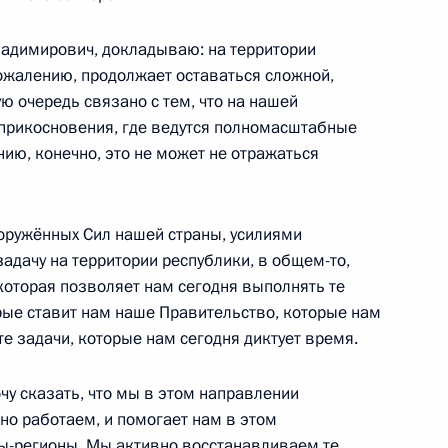
димирович, докладываю: на территории
ожалению, продолжает оставаться сложной,
ю очередь связано с тем, что на нашей
оприкосновения, где ведутся полномасштабные
м МАГАТЭ Рафаэлем Гросси
6
ию, конечно, это не может не отражаться
ль
ооружённых Сил нашей страны, усилиями
сти Президента Мьянмы Мин
адачу на территории республики, в общем-то,
4
которая позволяет нам сегодня выполнять те
орые ставит нам наше Правительство, которые нам
ль
 те задачи, которые нам сегодня диктует время.
чу сказать, что мы в этом направлении
опии Абийем Ахмедом
5
но работаем, и помогает нам в этом
ы-регионы. Мы активно восстанавливаем те
ль