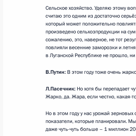
Встреча с главой Луганской Народ
Сельское хозяйство. Уделяю этому воп
Пасечником
считаю это одним из достаточно серь
23 сентября 2025 года, 13:45
Москва, Крем
который может положительно повлиять
произведено сельхозпродукции на сум
сожалению, это, наверное, не тот резу
повлияли весенние заморозки и летняя
22 сентября 2025 года, понедельн
в Луганской Республике не прошло, ни
Совещание с постоянными членами
В.Путин:
В этом году тоже очень жарк
22 сентября 2025 года, 14:45
Москва, Крем
Л.Пасечник:
Но хотя бы перепадает чу
Жарко, да. Жара, если честно, какая-т
20 сентября 2025 года, суббота
Видеообращение по случаю провед
Но в этом году у нас урожай зерновых 
«Интервидение»
показатели, которые планировали. Мы
даже чуть-чуть больше – 1 миллион 20
20 сентября 2025 года, 20:30