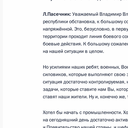
Л.Пасечник:
Уважаемый Владимир Вла
республики обстановка, к большому с
25 сентября 2025 года, четверг
напряжённой. Это, безусловно, в перву
территории проходит линия боевого с
Встреча с генеральным директоро
боевые действия. К большому сожален
25 сентября 2025 года, 23:35
Москва, Крем
на нашей ситуации в целом.
Но усилиями наших ребят, военных, В
Встреча с исполняющим обязанно
силовиков, которые выполняют свою з
Аун Хлайном
ситуация достаточно контролируемая, 
задачи, которые ставите нам Вы, кот
25 сентября 2025 года, 22:10
Москва, Крем
ставят наши жители. Ну и, конечно же,
Хотел бы начать с промышленности. Хо
Встреча с Премьер-министром Эфи
на сегодняшний день достаточно актив
и Правительство нашей страны, и шеф
25 сентября 2025 года, 20:55
Москва, Крем