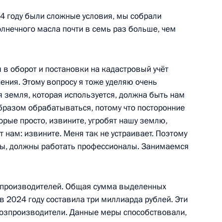
024 году были сложные условия, мы собрали
лнечного масла почти в семь раз больше, чем
о края Дмитрием Махониным
1
в оборот и постановки на кадастровый учёт
ения. Этому вопросу я тоже уделяю очень
я земля, которая используется, должна быть нам
разом обрабатываться, потому что посторонние
рые просто, извините, угробят нашу землю,
комиссии
3
5м
т нам: извините. Меня так не устраивает. Поэтому
ты, должны работать профессионалы. Занимаемся
 заводы»
16
4м
зпроизводителей. Общая сумма выделенных
 в 2024 году составила три миллиарда рублей. Эти
хозпроизводители. Данные меры способствовали,