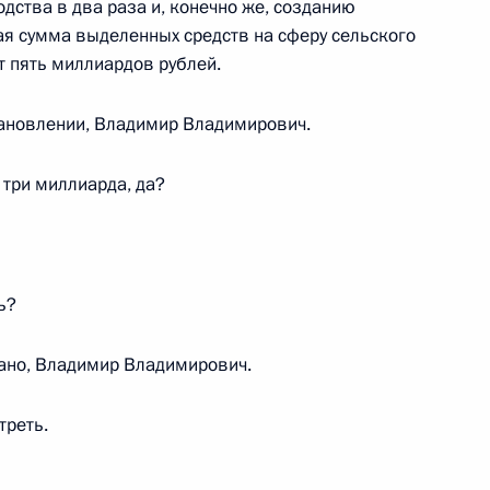
дства в два раза и, конечно же, созданию
ая сумма выделенных средств на сферу сельского
т пять миллиардов рублей.
х фракций
:
11
тановлении, Владимир Владимирович.
ласть, Ново-Огарёво
 три миллиарда, да?
министром Индии Нарендрой
ь?
вано, Владимир Владимирович.
треть.
ва
4
48м