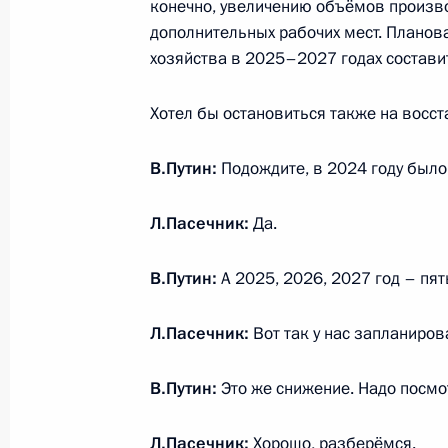
конечно, увеличению объёмов произво
дополнительных рабочих мест. Планов
18 сентября 2025 года, четверг
хозяйства в 2025–2027 годах состави
Встреча с лидерами парламентски
Хотел бы остановиться также на восс
18 сентября 2025 года, 17:30
Московская об
В.Путин:
Подождите, в 2024 году было
17 сентября 2025 года, среда
Л.Пасечник:
Да.
Телефонный разговор с Премьер-
В.Путин:
А 2025, 2026, 2027 год – пят
Моди
17 сентября 2025 года, 16:45
Л.Пасечник:
Вот так у нас запланиро
В.Путин:
Это же снижение. Надо посмо
Совещание с членами Правительст
Л.Пасечник:
Хорошо, разберёмся.