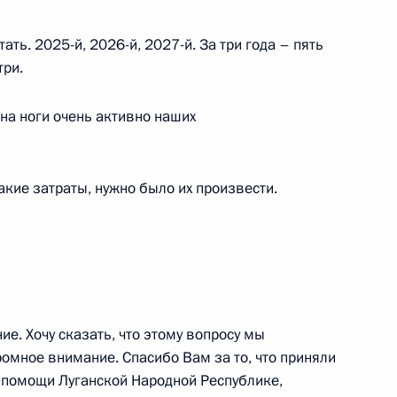
ль
ть. 2025-й, 2026-й, 2027-й. За три года – пять
три.
на ноги очень активно наших
 «Запад-2025»
17
6м
я область
кие затраты, нужно было их произвести.
ть предыдущие материалы
е. Хочу сказать, что этому вопросу мы
омное внимание. Спасибо Вам за то, что приняли
 помощи Луганской Народной Республике,
енно-Морского Флота