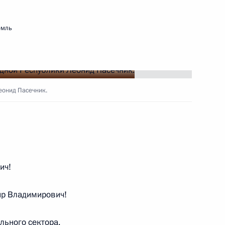
ю Тиграна Кеосаяна
емль
ом Казахстана Касым-
еонид Пасечник.
биркома Эллой Памфиловой
5
ль
ич!
р Владимирович!
мении Николом Пашиняном
5
льного сектора.
ль