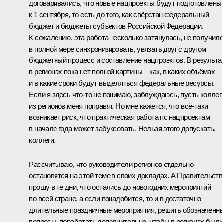
договаривались, что новые нацпроекты будут подготовлены
к 1 сентября, то есть до того, как свёрстан федеральный
бюджет и бюджеты субъектов Российской Федерации.
К сожалению, эта работа несколько затянулась, не получил
в полной мере синхронизировать, увязать друг с другом
бюджетный процесс и составление нацпроектов. В результа
в регионах пока нет полной картины – как, в каких объёмах
и в какие сроки будут выделяться федеральные ресурсы.
Если я здесь что-то не понимаю, заблуждаюсь, пусть коллег
из регионов меня поправят. Но мне кажется, что всё-таки
возникает риск, что практическая работа по нацпроектам
в начале года может забуксовать. Нельзя этого допускать,
коллеги.
Рассчитываю, что руководители регионов отдельно
остановятся на этой теме в своих докладах. А Правительст
прошу в те дни, что остались до новогодних мероприятий
по всей стране, а если понадобится, то и в достаточно
длительные праздничные мероприятия, решить обозначенн
вопросы, поработать дополнительно, чтобы в регионах был