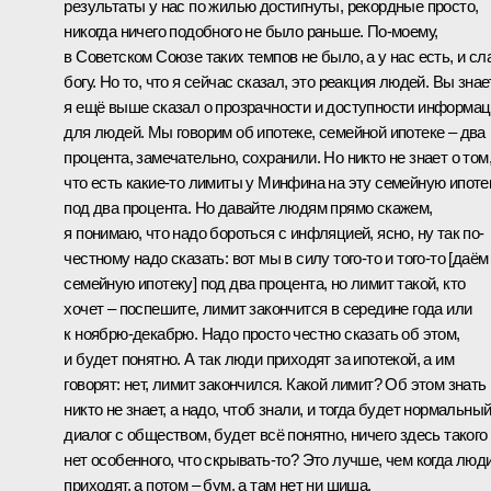
результаты у нас по жилью достигнуты, рекордные просто,
никогда ничего подобного не было раньше. По-моему,
в Советском Союзе таких темпов не было, а у нас есть, и сл
богу. Но то, что я сейчас сказал, это реакция людей. Вы знае
я ещё выше сказал о прозрачности и доступности информа
для людей. Мы говорим об ипотеке, семейной ипотеке – два
процента, замечательно, сохранили. Но никто не знает о том
что есть какие-то лимиты у Минфина на эту семейную ипоте
под два процента. Но давайте людям прямо скажем,
я понимаю, что надо бороться с инфляцией, ясно, ну так по-
честному надо сказать: вот мы в силу того-то и того-то [даём
семейную ипотеку] под два процента, но лимит такой, кто
хочет – поспешите, лимит закончится в середине года или
к ноябрю-декабрю. Надо просто честно сказать об этом,
и будет понятно. А так люди приходят за ипотекой, а им
говорят: нет, лимит закончился. Какой лимит? Об этом знать
никто не знает, а надо, чтоб знали, и тогда будет нормальны
диалог с обществом, будет всё понятно, ничего здесь такого
нет особенного, что скрывать-то? Это лучше, чем когда люд
приходят, а потом – бум, а там нет ни шиша.