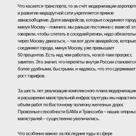
Что касается транспорта, то за счёт модернизации аэропорт
и развития маршрутной сети укрепляется прямое
авиасообщение. Доля авиарейсов, которые соединяют город
минуя Москву – помните, мы раньше постоянно с вами об э
говорили, чтобы слетать в соседний регион, надо обязатель
через Москву двигаться, – так вот доля авиарейсов, которые
соединяют города, минуя Москву, уже превышает
50 процентов. Есть над чем работать, но всё-таки прогресс
заметен. Это значит, что перелёты внутри России становятс
более удобными, быстрыми, и надеюсь, что это сдерживает
рост тарифов.
За шесть лет реализации комплексного плана модернизаци
и расширения магистральной инфраструктуры мы нарастил
объём работ по Восточному полигону железных дорог.
Провозные способности БАМа и Транссиба – наших опорны
магистралей – существенно увеличились.
Что особенно важно: за последние годы в сфере