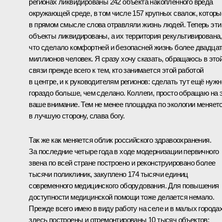
регионах ликвидированы 242 объекта накопленного вреда
окружающей среде, в том числе 157 крупных свалок, которы
в прямом смысле слова отравляли жизнь людей. Теперь эти
объекты ликвидированы, а их территория рекультивирована,
что сделало комфортней и безопасней жизнь более двадца
миллионов человек. Я сразу хочу сказать, обращаюсь в это
связи прежде всего к тем, кто занимается этой работой
в центре, и к руководителям регионов: сделать тут ещё нужн
гораздо больше, чем сделано. Коллеги, просто обращаю на 
ваше внимание. Тем не менее площадка по экологии меняет
в лучшую сторону, слава богу.
Так же как меняется облик российского здравоохранения.
За последние четыре года в ходе модернизации первичного
звена по всей стране построено и реконструировано более
тысячи поликлиник, закуплено 174 тысячи единиц
современного медицинского оборудования. Для повышения
доступности медицинской помощи тоже делается немало.
Прежде всего имею в виду работу на селе и в малых городах
здесь построены и отремонтированы 10 тысяч объектов: