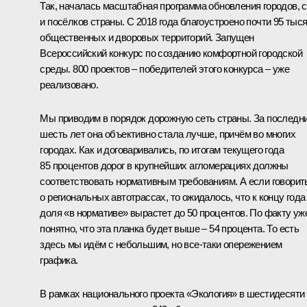
Так, началась масштабная программа обновления городов, 
и посёлков страны. С 2018 года благоустроено почти 95 тыс
общественных и дворовых территорий. Запущен
Всероссийский конкурс по созданию комфортной городской
среды. 800 проектов – победителей этого конкурса – уже
реализовано.
Мы приводим в порядок дорожную сеть страны. За последн
шесть лет она объективно стала лучше, причём во многих
городах. Как и договаривались, по итогам текущего года
85 процентов дорог в крупнейших агломерациях должны
соответствовать нормативным требованиям. А если говорит
о региональных автотрассах, то ожидалось, что к концу года
доля «в нормативе» вырастет до 50 процентов. По факту уж
понятно, что эта планка будет выше – 54 процента. То есть
здесь мы идём с небольшим, но все-таки опережением
графика.
В рамках национального проекта «Экология» в шестидесяти