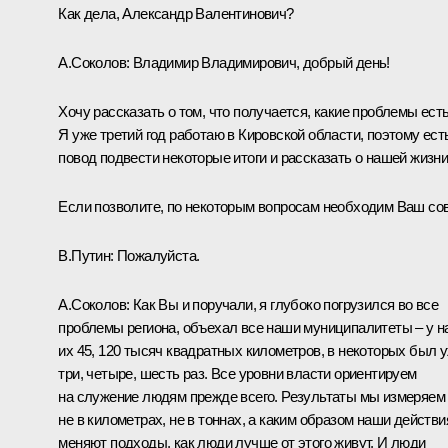
Как дела, Александр Валентинович?
А.Соколов
:
Владимир Владимирович, добрый день!
Хочу рассказать о том, что получается, какие проблемы есть
Я уже третий год работаю в Кировской области, поэтому ест
повод подвести некоторые итоги и рассказать о нашей жизни
Если позволите, по некоторым вопросам необходим Ваш сов
В.Путин:
Пожалуйста.
А.Соколов:
Как Вы и поручали, я глубоко погрузился во все
проблемы региона, объехал все наши муниципалитеты – у н
их 45, 120 тысяч квадратных километров, в некоторых был 
три, четыре, шесть раз. Все уровни власти ориентируем
на служение людям прежде всего. Результаты мы измеряем
не в километрах, не в тоннах, а каким образом наши действи
меняют подходы, как люди лучше от этого живут. И люди