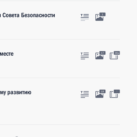
 Совета Безопасности
1
месте
17
36м
ому развитию
:
18