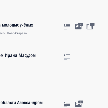
а молодых учёных
:
8
сть, Ново-Огарёво
ом Ирана Масудом
 области Александром
3