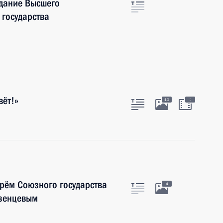
едание Высшего
 государства
вёт!»
:
10
арём Союзного государства
4
езенцевым