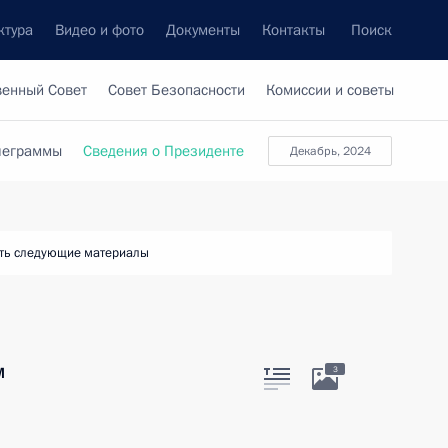
ктура
Видео и фото
Документы
Контакты
Поиск
венный Совет
Совет Безопасности
Комиссии и советы
леграммы
Сведения о Президенте
декабрь, 2024
ть следующие материалы
м
3