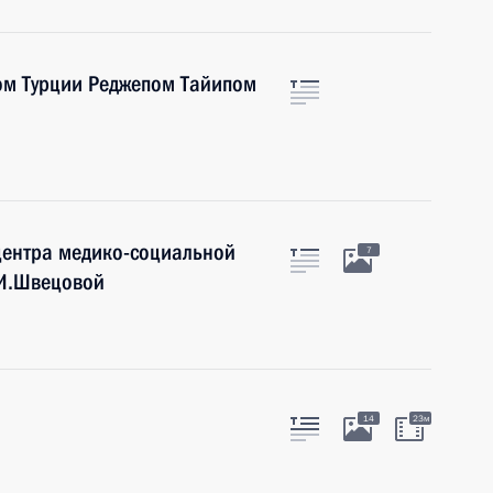
ом Турции Реджепом Тайипом
центра медико-социальной
7
.И.Швецовой
14
23м