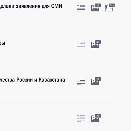
делали заявления для СМИ
4
22м
ры
40
ества России и Казахстана
11
9