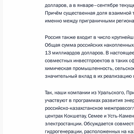
долларов, а в январе–сентябре текущ
Президенты России и Казахстана с
Причём существенная доля взаимной 
27 ноября 2024 года, 21:00
Астана
именно между приграничными регионам
Россия также входит в число крупнейш
Российско-казахстанские перегово
Общая сумма российских накопленных
13 миллиардов долларов. В настоящее
27 ноября 2024 года, 21:00
Астана
совместных инвестпроектов в таких с
химическая промышленность, сельское 
значительный вклад в их реализацию в
Форум межрегионального сотруднич
Так, наши компании из Уральского, П
27 ноября 2024 года, 19:10
Астана
участвуют в программах развития энер
российско-казахстанское межправсогл
центрах Кокшетау, Семее и Усть-Каме
Владимир Путин прибыл в Астану
электростанции. Обсуждается совмес
27 ноября 2024 года, 15:10
Астана
гидрогенерации, расположенных на ка