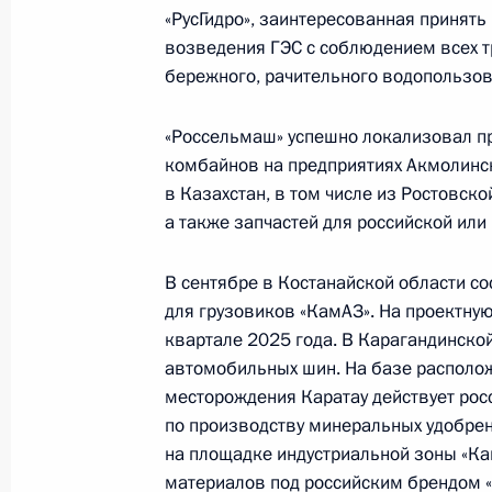
«РусГидро», заинтересованная принять
возведения ГЭС с соблюдением всех т
бережного, рачительного водопользов
Статья Владимира Путина в газете 
«Россия – Казахстан: союз, востр
«Россельмаш» успешно локализовал п
и обращённый в будущее»
комбайнов на предприятиях Акмолинск
27 ноября 2024 года, 00:00
в Казахстан, в том числе из Ростовск
а также запчастей для российской или
26 ноября 2024 года, вторник
В сентябре в Костанайской области со
для грузовиков «КамАЗ». На проектну
Встреча с губернатором Архангель
квартале 2025 года. В Карагандинской
Цыбульским
автомобильных шин. На базе располо
месторождения Каратау действует рос
26 ноября 2024 года, 13:50
Москва, Кремль
по производству минеральных удобрен
на площадке индустриальной зоны «Ка
материалов под российским брендом «