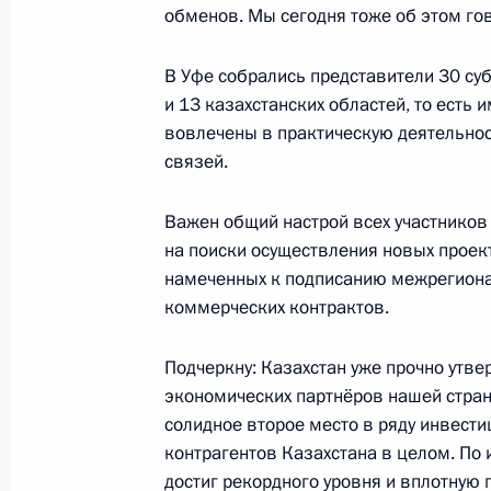
Соколовым
обменов. Мы сегодня тоже об этом го
29 ноября 2024 года, 13:15
Москва, Кремль
В Уфе собрались представители 30 су
и 13 казахстанских областей, то есть 
вовлечены в практическую деятельнос
28 ноября 2024 года, четверг
связей.
Ответы на вопросы журналистов
Важен общий настрой всех участников
28 ноября 2024 года, 17:15
Астана
на поиски осуществления новых проект
намеченных к подписанию межрегион
коммерческих контрактов.
Саммит ОДКБ
Подчеркну: Казахстан уже прочно утве
28 ноября 2024 года, 14:00
Астана
экономических партнёров нашей стран
солидное второе место в ряду инвест
контрагентов Казахстана в целом. По
27 ноября 2024 года, среда
достиг рекордного уровня и вплотную