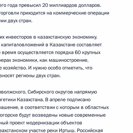
его года превысил 20 миллиардов долларов.
делали заявления для СМИ
4
22м
торговли приходится на коммерческие операции
и двух стран.
их инвесторов в казахстанскую экономику.
ры
 капиталовложений в Казахстане составляет
40
 время осуществляется порядка 60 крупных
ферах экономики, как машиностроение,
хозяйство. И нужно особо отметить, что
носят регионы двух стран.
ества России и Казахстана
11
риволжского, Сибирского округов напрямую
гетики Казахстана. В апреле подписано
ашение, в соответствии с которым в областных
ногорске будут возведены новые современные
9
тный проект модернизации объектов
захстанском участке реки Иртыш. Российская