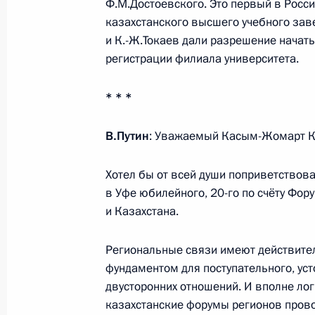
Ф.М.Достоевского. Это первый в Росс
казахстанского высшего учебного зав
и К.-Ж.Токаев дали разрешение начать
Телефонный разговор с Президент
регистрации филиала университета.
Эрдоганом
* * *
3 декабря 2024 года, 19:55
В.Путин
: Уважаемый Касым-Жомарт Ке
Посещение Научно-практического 
Хотел бы от всей души поприветствов
реабилитации инвалидов имени Л
в Уфе юбилейного, 20-го по счёту Фо
3 декабря 2024 года, 17:30
Москва
и Казахстана.
Региональные связи имеют действител
фундаментом для поступательного, ус
Посещение АО «ЦИТО»
двусторонних отношений. И вполне лог
3 декабря 2024 года, 16:30
Москва
казахстанские форумы регионов пров