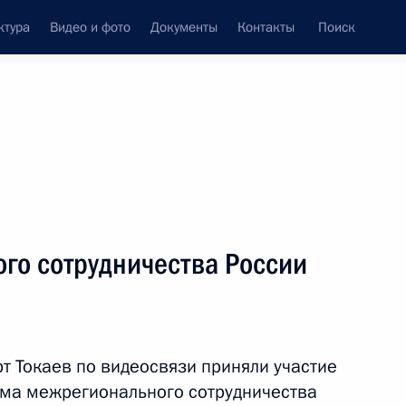
ктура
Видео и фото
Документы
Контакты
Поиск
венный Совет
Совет Безопасности
Комиссии и советы
леграммы
Сведения о Президенте
декабрь, 2024
ть следующие материалы
го сотрудничества России
м
3
 Токаев по видеосвязи приняли участие
ума межрегионального сотрудничества