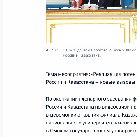
6 декабря в Минске состоится зас
Государственного Совета Союзного
5 декабря 2024 года, 10:45
4 декабря 2024 года, среда
4 из 11
С Президентом Казахстана Касым-Жомар
России и Казахстана.
Инвестиционный форум «Россия зо
4 декабря 2024 года, 17:25
Москва
Тема мероприятия: «Реализация потен
России и Казахстана – новые вызовы 
По окончании пленарного заседания 
3 декабря 2024 года, вторник
России и Казахстана по видеосвязи пр
Встреча с Государственным секрет
в церемонии открытия филиала Казах
России и Белоруссии Дмитрием М
национального университета имени а
в Омском государственном университ
3 декабря 2024 года, 21:45
Москва, Кремль