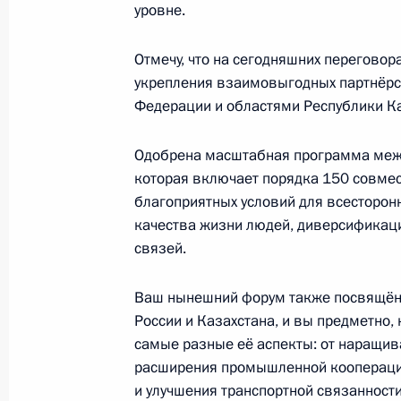
уровне.
2 декабря 2024 года, понедельник
Отмечу, что на сегодняшних перегов
укрепления взаимовыгодных партнёрс
Встреча с участниками IV Конгресс
Федерации и областями Республики Ка
2 декабря 2024 года, 20:00
Московская обла
Одобрена масштабная программа межр
которая включает порядка 150 совмес
благоприятных условий для всесторон
Телефонный разговор с Президент
качества жизни людей, диверсификац
Пезешкианом
связей.
2 декабря 2024 года, 16:15
Ваш нынешний форум также посвящён 
России и Казахстана, и вы предметно,
29 ноября 2024 года, пятница
самые разные её аспекты: от наращив
расширения промышленной кооперации
Встреча с губернатором Кировской
и улучшения транспортной связанност