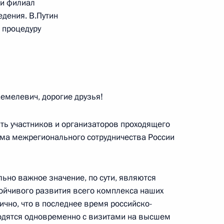
ии филиал
едения. В.Путин
 процедуру
ом Турции Реджепом Тайипом
мелевич, дорогие друзья!
центра медико-социальной
7
ать участников и организаторов проходящего
.И.Швецовой
рума межрегионального сотрудничества России
ьно важное значение, по сути, являются
тойчивого развития всего комплекса наших
14
23м
ично, что в последнее время российско-
одятся одновременно с визитами на высшем