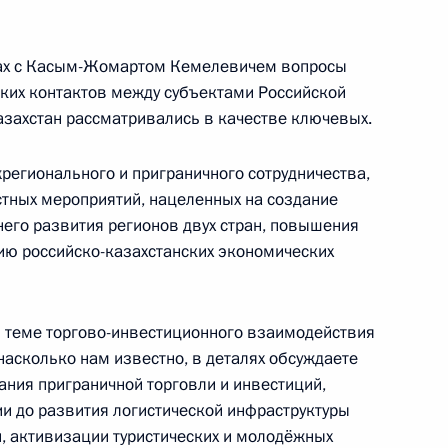
орах с Касым-Жомартом Кемелевичем вопросы
ких контактов между субъектами Российской
а молодых учёных
:
8
захстан рассматривались в качестве ключевых.
сть, Ново-Огарёво
егионального и приграничного сотрудничества,
тных мероприятий, нацеленных на создание
него развития регионов двух стран, повышения
ом Ирана Масудом
ию российско-казахстанских экономических
теме торгово-инвестиционного взаимодействия
 насколько нам известно, в деталях обсуждаете
ания приграничной торговли и инвестиций,
 до развития логистической инфраструктуры
 области Александром
3
и, активизации туристических и молодёжных