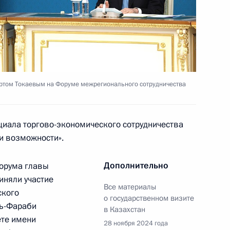
едание Высшего
 государства
том Токаевым на Форуме межрегионального сотрудничества
вёт!»
:
10
циала торгово-экономического сотрудничества
и возможности».
Дополнительно
форума главы
иняли участие
Все материалы
арём Союзного государства
ского
4
о государственном визите
езенцевым
ль-Фараби
в Казахстан
ете имени
28 ноября 2024 года