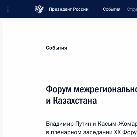
Президент России
События
Стру
Президент
Администрация
Государст
Новости
Стенограммы
Поездки
Те
События
Показа
Форум межрегионально
и Казахстана
5 декабря 2024 года, четверг
Встреча с Александром Хинштейно
Владимир Путин и Касым-Жомарт
5 декабря 2024 года, 22:45
в пленарном заседании ХX Фор