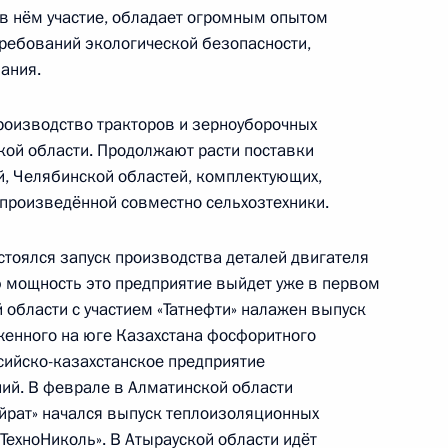
 в нём участие, обладает огромным опытом
ребований экологической безопасности,
ания.
«Казахстанская правда»
ебованный жизнью
роизводство тракторов и зерноуборочных
ой области. Продолжают расти поставки
ой, Челябинской областей, комплектующих,
 произведённой совместно сельхозтехники.
стоялся запуск производства деталей двигателя
ю мощность это предприятие выйдет уже в первом
ской области Александром
3
 области с участием «Татнефти» налажен выпуск
женного на юге Казахстана фосфоритного
сийско-казахстанское предприятие
ий. В феврале в Алматинской области
йрат» начался выпуск теплоизоляционных
ТехноНиколь». В Атырауской области идёт