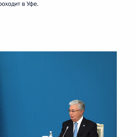
роходит в Уфе.
 Совета Безопасности
1
месте
17
36м
ому развитию
:
18