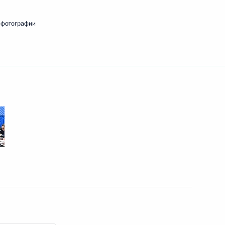
грамот
8
14м
 фотографии
4
6