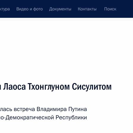
ктура
Видео и фото
Документы
Контакты
Поиск
венный Совет
Совет Безопасности
Комиссии и советы
леграммы
Сведения о Президенте
ноябрь, 2024
ть следующие материалы
 Лаоса Тхонглуном Сисулитом
осполитики в сфере
:
3
в народов России
лась встреча Владимира Путина
но-Демократической Республики