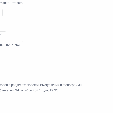
дел КНДР Цой Сон Хи
6
блика Татарстан
ославная Русь – к Дню
14
КС
няя политика
узьме Минину и Дмитрию
9
10м
ован в разделах:
Новости
,
Выступления и стенограммы
 площадь
бликации:
24 октября 2024 года, 19:25
льные грамоты у 28 вновь