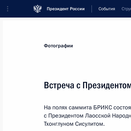
Президент России
События
Стру
Президент
Администрация
Государст
Новости
Стенограммы
Поездки
Те
Фотографии
Показа
Встреча с Президентом
Заседание Совета по реализации г
поддержки русского языка и языко
На полях саммита БРИКС состоя
5 ноября 2024 года, 17:50
Москва, Кремль
с Президентом Лаосской Народ
Тхонглуном Сисулитом.