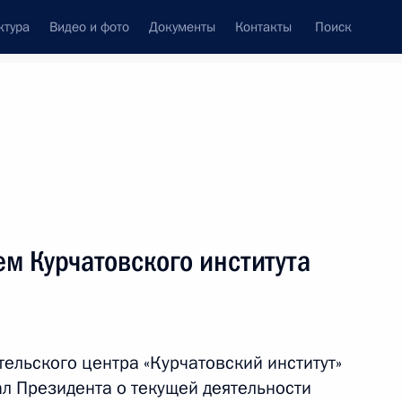
ктура
Видео и фото
Документы
Контакты
Поиск
венный Совет
Совет Безопасности
Комиссии и советы
леграммы
Сведения о Президенте
октябрь, 2024
ть следующие материалы
ем Курчатовского института
м
5
8м
ельского центра «Курчатовский институт»
 Президента о текущей деятельности