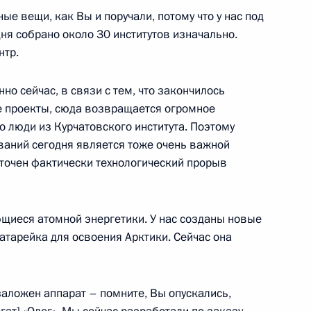
ые вещи, как Вы и поручали, потому что у нас под
ня собрано около 30 институтов изначально.
 Совбеза по ядерному
8
4м
нтр.
ль
о сейчас, в связи с тем, что закончилось
ые проекты, сюда возвращается огромное
о люди из Курчатовского института. Поэтому
аний сегодня является тоже очень важной
 национального собрания
6
оточен фактически технологический прорыв
ль
щиеся атомной энергетики. У нас созданы новые
атарейка для освоения Арктики. Сейчас она
ладимира Путина
инеи Теодоро Обиангом
аложен аппарат – помните, Вы опускались,