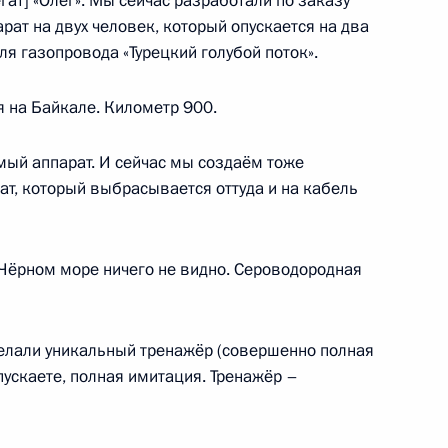
гат] «Олег». Мы сейчас разработали по заказу
ат на двух человек, который опускается на два
ля газопровода «Турецкий голубой поток».
о вопросу развития экспорта
23
20м
я на Байкале. Километр 900.
ль
мый аппарат. И сейчас мы создаём тоже
ат, который выбрасывается оттуда и на кабель
 Чёрном море ничего не видно. Сероводородная
ия Сбербанка Германом
5
ль
елали уникальный тренажёр (совершенно полная
пускаете, полная имитация. Тренажёр –
ик