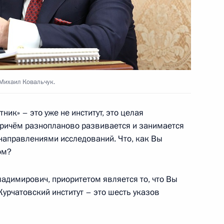
ик
раструктуры в новых
3
55м
ласть, Ново-Огарёво
 Михаил Ковальчук.
ник» – это уже не институт, это целая
ссоединения ДНР, ЛНР,
1
4м
причём разнопланово развивается и занимается
й с Россией
 направлениями исследований. Что, как Вы
ом?
адимирович, приоритетом является то, что Вы
урчатовский институт – это шесть указов
 Совета Безопасности
3