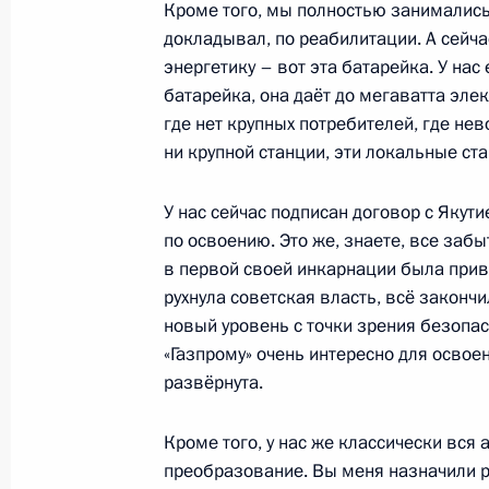
Кроме того, мы полностью занимались
Встреча с руководителем Курчатов
докладывал, по реабилитации. А сейч
Ковальчуком
энергетику – вот эта батарейка. У нас
23 сентября 2024 года, 13:50
Москва, Крем
батарейка, она даёт до мегаватта элек
где нет крупных потребителей, где не
ни крупной станции, эти локальные ст
22 сентября 2024 года, воскресен
У нас сейчас подписан договор с Якут
Телефонный разговор с Президент
по освоению. Это же, знаете, все заб
Бердымухамедовым
в первой своей инкарнации была привя
рухнула советская власть, всё законч
22 сентября 2024 года, 11:50
новый уровень с точки зрения безопасн
«Газпрому» очень интересно для осво
развёрнута.
20 сентября 2024 года, пятница
Кроме того, у нас же классически вся
Совещание с постоянными членами
преобразование. Вы меня назначили 
20 сентября 2024 года, 13:30
Санкт-Петербу