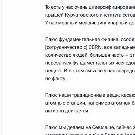
25 сентября 2024 года, среда
То есть у нас очень диверсифицированн
крышей Курчатовского института сегод
Заседание Постоянного совещания
У нас мощный междисциплинарный це
сдерживанию
25 сентября 2024 года, 19:50
Москва, Крем
Плюс фундаментальная физика, особенн
[сотрудничество с] CERN, все западн
количество людей, б
о
льшая часть – эт
перезапуск фундаментальных исследов
Встреча с Председателем Великого
вещью. И в этом смысле у нас сосред
Турции Нуманом Куртулмушем
по факту.
25 сентября 2024 года, 17:30
Москва, Крем
Плюс наши традиционные вещи, касаю
атомные станции, например атомная б
активно двигается.
26 сентября пройдут переговоры В
с Президентом Экваториальной Гв
Плюс мы делаем на Севмаше, сейчас з
Нгемой Мбасого