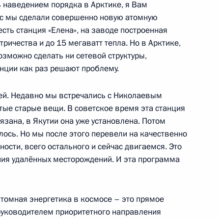
 наведением порядка в Арктике, я Вам
ского института Михаилом
3
ас мы сделали совершенно новую атомную
 есть станция «Елена», на заводе построенная
ль
тричества и до 15 мегаватт тепла. Но в Арктике,
возможно сделать ни сетевой структуры,
анции как раз решают проблему.
ье
ией. Недавно мы встречались с Николаевым
ом Туркменистана Сердаром
ытые старые вещи. В советское время эта станция
зана, в Якутии она уже установлена. Потом
илось. Но мы после этого перевели на качественно
ости, всего остального и сейчас двигаемся. Это
ения удалённых месторождений. И эта программа
 атомная энергетика в космосе – это прямое
 Совета Безопасности
3
руководителем приоритетного направления
рг