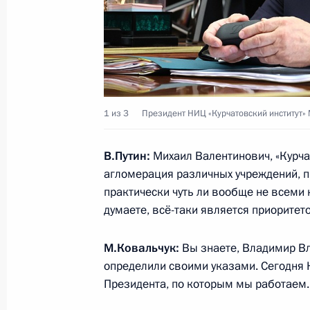
30 сентября 2024 года, понедельн
Открытие объектов социальной инф
регионах
30 сентября 2024 года, 15:10
Московская об
1 из 3
Президент НИЦ «Курчатовский институт»
В.Путин:
Михаил Валентинович, «Курчат
Видеообращение по случаю Дня во
агломерация различных учреждений, 
Запорожской и Херсонской областе
практически чуть ли вообще не всеми
думаете, всё-таки является приоритет
30 сентября 2024 года, 09:00
М.Ковальчук:
Вы знаете, Владимир Вл
определили своими указами. Сегодня К
27 сентября 2024 года, пятница
Президента, по которым мы работаем.
Совещание с постоянными членами