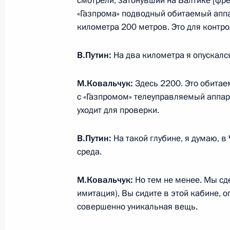
смотрели, затонувший на Балтике [фре
25 сентября 2024 года, 16:30
«Газпрома» подводный обитаемый аппар
километра 200 метров. Это для контро
Заседание Президиума Госсовета п
В.Путин:
На два километра я опускалс
25 сентября 2024 года, 16:10
Москва, Крем
М.Ковальчук:
Здесь 2200. Это обитае
с «Газпромом» телеуправляемый аппар
уходит для проверки.
24 сентября 2024 года, вторник
В.Путин:
На такой глубине, я думаю, в
Встреча с председателем правлен
среда.
Грефом
24 сентября 2024 года, 14:10
Москва, Крем
М.Ковальчук:
Но тем не менее. Мы сд
имитация), Вы сидите в этой кабине, о
совершенно уникальная вещь.
23 сентября 2024 года, понедельн