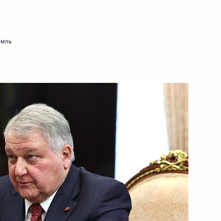
 представителем Президента
емль
«Руднево»
18
4м
Сергеем Цивилевым
4