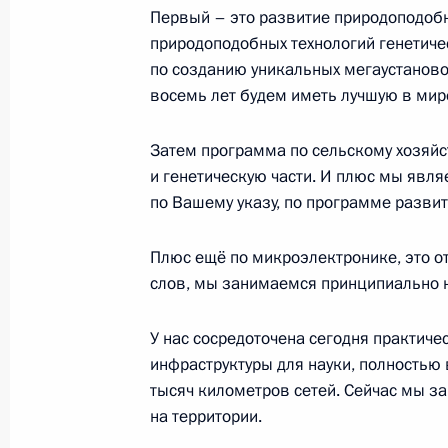
Первый – это развитие природоподобн
27 сентября 2024 года, 13:30
Москва, Крем
природоподобных технологий генетич
по созданию уникальных мегаустаново
восемь лет будем иметь лучшую в мир
26 сентября 2024 года, четверг
Затем программа по сельскому хозяйст
Переговоры с Президентом Эквато
и генетическую части. И плюс мы явля
Обиангом Нгемой Мбасого
по Вашему указу, по программе разви
26 сентября 2024 года, 15:30
Москва, Крем
Плюс ещё по микроэлектронике, это о
слов, мы занимаемся принципиально 
Пленарное заседание Международн
У нас сосредоточена сегодня практиче
энергетическая неделя»
инфраструктуры для науки, полностью 
26 сентября 2024 года, 14:45
Москва
тысяч километров сетей. Сейчас мы з
на территории.