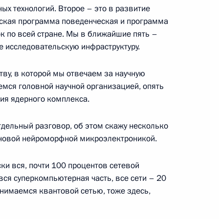
ых технологий. Второе – это в развитие
ль
еская программа поведенческая и программа
к по всей стране. Мы в ближайшие пять –
е исследовательскую инфраструктуру.
ву, в которой мы отвечаем за научную
риальной Гвинеи Теодоро
5
емся головной научной организацией, опять
тия ядерного комплекса.
ль
тдельный разговор, об этом скажу несколько
новой нейроморфной микроэлектроникой.
ого форума «Российская
10
43м
ски вся, почти 100 процентов сетевой
вся суперкомпьютерная часть, все сети – 20
анимаемся квантовой сетью, тоже здесь,