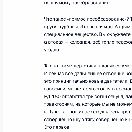
по прямому преобразованию.
Что такое «прямое преобразование»? 
19 сентября 2024 года, четверг
крутит турбины. Это не прямое. А пря
специальное вещество. Вы окружаете с
Заседание Военно-промышленной к
а вторая – холодная, всё тепло перехо
развития БПЛА специального назн
угодно.
19 сентября 2024 года, 16:10
Санкт-Петербу
Так вот, вся энергетика в космосе име
И сейчас всё дальнейшее освоение ко
это принципиально новые двигатели. Е
Посещение Специального технолог
говорили, мы летаем сегодня в космос
19 сентября 2024 года, 15:30
Санкт-Петербу
РД-180 отработал три сотни секунд, д
траекториям, на которые мы не можем
к Луне. Так вот, у нас сегодня есть п
совершенно иную тягу, совершенно ин
18 сентября 2024 года, среда
Это первое.