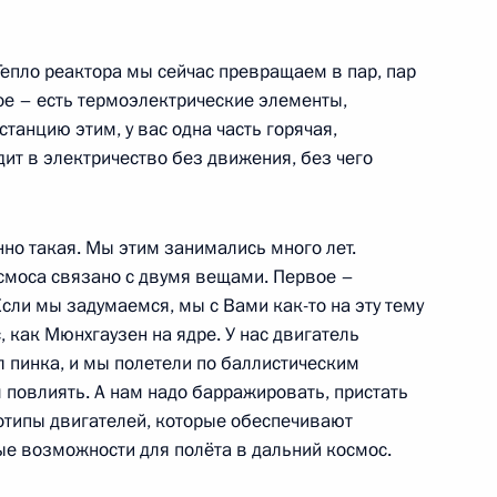
Тепло реактора мы сейчас превращаем в пар, пар
мое – есть термоэлектрические элементы,
танцию этим, у вас одна часть горячая,
омиссии по вопросу
9
8м
дит в электричество без движения, без чего
ачения
рг
нно такая. Мы этим занимались много лет.
смоса связано с двумя вещами. Первое –
сли мы задумаемся, мы с Вами как-то на эту тему
ического центра
13
, как Мюнхгаузен на ядре. У нас двигатель
рг
ал пинка, и мы полетели по баллистическим
 повлиять. А нам надо барражировать, пристать
рототипы двигателей, которые обеспечивают
ые возможности для полёта в дальний космос.