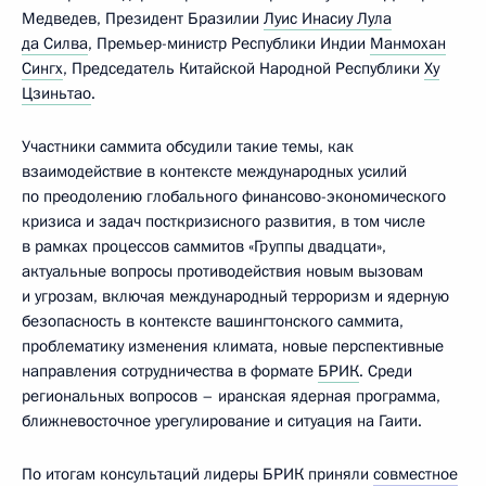
Медведев, Президент Бразилии
Луис Инасиу Лула
да Силва
, Премьер-министр Республики Индии
Манмохан
Сингх
, Председатель Китайской Народной Республики
Ху
Цзиньтао
.
Участники саммита обсудили такие темы, как
взаимодействие в контексте международных усилий
по преодолению глобального финансово-экономического
кризиса и задач посткризисного развития, в том числе
в рамках процессов саммитов «Группы двадцати»,
актуальные вопросы противодействия новым вызовам
и угрозам, включая международный терроризм и ядерную
безопасность в контексте вашингтонского саммита,
проблематику изменения климата, новые перспективные
направления сотрудничества в формате
БРИК
. Среди
региональных вопросов – иранская ядерная программа,
ближневосточное урегулирование и ситуация на Гаити.
По итогам консультаций лидеры БРИК приняли
совместное