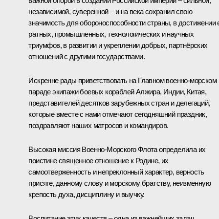
важной опорой в создании Российской империи – сильной,
независимой, суверенной – и на века сохранил свою
значимость для обороноспособности страны, в достижении 
ратных, промышленных, технологических и научных
триумфов, в развитии и укреплении добрых, партнёрских
отношений с другими государствами.
Искренне рады приветствовать на Главном военно-морском
параде экипажи боевых кораблей Алжира, Индии, Китая,
представителей десятков зарубежных стран и делегаций,
которые вместе с нами отмечают сегодняшний праздник,
поздравляют наших матросов и командиров.
Высокая миссия Военно-Морского Флота определила их
поистине священное отношение к Родине, их
самоотверженность и непреклонный характер, верность
присяге, данному слову и морскому братству, неизменную
крепость духа, дисциплину и выучку.
Воспитание этих качеств – одна из важнейших задач