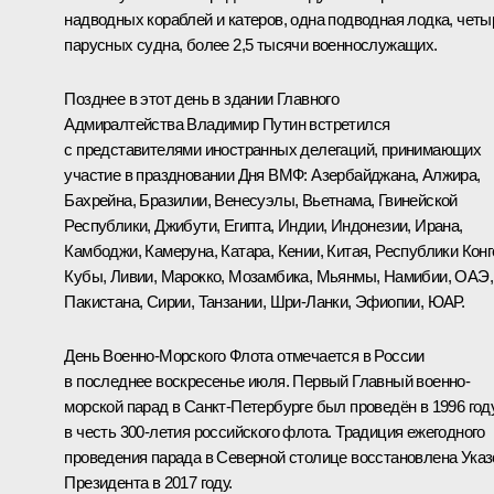
надводных кораблей и катеров, одна подводная лодка, четы
парусных судна, более 2,5 тысячи военнослужащих.
Позднее в этот день в здании Главного
Адмиралтейства Владимир Путин
встретился
с представителями иностранных делегаций, принимающих
участие в праздновании Дня ВМФ: Азербайджана, Алжира,
Бахрейна, Бразилии, Венесуэлы, Вьетнама, Гвинейской
Республики, Джибути, Египта, Индии, Индонезии, Ирана,
Камбоджи, Камеруна, Катара, Кении, Китая, Республики Конг
Кубы, Ливии, Марокко, Мозамбика, Мьянмы, Намибии, ОАЭ,
Пакистана, Сирии, Танзании, Шри-Ланки, Эфиопии, ЮАР.
День Военно-Морского Флота отмечается в России
в последнее воскресенье июля. Первый Главный военно-
морской парад в Санкт-Петербурге был проведён в 1996 год
в честь 300-летия российского флота. Традиция ежегодного
проведения парада в Северной столице восстановлена Ука
Президента в 2017 году.