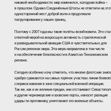
никакой необходимости: мир изменился, холодная война –
в прошлом. Однако Соединённые Штаты не ответили на это
односторонний жест доброй воли и продолжали
патрулирование у наших границ.
Поэтому с 2007 года мы такие полёты возобновили. Это ста
ответной мерой на возросшую активность стратегической
и разведывательной авиации США в чувствительных для
России регионах мира. Эта мера направлена в том числе
и на обеспечение безопасности в Азиатско-Тихоокеанском
регионе.
Сегодня особенно хочу отметить, что многие флотские экип
храбро сражаются на самых горячих участках линии боевог
соприкосновения в зоне специальной военной операции.
Так же, как и их великие предки, они отстаивают Севастопол
и другие черноморские и азовские порты, наносят разящие
удары по противнику, уничтожают его военные объекты.