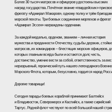
Более 30 тысяч матросов и офицеров удостоены высоких
наград государства. Почётное звание «гвардейских» присво
фрегату «Адмирал Макаров», одному полку и трём бригада
морской пехоты. Три боевых соединения морпехов и фрегат
«Адмирал Эссен» награждены орденами.
За каждой медалью, орденом, званием – личная история
мужества и преданности Отечеству, судьбы дерзких, стойки
матросов, их командиров – блестящих морских офицеров, д
которых главным всегда были и остаются долг, честь,
достоинство, умение вести за собой, ответственность за вес
неразрывный, героический путь нашего легендарного Военно
Морского Флота, которым, безусловно, гордится народ Росс
Дорогие товарищи!
Сегодня парады боевых кораблей принимают Балтийск
и Владивосток, Североморск и Каспийск, а также сирийский
Тартус. Родной флот чествуют по всей большой нашей стра