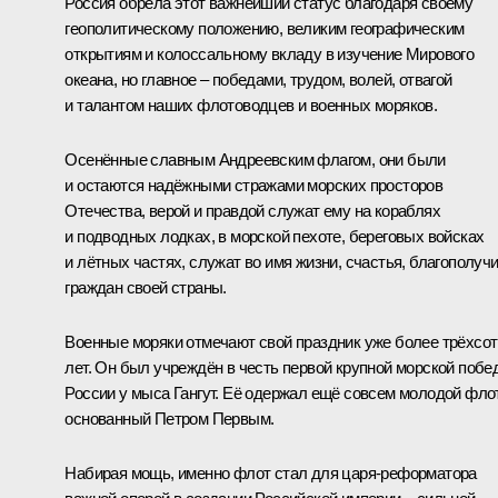
Россия обрела этот важнейший статус благодаря своему
геополитическому положению, великим географическим
открытиям и колоссальному вкладу в изучение Мирового
океана, но главное – победами, трудом, волей, отвагой
и талантом наших флотоводцев и военных моряков.
Осенённые славным Андреевским флагом, они были
и остаются надёжными стражами морских просторов
Отечества, верой и правдой служат ему на кораблях
и подводных лодках, в морской пехоте, береговых войсках
и лётных частях, служат во имя жизни, счастья, благополуч
граждан своей страны.
Военные моряки отмечают свой праздник уже более трёхсот
лет. Он был учреждён в честь первой крупной морской побе
России у мыса Гангут. Её одержал ещё совсем молодой флот
основанный Петром Первым.
Набирая мощь, именно флот стал для царя-реформатора