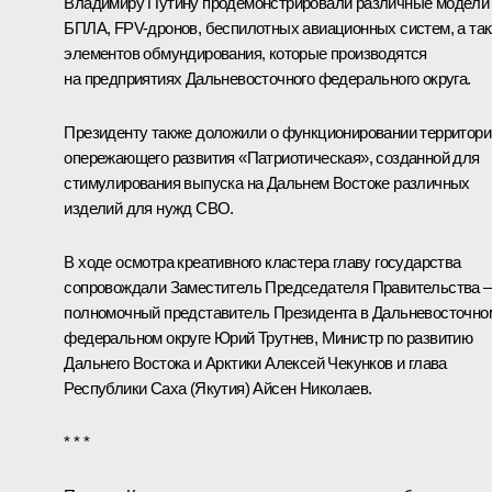
Владимиру Путину продемонстрировали различные модели
БПЛА, FPV-дронов, беспилотных авиационных систем, а та
элементов обмундирования, которые производятся
на предприятиях Дальневосточного федерального округа.
Президенту также доложили о функционировании территори
опережающего развития «Патриотическая», созданной для
стимулирования выпуска на Дальнем Востоке различных
изделий для нужд СВО.
В ходе осмотра креативного кластера главу государства
сопровождали Заместитель Председателя Правительства –
полномочный представитель Президента в Дальневосточно
федеральном округе
Юрий Трутнев
, Министр по развитию
Дальнего Востока и Арктики
Алексей Чекунков
и глава
Республики Саха (Якутия)
Айсен Николаев
.
* * *