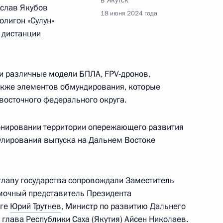
ослав Якубов
18 июня 2024 года
олигон «Сулун»
 дистанции
и, работающими на Дальнем
:
13
и различные модели БПЛА, FPV-дронов,
акже элементов обмундирования, которые
восточного федерального округа.
онировании территории опережающего развития
Квартал труда»
17
18м
мулирования выпуска на Дальнем Востоке
 главу государства сопровождали Заместитель
мочный представитель Президента
3
уге
Юрий Трутнев
, Министр по развитию Дальнего
 глава Республики Саха (Якутия)
Айсен Николаев
.