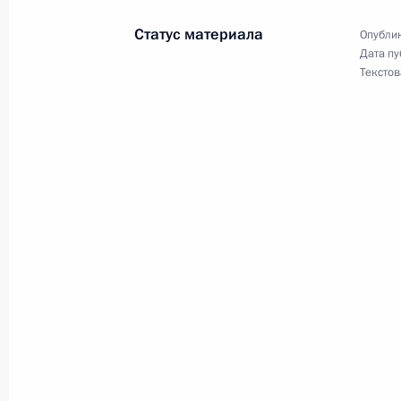
Статус материала
Опублик
Дата пу
15 июня 2024 года, суббота
Текстов
Телефонный разговор с Президент
Жапаровым
15 июня 2024 года, 11:55
14 июня 2024 года, пятница
Встреча с участниками программы 
14 июня 2024 года, 20:20
Московская облас
Встреча с руководством МИД Росси