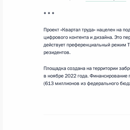
* * *
Статья Владимира Путина в газете 
и КНДР: традиции дружбы и сотрудн
Проект «Квартал труда» нацелен на по
цифрового контента и дизайна. Это пе
18 июня 2024 года, 00:00
действует преференциальный режим ТО
резидентов.
17 июня 2024 года, понедельник
Площадка создана на территории забр
в ноябре 2022 года. Финансирование 
Телефонный разговор с Президен
(613 миллионов из федерального бюдж
17 июня 2024 года, 23:00
19–20 июня Президент посетит Вь
17 июня 2024 года, 14:05