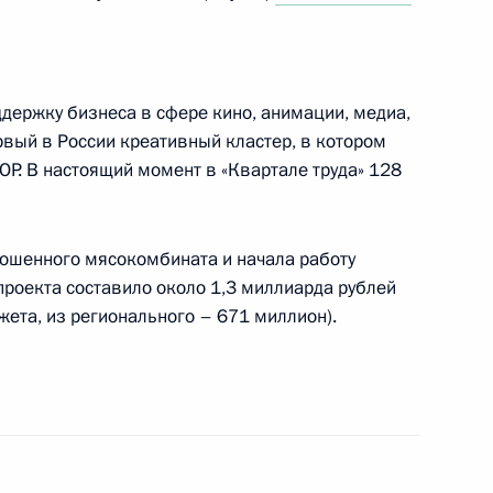
«Нодон синмун» «Россия
ичества сквозь года»
ддержку бизнеса в сфере кино, анимации, медиа,
рвый в России креативный кластер, в котором
Р. В настоящий момент в «Квартале труда» 128
ошенного мясокомбината и начала работу
проекта составило около 1,3 миллиарда рублей
том ЮАР Сирилом Рамафозой
ета, из регионального – 671 миллион).
етнам