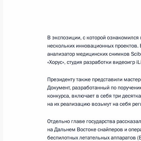
Российско-корейские переговоры
19 июня 2024 года, 13:00
Пхеньян
В экспозиции, с которой ознакомился 
18 июня 2024 года, вторник
нескольких инновационных проектов. 
анализатор медицинских снимков Scib
Президент прибыл в Пхеньян
«Хорус», студия разработки видеоигр iL
18 июня 2024 года, 20:45
Пхеньян
Президенту также представили мастер
Документ, разработанный по поручению
конкурса, включает в себя три десятк
Посещение Высшей школы музыки в
на их реализацию возьмут на себя рег
18 июня 2024 года, 15:10
Якутск
Отдельно главе государства рассказал
на Дальнем Востоке снайперов и опер
беспилотных летательных аппаратов (
Встреча с главой Республики Саха