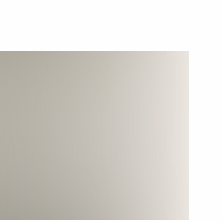
льной Троицы в Пхеньяне
6
арственных дел КНДР в честь
10
9м
свобождение»
5