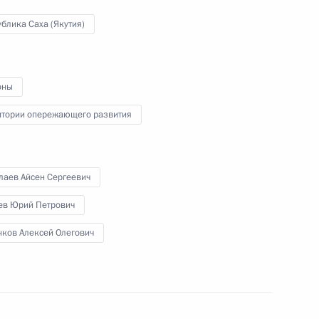
блика Саха (Якутия)
ит КНДР
оны
итории опережающего развития
осковской области Андреем
3
лаев Айсен Сергеевич
нев Юрий Петрович
нков Алексей Олегович
о работника
1
4м