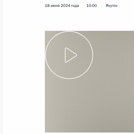
18 июня 2024 года
10:00
Якутск
Посещение храма Святой Живонача
19 июня 2024 года, 16:40
Пхеньян
Приём от имени Председателя Госуд
Президента России
19 июня 2024 года, 16:00
Пхеньян
Возложение венка к монументу «О
19 июня 2024 года, 13:30
Пхеньян