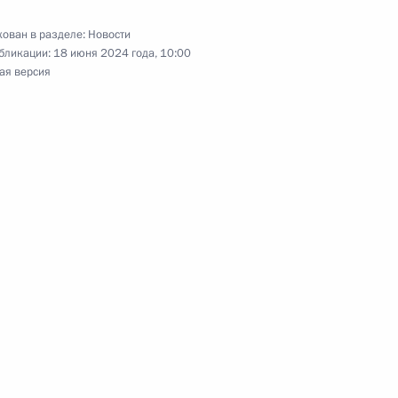
ован в разделе:
Новости
бликации:
18 июня 2024 года, 10:00
ая версия
ом Киргизии Садыром
«Время героев»
:
17
ть, Солнечногорск
и
:
8