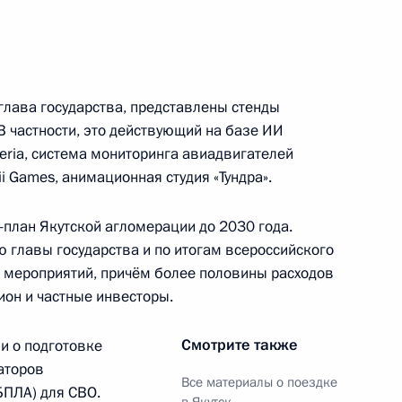
53
глава государства, представлены стенды
В частности, это действующий на базе ИИ
eria, система мониторинга авиадвигателей
32
ii Games, анимационная студия «Тундра».
-план Якутской агломерации до 2030 года.
 главы государства и по итогам всероссийского
а мероприятий, причём более половины расходов
 Якутске
13
ион и частные инвесторы.
Смотрите также
и о подготовке
аторов
Все материалы о поездке
БПЛА) для СВО.
 (Якутия) Айсеном Николаевым
5
в Якутск