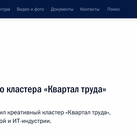
ктура
Видео и фото
Документы
Контакты
Поиск
венный Совет
Совет Безопасности
Комиссии и советы
леграммы
Сведения о Президенте
июнь, 2024
ть следующие материалы
 кластера «Квартал труда»
альном издании ЦК
сия и Вьетнам: дружба,
ил креативный кластер «Квартал труда»,
ой и ИТ-индустрии.