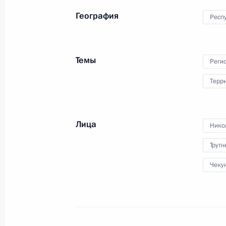
География
Респу
18–19 июня Владимир Путин посет
17 июня 2024 года, 14:00
Темы
Реги
Терр
Рабочая встреча с губернатором М
Воробьёвым
Лица
Нико
17 июня 2024 года, 13:30
Москва, Кремль
Трут
Чеку
16 июня 2024 года, воскресенье
Поздравление с Днём медицинског
16 июня 2024 года, 00:00