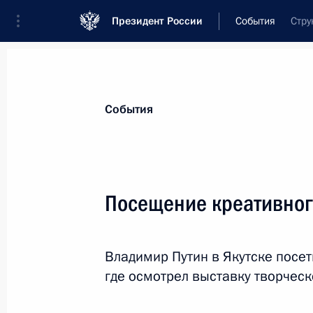
Президент России
События
Стру
Президент
Администрация
Государст
Новости
Стенограммы
Поездки
Те
События
Показа
Посещение креативного
Статья Владимира Путина в офици
Компартии Вьетнама «Нянзан» «Рос
Владимир Путин в Якутске посет
проверенная временем»
где осмотрел выставку творческ
19 июня 2024 года, 18:30