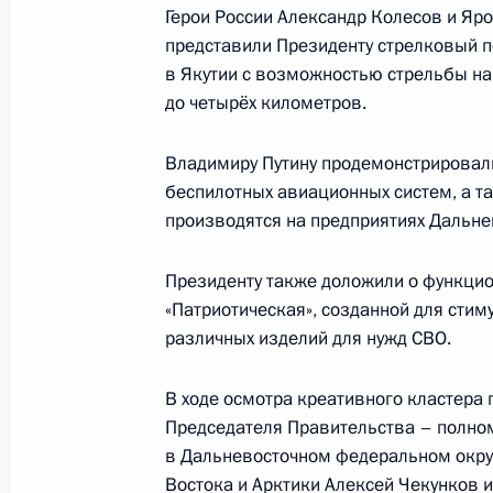
Герои России Александр Колесов и Яр
18 июня 2024 года, 14:25
Якутск
представили Президенту стрелковый п
в Якутии с возможностью стрельбы на
до четырёх километров.
Встреча с молодыми специалистам
Востоке
Владимиру Путину продемонстрировал
беспилотных авиационных систем, а т
18 июня 2024 года, 13:00
Якутск
производятся на предприятиях Дальне
Президенту также доложили о функци
Посещение креативного кластера «
«Патриотическая», созданной для сти
18 июня 2024 года, 10:00
Якутск
различных изделий для нужд СВО.
В ходе осмотра креативного кластера
Председателя Правительства – полно
Владимир Путин прибыл в Якутск
в Дальневосточном федеральном окр
18 июня 2024 года, 09:00
Якутск
Востока и Арктики
Алексей Чекунков
и