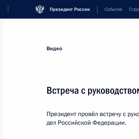
Президент России
События
Стру
Видеозаписи
Фотографии
Аудиозапи
Все материалы
Выступления
Совещан
Видео
Показа
Встреча с руководств
Встреча с молодыми
Президент провёл встречу с ру
специалистами,
дел Российской Федерации.
работающими на Дальнем
Востоке