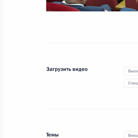
13 июня 2024 года
Видео, 1 ч.
Загрузить видео
Высо
Станд
Совещание с членами
Темы
Внеш