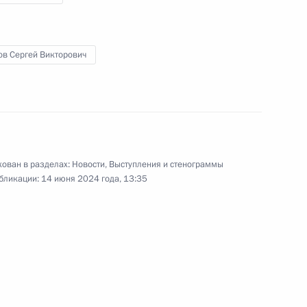
награждённых орденами
«Родительская слава»
и «Мать-героиня»
ов Сергей Викторович
30 мая 2024 года
Видео, 1 ч.
ован в разделах:
Новости
,
Выступления и стенограммы
бликации:
14 июня 2024 года, 13:35