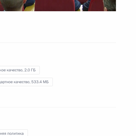
учёными
13 июня 2024 года
Видео, 1 ч.
кое качество,
2.0 ГБ
артное качество,
533.4 МБ
Встреча с семьями
няя политика