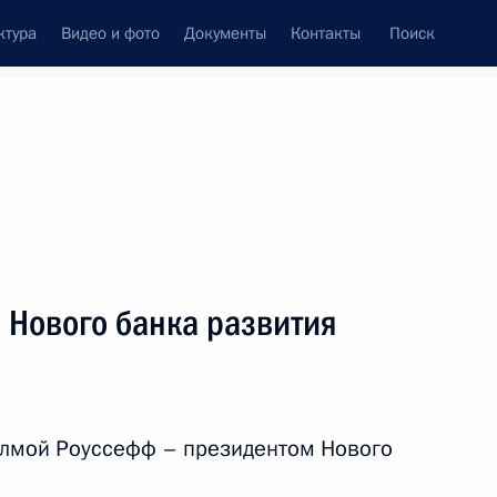
ктура
Видео и фото
Документы
Контакты
Поиск
венный Совет
Совет Безопасности
Комиссии и советы
леграммы
Сведения о Президенте
июнь, 2024
ть следующие материалы
 Нового банка развития
емонии открытия Спортивных
2м
илмой Роуссефф – президентом Нового