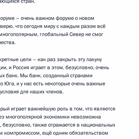
ающихся стран.
ого международного
:
16
 форуме – очень важном форуме о новом
верю, что сегодня миру с каждым разом всё
 многополярным, глобальный Север не смог
ества.
ербурга Александром
1
ретные цели – как раз закрыть эту лакуну
и, и Россия играет в этом, безусловно, очень
ых банк. Мы банк, созданный странами
о Юга, и у нас есть некоторые очень важные
условия для наших членов.
рый играет важнейшую роль в том, что является
оры
6
 без многополярной экономики невозможна
 безусловно, также отражается в национальных
им компромиссом, ещё одним обязательством