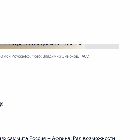
осударственных премий
:
50
илмой Роуссефф. Фото: Владимир Смирнов, ТАСС
ом Белоруссии Александром
ф!
 начальником Генштаба
х округов
лях
саммита Россия – Африка
. Рад возможности