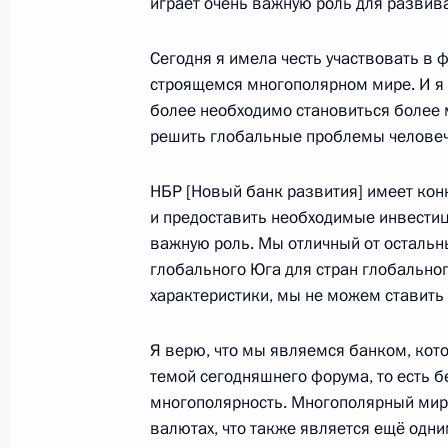
играет очень важную роль для развив
Пленарное заседание Петербургск
экономического форума
Сегодня я имела честь участвовать в
7 июня 2024 года, 18:40
Санкт-Петербург
строящемся многополярном мире. И я 
более необходимо становиться более
решить глобальные проблемы человеч
Встреча с губернатором Санкт-Пет
Бегловым
НБР [Новый банк развития] имеет конк
и предоставить необходимые инвестици
7 июня 2024 года, 14:50
Санкт-Петербург
важную роль. Мы отличный от остальн
глобального Юга для стран глобальног
характеристики, мы не можем ставить 
6 июня 2024 года, четверг
Я верю, что мы являемся банком, кото
Российско-зимбабвийские перегов
темой сегодняшнего форума, то есть
6 июня 2024 года, 23:55
Санкт-Петербург
многополярность. Многополярный мир,
валютах, что также является ещё одн