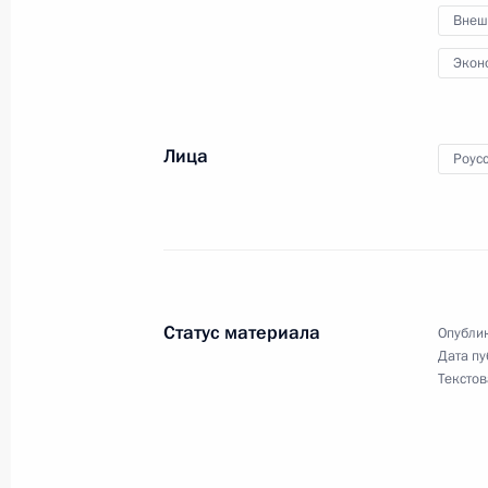
Внеш
6 июня 2024 года, 00:50
Санкт-Петербург
Экон
5 июня 2024 года, среда
Лица
Роус
Встреча с руководителями междун
5 июня 2024 года, 23:15
Санкт-Петербург
Посещение «Лахта центра»
Статус материала
Опублик
5 июня 2024 года, 19:00
Санкт-Петербург
Дата пу
Текстов
Телефонный разговор с Премьер-
Моди