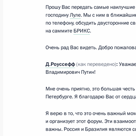
Прошу Вас передать самые наилучшие
господину
Луле
. Мы с ним в ближайши
10 июня 2024 года, понедельник
по телефону, обсудить двусторонние с
на саммите
БРИКС
.
Телефонный разговор с Президент
Лулой да Силвой
Очень рад Вас видеть. Добро пожалов
10 июня 2024 года, 19:35
Д.Роуссефф
(как переведено)
:
Уважае
Владимирович Путин!
Встреча с Уполномоченным по прав
Москальковой
Мне очень приятно, это большая честь 
Петербурге. Я благодарю Вас от сердца
10 июня 2024 года, 13:15
Москва, Кремль
Я верю в то, что это очень важный мо
и организует этот форум. Эти взаимо
7 июня 2024 года, пятница
важны. Россия и Бразилия являются с