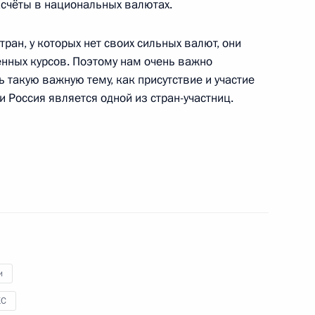
асчёты в национальных валютах.
и Сербской Милорадом
6
ран, у которых нет своих сильных валют, они
енных курсов. Поэтому нам очень важно
 такую важную тему, как присутствие и участие
и Россия является одной из стран-участниц.
ка развития Дилмой Роуссефф
5
ы
6
и
КС
рское Село»
7