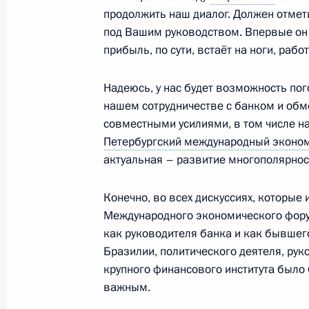
продолжить наш диалог. Должен отметит
под Вашим руководством. Впервые он
11 июня 2024 года, вторник
прибыль, по сути, встаёт на ноги, раб
Подписаны указы о присуждении Го
Надеюсь, у нас будет возможность пог
Российской Федерации
нашем сотрудничестве с банком и обм
11 июня 2024 года, 21:00
совместными усилиями, в том числе на
Петербургский международный эконо
актуальная – развитие многополярнос
Встреча с Министром иностранных
Конечно, во всех дискуссиях, которые 
11 июня 2024 года, 20:15
Москва, Кремль
Международного экономического фор
как руководителя банка и как бывшег
Бразилии, политического деятеля, рук
Встреча с главой компании «Росс
крупного финансового института было
важным.
11 июня 2024 года, 13:30
Москва, Кремль