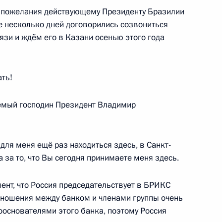
 пожелания действующему Президенту Бразилии
е несколько дней договорились созвониться
вязи и ждём его в Казани осенью этого года
ом Бразилии Луисом Инасио
ать!
мый господин Президент Владимир
ам человека Татьяной
5
для меня ещё раз находиться здесь, в Санкт-
 за то, что Вы сегодня принимаете меня здесь.
мент, что Россия председательствует в БРИКС
отношения между банком и членами группы очень
ооснователями этого банка, поэтому Россия