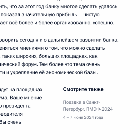
ь, что за этот год банку многое сделать удалось
 показал значительную прибыль – чистую
отает всё более и более организованно, успешно.
сударственных премий
оворить сегодня и о дальнейшем развитии банка,
еняться мнениями о том, что можно сделать
 таких широких, больших площадках, как
мический форум
. Тем более что тема очень
ти и укрепление её экономической базы.
 дел Турции Хаканом Фиданом
5
Смотрите также
идут на площадках
ума, Ваше мнение
Поездка в Санкт-
о президента
Петербург. ПМЭФ-2024
оводителя
4 − 7 июня 2024 года
ети» Андреем Рюминым
3
 бы очень