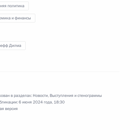
няя политика
омика и финансы
сефф Дилма
ародных информагентств
:
18
12
ован в разделах:
Новости
,
Выступления и стенограммы
бликации:
6 июня 2024 года, 18:30
ая версия
министром Индии Нарендрой