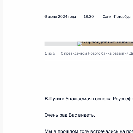
6 июня 2024 года
18:30
Санкт-Петербург
Вручение медалей Героя Труда и Г
12 июня 2024 года, 13:40
Москва, Кремль
1 из 5
С президентом Нового банка развития Д
Телефонный разговор с Президент
Лукашенко
12 июня 2024 года, 12:00
В.Путин:
Уважаемая госпожа Роуссеф
Совещание с Министром обороны,
и командующими войсками военны
Очень рад Вас видеть.
12 июня 2024 года, 11:00
Мы в прошлом году
встречались
на по