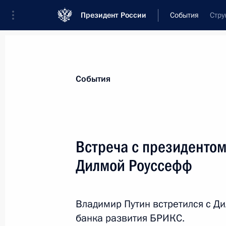
Президент России
События
Стру
Президент
Администрация
Государст
Новости
Стенограммы
Поездки
Те
События
Показа
Встреча с президентом
Дилмой Роуссефф
12 июня 2024 года, среда
Видеообращение к участникам цер
игр стран БРИКС
Владимир Путин встретился с Д
банка развития БРИКС.
12 июня 2024 года, 20:00