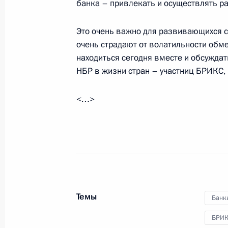
банка – привлекать и осуществлять р
Встреча с Президентом Республик
Додиком
Это очень важно для развивающихся ст
очень страдают от волатильности обм
6 июня 2024 года, 21:00
Санкт-Петербург
находиться сегодня вместе и обсуждать
НБР в жизни стран – участниц БРИКС, 
Встреча с президентом Нового бан
<…>
6 июня 2024 года, 18:30
Санкт-Петербург
Российско-боливийские переговор
6 июня 2024 года, 18:00
Санкт-Петербург
Темы
Банк
БРИ
Посещение музея-заповедника «Ца