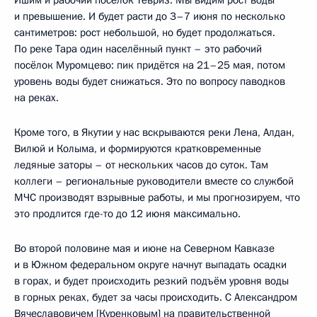
Ишим и рабочий посёлок Тевриз. Мы видим рост воды
и превышение. И будет расти до 3–7 июня по несколько
сантиметров: рост небольшой, но будет продолжаться.
По реке Тара один населённый пункт – это рабочий
посёлок Муромцево: пик придётся на 21–25 мая, потом
уровень воды будет снижаться. Это по вопросу паводков
на реках.
Кроме того, в Якутии у нас вскрываются реки Лена, Алдан,
Вилюй и Колыма, и формируются кратковременные
ледяные заторы – от нескольких часов до суток. Там
коллеги – региональные руководители вместе со службой
МЧС производят взрывные работы, и мы прогнозируем, что
это продлится где-то до 12 июня максимально.
Во второй половине мая и июне на Северном Кавказе
и в Южном федеральном округе начнут выпадать осадки
в горах, и будет происходить резкий подъём уровня воды
в горных реках, будет за часы происходить. С Александром
Вячеславовичем [Куренковым] на правительственной