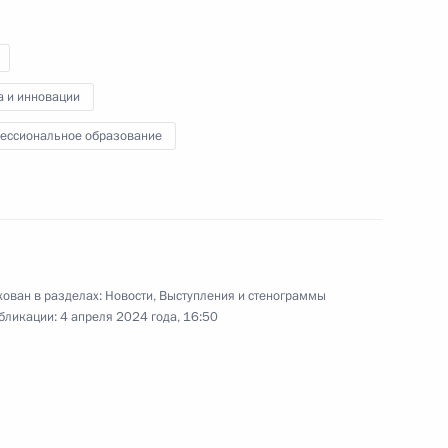
на ежегодном расширенном
заседании коллегии Министерства
внутренних дел России.
а и инновации
ессиональное образование
Встреча с работниками
культуры Тверской области
27 марта 2024 года
Аудио, 2 ч.
ован в разделах:
Новости
,
Выступления и стенограммы
бликации:
4 апреля 2024 года, 16:50
Президент провёл встречу
с работниками культуры Тверской
области.