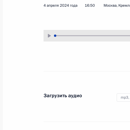
4 апреля 2024 года
16:50
Москва, Кремл
4 апреля 2024 года
Аудио, 1 ч.
Глава государства по видеосвязи
провёл совещание с членами
Правительства Российской
Федерации.
Съезд Федерации
независимых профсоюзов
России
Загрузить аудио
mp3,
4 апреля 2024 года
Аудио, 42 мин.
Владимир Путин выступил