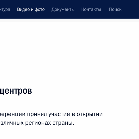
ктура
Видео и фото
Документы
Контакты
Поиск
си
ия, встречи
Встречи со СМИ
апрель, 2024
ть следующие материалы
центров
Открытие молодёжных
еренции принял участие в открытии
центров
зличных регионах страны.