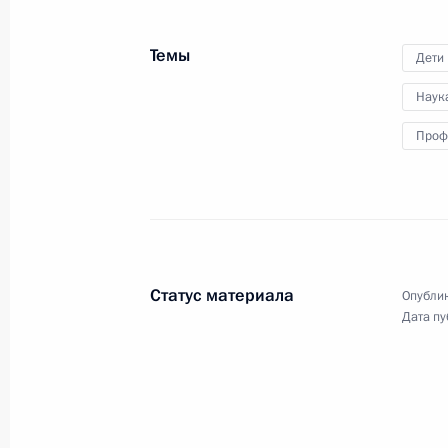
на заседании XII съезда
Федерации независимых
Темы
профсоюзов России.
Дети
Наук
Проф
Совещание по вопросу
создания федеральных
круглогодичных курортов
Статус материала
28 марта 2024 года
Аудио, 2 ч.
Опублик
Дата пу
Владимир Путин в режиме
видеоконференции провёл
совещание по вопросам развития
проекта федеральных
круглогодичных курортов «Пять
морей и озеро Байкал».