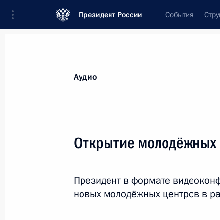
Президент России
События
Стру
Видеозаписи
Фотографии
Аудиозапи
Все материалы
Выступления
Совещан
Аудио
Показа
Открытие молодёжных 
Совещание с членами
Президент в формате видеоконф
Правительства
новых молодёжных центров в ра