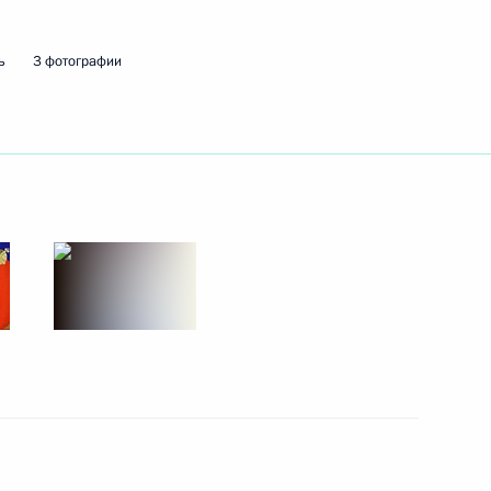
ом Казахстана Касым-
ь
3 фотографии
 Ильёй Шестаковым
3
тов на освещение
одовщине Победы в Великой
одов