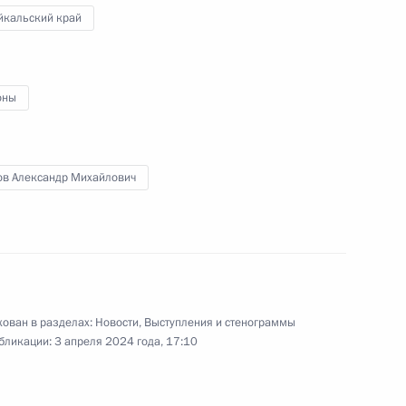
йкальский край
клады о развитии ситуации
ии
оны
ов Александр Михайлович
е разговоры с главами
ован в разделах:
Новости
,
Выступления и стенограммы
бликации:
3 апреля 2024 года, 17:10
 губернатором Оренбургской