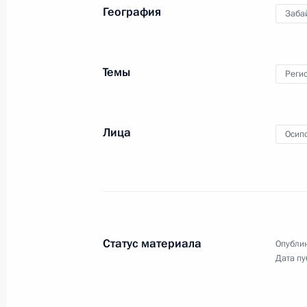
География
Заба
Президент продолжает получать до
с паводками в ряде регионов Росс
Темы
Реги
8 апреля 2024 года, 11:25
Лица
Осип
7 апреля 2024 года, воскресенье
Владимир Путин провёл телефонны
Курганской и Тюменской областей
7 апреля 2024 года, 14:00
Статус материала
Опублик
Дата пу
Президент обсудил с главой МЧС и
области ситуацию с паводком