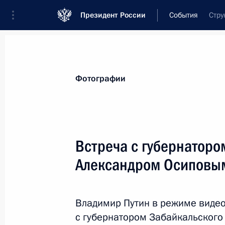
Президент России
События
Стру
Президент
Администрация
Государст
Новости
Стенограммы
Поездки
Те
Фотографии
Показа
Встреча с губернаторо
Александром Осиповы
Встреча с главой Башкирии Радие
9 апреля 2024 года, 13:30
Москва, Кремль
Владимир Путин в режиме виде
с губернатором Забайкальского