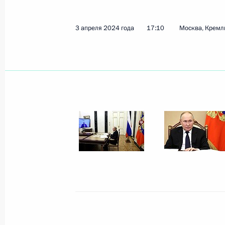
Телефонный разговор с Президент
Жомартом Токаевым
3 апреля 2024 года
17:10
Москва, Кремл
9 апреля 2024 года, 12:15
8 апреля 2024 года, понедельник
Встреча с главой Росрыболовства
8 апреля 2024 года, 14:10
Москва, Кремль
Завершена аккредитация журналис
мероприятий, посвящённых 79-й г
Отечественной войне 1941–1945 г
8 апреля 2024 года, 12:00