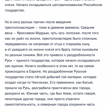
князя. Начало складываться централизованное Российское
государство.
Но в силу разных причин после введения
престолонаследия – тоже в древние времена, Средние
века – Ярославом Мудрым, чуть-чуть попозже, после того
как он ушёл из жизни, престолонаследие было сложным,
передавалось не напрямую от отца к старшему сыну,
а от ушедшего из жизни князя его брату, потом сыновьям
по разным линиям. Всё это привело к раздробленности
Руси – единого государства, которое начало складываться
как единое. Ничего особенного в этом нет, то же самое
происходило в Европе. Но раздробленное Русское
государство стало лёгкой добычей той империи, которую
создал когда-то Чингисхан. Его преемники, хан Батый,
пришли на Русь, разграбили практически все города,
разорили их. Южная часть, где был Киев, кстати говоря,
некоторые другие города, они просто утратили
самостоятельность, а северные города сохранили часть