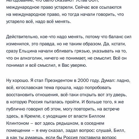
негодование, что было сказано? Устав ООН,
международное право устарели. Сейчас все ссылаются
на международное право, но тогда начали говорить, что
устарело всё, надо всё менять.
Действительно, кое-что надо менять, потому что баланс сил
изменился, это правда, но не таким образом. Да, кстати,
сразу Ельцина начали обливать грязью, указывать на то,
что он алкоголик, ничего не понимает, не смыслит. Всё он
понимал и всё смыслил, я Вас уверяю.
Ну хорошо. Я стал Президентом в 2000 году. Думал: ладно,
всё, югославская тема прошла, надо попробовать
восстановить отношения, всё-таки открыть вот эту дверь,
в которую Россия пыталась пройти. И больше того, я же
публично говорил об этом, могу повторить, на встрече
здесь, в Кремле, с уходящим от власти Биллом
Клинтоном – вот здесь рядышком, в соседнем
помещении – я ему сказал, задал вопрос: слушай, Билл,
а как ты думаешь, если бы Россия поставила вопрос