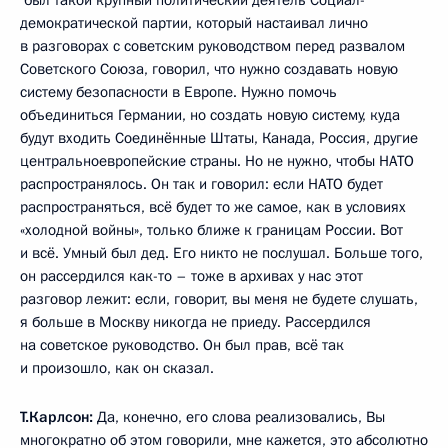
был такой крупный политический деятель Социал-
демократической партии, который настаивал лично
в разговорах с советским руководством перед развалом
Советского Союза, говорил, что нужно создавать новую
систему безопасности в Европе. Нужно помочь
объединиться Германии, но создать новую систему, куда
будут входить Соединённые Штаты, Канада, Россия, другие
центральноевропейские страны. Но не нужно, чтобы НАТО
распространялось. Он так и говорил: если НАТО будет
распространяться, всё будет то же самое, как в условиях
«холодной войны», только ближе к границам России. Вот
и всё. Умный был дед. Его никто не послушал. Больше того,
он рассердился как-то – тоже в архивах у нас этот
разговор лежит: если, говорит, вы меня не будете слушать,
я больше в Москву никогда не приеду. Рассердился
на советское руководство. Он был прав, всё так
и произошло, как он сказал.
Т.Карлсон:
Да, конечно, его слова реализовались, Вы
многократно об этом говорили, мне кажется, это абсолютно