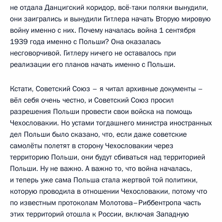
не отдала Данцигский коридор, всё-таки поляки вынудили,
они заигрались и вынудили Гитлера начать Вторую мировую
войну именно с них. Почему началась война 1 сентября
1939 года именно с Польши? Она оказалась
несговорчивой. Гитлеру ничего не оставалось при
реализации его планов начать именно с Польши.
Кстати, Советский Союз – я читал архивные документы –
вёл себя очень честно, и Советский Союз просил
разрешения Польши провести свои войска на помощь
Чехословакии. Но устами тогдашнего министра иностранных
дел Польши было сказано, что, если даже советские
самолёты полетят в сторону Чехословакии через
территорию Польши, они будут сбиваться над территорией
Польши. Ну не важно. А важно то, что война началась,
и теперь уже сама Польша стала жертвой той политики,
которую проводила в отношении Чехословакии, потому что
по известным протоколам Молотова–Риббентропа часть
этих территорий отошла к России, включая Западную