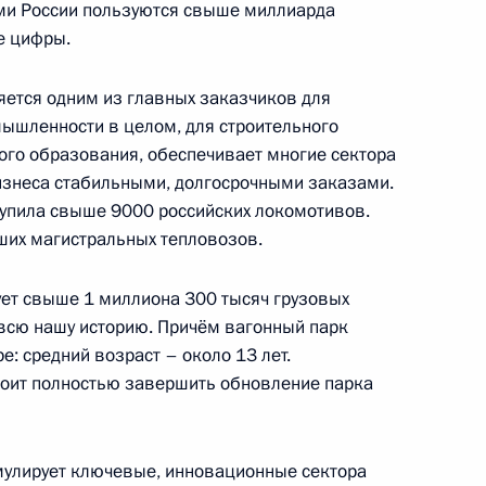
 Минобороны
ми России пользуются свыше миллиарда
:
11
е цифры.
ется одним из главных заказчиков для
ышленности в целом, для строительного
к
го образования, обеспечивает многие сектора
бизнеса стабильными, долгосрочными заказами.
иками Всероссийского
:
12
акупила свыше 9000 российских локомотивов.
 мастерству «Профессионалы»
их магистральных тепловозов.
ь
ет свыше 1 миллиона 300 тысяч грузовых
 всю нашу историю. Причём вагонный парк
е: средний возраст – около 13 лет.
в Центризбирком
9
тоит полностью завершить обновление парка
мулирует ключевые, инновационные сектора