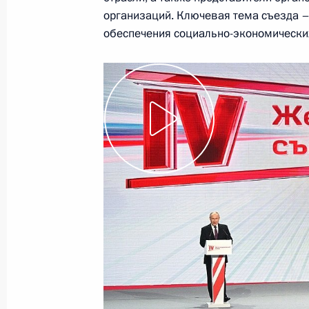
организаций. Ключевая тема съезда –
Открытие автомобильной дороги М
обеспечения социально-экономических
21 декабря 2023 года, 14:30
Москва, Кремл
20 декабря 2023 года, среда
Совещание по развитию Восточног
20 декабря 2023 года, 22:40
Москва, Кремл
Заседание Совета законодателей
20 декабря 2023 года, 15:05
Москва