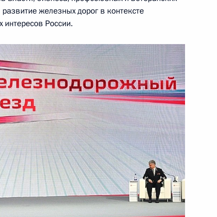
 развитие железных дорог в контексте
-12 «Восток»
9
30м
 интересов России.
ь
о полигона железных дорог
3
4м
ь
7
13м