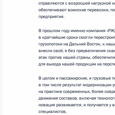
справляются с возросшей нагрузкой 
12 декабря 2023 года, вторник
обеспечивают воинские перевозки, п
предприятия.
Встреча с Председателем Конститу
Зорькиным
В прошлом году именно компания «РЖД
12 декабря 2023 года, 16:45
Московская об
в кратчайшие сроки смогли перестроит
грузопотоки на Дальний Восток, к наш
внесли свой, я без преувеличения ск
Встреча с судьями Конституционног
атак против нашей страны, обеспечили
для выхода нашей продукции на перс
12 декабря 2023 года, 16:10
Московская об
В целом и пассажирские, и грузовые п
в том числе результат модернизации 
11 декабря 2023 года, понедельни
на практике современных, более сов
движения составов, включая технологи
Встреча с губернатором Архангель
новация развивается, и получается у в
Цыбульским
специалистов.