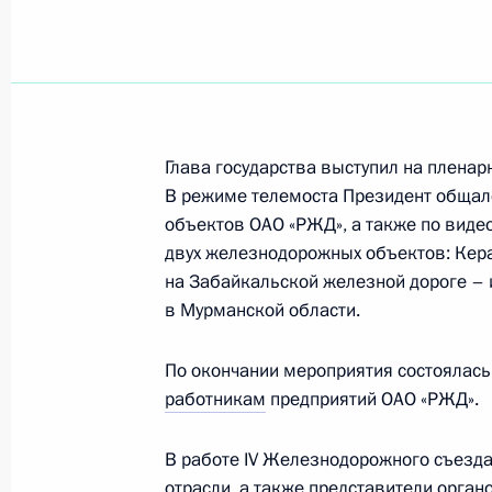
21 декабря 2023 года, четверг
Телефонный разговор с Президент
Мадуро
21 декабря 2023 года, 19:00
Глава государства выступил на плена
В режиме телемоста Президент общал
Владимир Путин поговорил по теле
объектов ОАО «РЖД», а также по виде
двух железнодорожных объектов: Кера
21 декабря 2023 года, 15:50
на Забайкальской железной дороге –
в Мурманской области.
Заседание Совета по стратегическ
По окончании мероприятия состоялась
и национальным проектам
работникам
предприятий ОАО «РЖД».
21 декабря 2023 года, 15:10
Москва, Кремл
В работе IV Железнодорожного съезда
отрасли, а также представители орган