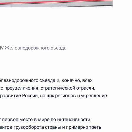
ботника органов
1
4м
 IV Железнодорожного съезда
центре управления обороной
5
елезнодорожного съезда и, конечно, всех
о преувеличения, стратегической отрасли,
развитие России, наших регионов и укрепление
» Героям России
11
8м
первое место в мире по интенсивности
ентов грузооборота страны и примерно треть