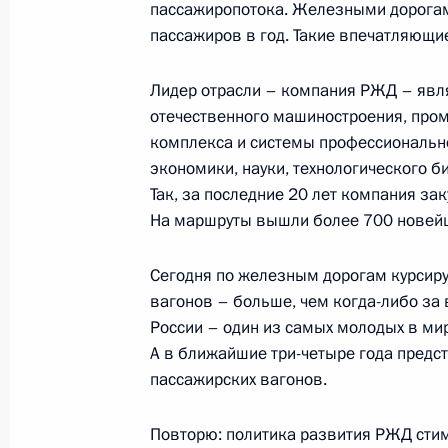
Расширенное заседание коллегии
пассажиропотока. Железными дорога
пассажиров в год. Такие впечатляющи
19 декабря 2023 года, 14:40
Москва
Лидер отрасли – компания РЖД – явля
отечественного машиностроения, пром
18 декабря 2023 года, понедельни
комплекса и системы профессионально
экономики, науки, технологического 
Встреча с победителями и наставн
Так, за последние 20 лет компания з
чемпионата по профессиональному
На маршруты вышли более 700 новейш
18 декабря 2023 года, 18:50
Москва, Кремл
Сегодня по железным дорогам курсиру
вагонов – больше, чем когда-либо за
России – один из самых молодых в мир
Владимир Путин подал документы 
А в ближайшие три-четыре года предс
18 декабря 2023 года, 16:45
Москва
пассажирских вагонов.
Повторю: политика развития РЖД сти