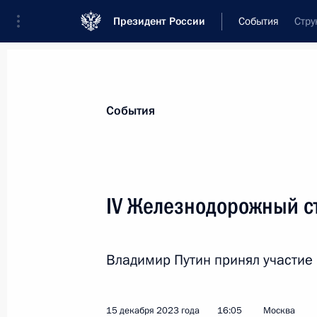
Президент России
События
Стру
Президент
Администрация
Государст
Новости
Стенограммы
Поездки
Те
События
Показа
IV Железнодорожный с
Совещание с постоянными членами
Владимир Путин принял участие 
22 декабря 2023 года, 14:00
Москва, Кремл
15 декабря 2023 года
16:05
Москва