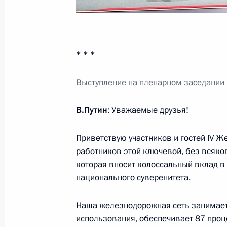
Видеообращение по случаю Дня ра
безопасности
20 декабря 2023 года, 00:00
* * *
19 декабря 2023 года, вторник
Выступление на пленарном заседании
Осмотр выставки в Национальном 
В.Путин
: Уважаемые друзья!
19 декабря 2023 года, 18:00
Москва
Приветствую участников и гостей IV Ж
работников этой ключевой, без всяког
которая вносит колоссальный вклад в 
Вручение медалей «Золотая Звезда
национального суверенитета.
19 декабря 2023 года, 17:10
Москва
Наша железнодорожная сеть занимает 
использования, обеспечивает 87 проц