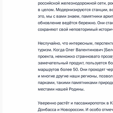
15 декабря 2023 года, пятница
российской железнодорожной сети, ро
в целом. Модернизируются станции, 
Встреча с руководителями фракций
это, мы с вами знаем, памятники архит
15 декабря 2023 года, 22:10
Москва, Кремл
обновление ведётся бережно. Они ста
сохраняют свой неповторимый историч
Неслучайно, что интересным, перспе
IV Железнодорожный съезд
туризм. Когда Олег Валентинович [Бел
15 декабря 2023 года, 16:05
Москва
проекта, немножко странновато прозвуч
замечательный продукт, пользуется бо
маршрутов более 50. Они проходят чер
14 декабря 2023 года, четверг
и многие другие наши регионы, позво
парками, такими памятниками природы
Итоги года с Владимиром Путиным
местами нашей Родины.
14 декабря 2023 года, 16:10
Москва
Уверенно растёт и пассажиропоток в 
Донбасса и Новороссии. И особо отмеч