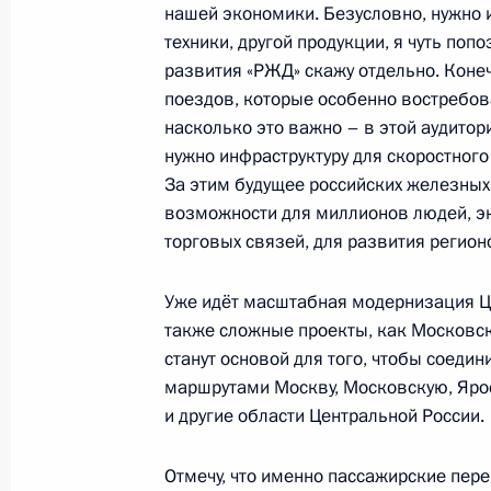
Видеообращение к участникам зас
нашей экономики. Безусловно, нужно 
правительств СНГ
техники, другой продукции, я чуть по
развития «РЖД» скажу отдельно. Коне
18 декабря 2023 года, 11:20
поездов, которые особенно востребов
насколько это важно – в этой аудитор
нужно инфраструктуру для скоростног
17 декабря 2023 года, воскресень
За этим будущее российских железных 
возможности для миллионов людей, эк
Посещение выставки «Регионы Рос
торговых связей, для развития регион
17 декабря 2023 года, 16:50
Москва
Уже идёт масштабная модернизация Це
также сложные проекты, как Московс
станут основой для того, чтобы соед
Съезд партии «Единая Россия»
маршрутами Москву, Московскую, Яро
17 декабря 2023 года, 16:25
Москва
и другие области Центральной России.
Отмечу, что именно пассажирские пер