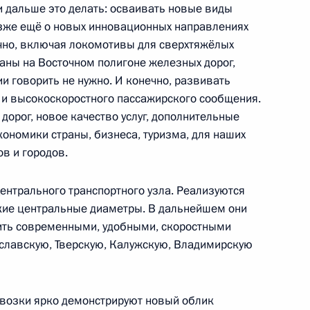
едания Совета глав
1
6м
и дальше это делать: осваивать новые виды
позже ещё о новых инновационных направлениях
чно, включая локомотивы для сверхтяжёлых
аны на Восточном полигоне железных дорог,
ии говорить не нужно. И конечно, развивать
о и высокоскоростного пассажирского сообщения.
е
дорог, новое качество услуг, дополнительные
ономики страны, бизнеса, туризма, для наших
сии»
22
ов и городов.
нтрального транспортного узла. Реализуются
кие центральные диаметры. В дальнейшем они
инить современными, удобными, скоростными
9
15м
славскую, Тверскую, Калужскую, Владимирскую
евозки ярко демонстрируют новый облик