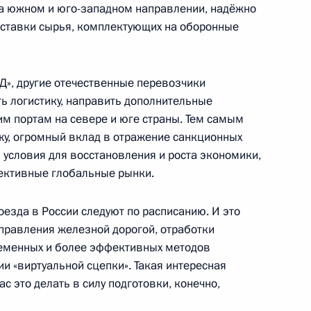
на южном и юго-западном направлении, надёжно
оставки сырья, комплектующих на оборонные
ционного Суда Валерием
3
», другие отечественные перевозчики
ласть, Ново-Огарёво
ь логистику, направить дополнительные
им портам на севере и юге страны. Тем самым
ажу, огромный вклад в отражение санкционных
о Суда
16
23м
 условия для восстановления и роста экономики,
пективные глобальные рынки.
ласть, Ново-Огарёво
оезда в России следуют по расписанию. И это
управления железной дорогой, отработки
к
ременных и более эффективных методов
и «виртуальной сцепки». Такая интересная
ской области Александром
3
ас это делать в силу подготовки, конечно,