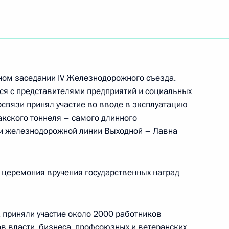
ом Венесуэлы Николасом
рном заседании IV Железнодорожного съезда.
ся с представителями предприятий и социальных
фону с Ксенией Мазневой
освязи принял участие во вводе в эксплуатацию
3
5м
кского тоннеля – самого длинного
 и железнодорожной линии Выходной – Лавна
ому развитию
:
5
 церемония вручения государственных наград
ь
 приняли участие около 2000 работников
ов власти, бизнеса, профсоюзных и ветеранских