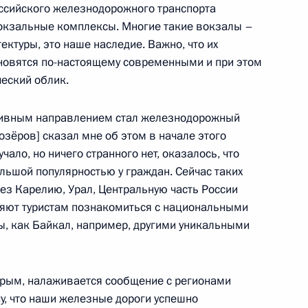
ссийского железнодорожного транспорта
вокзальные комплексы. Многие такие вокзалы –
 Государственной Думы
:
8
ектуры, это наше наследие. Важно, что их
ь
новятся по-настоящему современными и при этом
еский облик.
ктивным направлением стал железнодорожный
:
26
озёров] сказал мне об этом в начале этого
ало, но ничего странного нет, оказалось, что
льшой популярностью у граждан. Сейчас таких
ез Карелию, Урал, Центральную часть России
ляют туристам познакомиться с национальными
, как Байкал, например, другими уникальными
:
55
Крым, налаживается сообщение с регионами
у, что наши железные дороги успешно