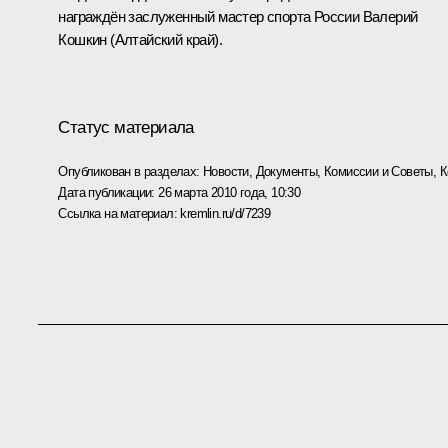
награждён заслуженный мастер спорта России Валерий
Кошкин (Алтайский край).
Статус материала
Опубликован в разделах:
Новости
,
Документы
,
Комиссии и Советы
,
К
Дата публикации:
26 марта 2010 года, 10:30
Ссылка на материал:
kremlin.ru/d/7239