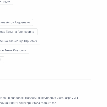
к труда
оры
11
ль
анов Антон Андреевич
кова Татьяна Алексеевна
гионов
3
19м
денко Александр Юрьевич
ль
ов Антон Олегович
5
 Кадыровым
5
ль
ован в разделах:
Новости
,
Выступления и стенограммы
бликации:
21 сентября 2023 года, 21:45
ва
5
48м