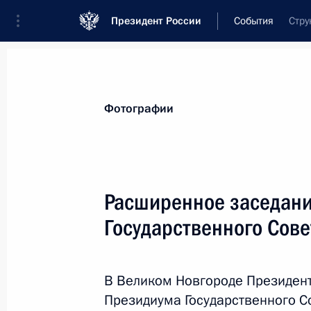
Президент России
События
Стру
Президент
Администрация
Государст
Новости
Стенограммы
Поездки
Те
Фотографии
Показа
Расширенное заседан
Государственного Сове
2 октября 2023 года, понедельник
Встреча с главой Республики Север
Меняйло
В Великом Новгороде Президен
Президиума Государственного С
2 октября 2023 года, 13:20
Москва, Кремль