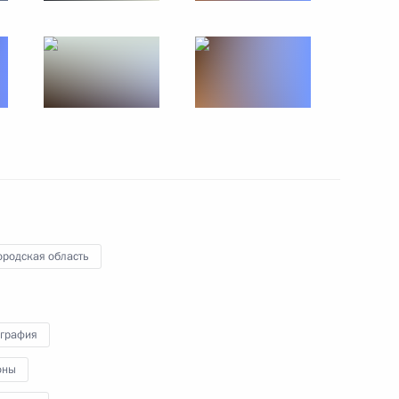
стниками СВО
6
3м
ль
и Андреем Трошевым
3
2м
ль
ородская область
й 100-летию Расула
6
7м
графия
ль
оны