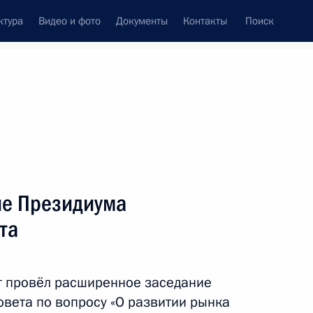
ктура
Видео и фото
Документы
Контакты
Поиск
венный Совет
Совет Безопасности
Комиссии и советы
леграммы
Сведения о Президенте
октябрь, 2023
ть следующие материалы
ие Президиума
та
ная Осетия – Алания Сергеем
3
т провёл расширенное заседание
овета по вопросу «О развитии рынка