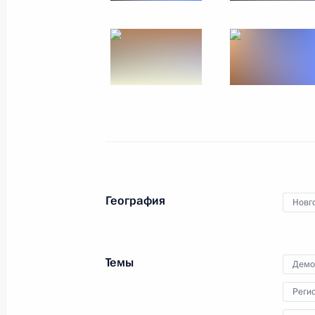
Встреча с военнослужащими – уча
29 сентября 2023 года, 14:50
Москва, Крем
Встреча с Юнус-Беком Евкуровым 
29 сентября 2023 года, 08:00
Москва, Крем
28 сентября 2023 года, четверг
География
Новг
Торжественный вечер, посвящённы
Гамзатова
Темы
Демо
28 сентября 2023 года, 20:10
Москва, Крем
Реги