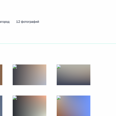
вгород
12 фотографий
ссоединения ДНР, ЛНР,
1
4м
й с Россией
нтской конференции
7
16м