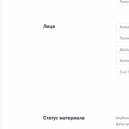
Рыно
Российско-южносуданские перегов
28 сентября 2023 года, 15:00
Москва, Крем
Лица
Алих
Голи
Встреча с избранными главами ре
Дроз
28 сентября 2023 года, 14:40
Москва, Крем
Котяк
Ещё 
Встреча с главой Чечни Рамзаном
28 сентября 2023 года, 13:15
Москва, Крем
27 сентября 2023 года, среда
Статус материала
Опублик
Дата пу
Совещание с членами Правительст