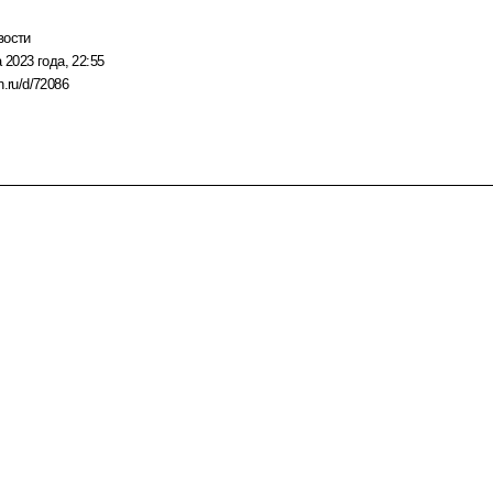
вости
 2023 года, 22:55
n.ru/d/72086