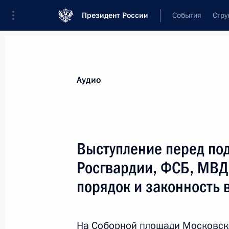
Президент России
События
Стру
Видеозаписи
Фотографии
Аудиозапи
Все материалы
Выступления
Совещан
Аудио
Показа
Выступление перед п
Росгвардии, ФСБ, МВД
Заседание Совета глав
порядок и законность 
государств – членов ШОС
На Соборной площади Московско