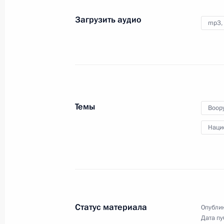
России
Загрузить аудио
mp3,
24 июня 2023 года
Аудио, 6 мин.
Темы
Воор
Наци
Встреча с главами
Статус материала
Опублик
делегаций африканских
Дата пу