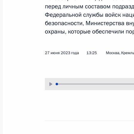
перед личным составом подраз
4 июля 2023 года
Аудио, 12 мин.
Федеральной службы войск нац
Глава Российского государства
безопасности, Министерства вн
в режиме видеоконференции
охраны, которые обеспечили пор
принял участие в заседании
Совета глав государств – членов
Шанхайской организации
27 июня 2023 года
13:25
Москва, Кремл
сотрудничества.
Обращение к гражданам