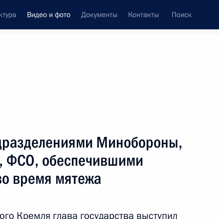
ктура
Видео и фото
Документы
Контакты
Поиск
си
ия, встречи
Встречи со СМИ
июль, 2023
ть следующие материалы
одразделениями Минобороны,
, ФСО, обеспечившими
Выступление перед
во время мятежа
подразделениями Минобороны,
Росгвардии, ФСБ, МВД, ФСО,
обеспечившими порядок
и законность во время мятежа
го Кремля глава государства выступил