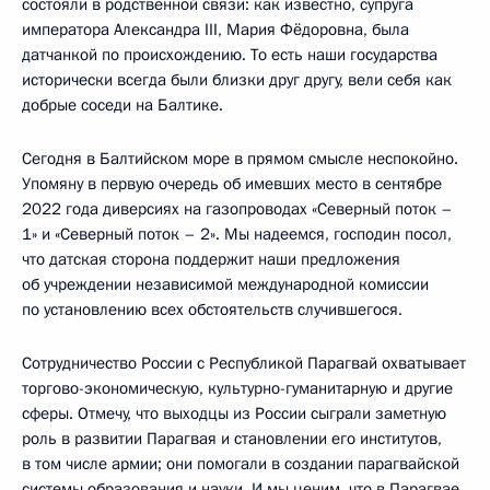
состояли в родственной связи: как известно, супруга
императора Александра III, Мария Фёдоровна, была
датчанкой по происхождению. То есть наши государства
исторически всегда были близки друг другу, вели себя как
добрые соседи на Балтике.
Сегодня в Балтийском море в прямом смысле неспокойно.
Упомяну в первую очередь об имевших место в сентябре
2022 года диверсиях на газопроводах «Северный поток –
1» и «Северный поток – 2». Мы надеемся, господин посол,
что датская сторона поддержит наши предложения
об учреждении независимой международной комиссии
по установлению всех обстоятельств случившегося.
Сотрудничество России с Республикой Парагвай охватывает
торгово-экономическую, культурно-гуманитарную и другие
сферы. Отмечу, что выходцы из России сыграли заметную
роль в развитии Парагвая и становлении его институтов,
в том числе армии; они помогали в создании парагвайской
системы образования и науки. И мы ценим, что в Парагвае