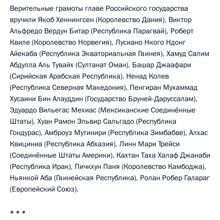
Верительные грамоты главе Российского государства
вручили Якоб Хеннингсен (Королевство Дания), Виктор
Альфредо Вердун Битар (Республика Парагвай), Роберт
Квиле (Королевство Норвегия), Лусиано Нкого Ндонг
Айекаба (Республика Экваториальная Гвинея), Хамуд Салим
Абдулла Аль Тувайх (Султанат Оман), Башар Джаафари
(Сирийская Арабская Республика), Ненад Колев
(Республика Северная Македония), Пенгиран Мухаммад
Хусаини Бин Алауддин (Государство Бруней-Даруссалам),
Эдуардо Вильегас Мехиас (Мексиканские Соединённые
Штаты), Хуан Рамон Эльвир Сальгадо (Республика
Гондурас), Амброуз Мутинири (Республика Зимбабве), Алхас
Квициниа (Республика Абхазия), Линн Мари Трейси
(Соединённые Штаты Америки), Кахтан Таха Халаф Джанаби
(Республика Ирак), Пичкхун Паня (Королевство Камбоджа),
Ньянкой Аба (Гвинейская Республика), Ролан Робер Галараг
(Европейский Союз).
* * *