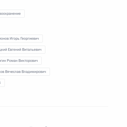
воохранение
5
40м
ласть, Ново-Огарёво
монов Игорь Георгиевич
цкий Евгений Витальевич
ргин Роман Викторович
ом Узбекистана Шавкатом
ков Вячеслав Владимирович
4
вам ребёнка Марией
4