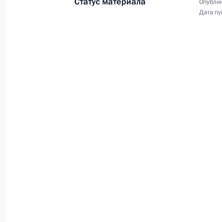
Статус материала
Опублик
16 февраля 2023 года, 15:15
Московская об
Дата пу
17 февраля Владимир Путин встрет
Белоруссии Александром Лукашенк
16 февраля 2023 года, 15:00
15 февраля 2023 года, среда
Встреча с лидером партии «Новые
15 февраля 2023 года, 19:45
Московская об
Совещание с членами Правительст