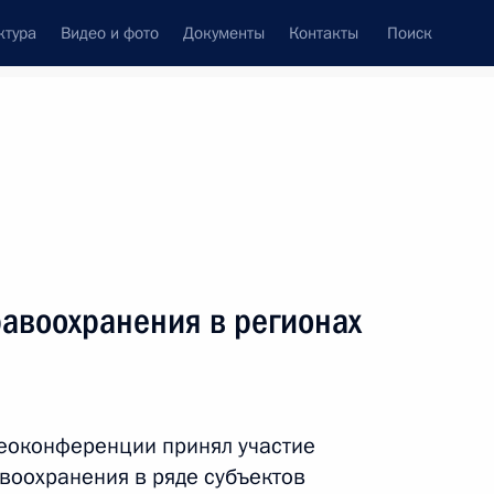
ктура
Видео и фото
Документы
Контакты
Поиск
венный Совет
Совет Безопасности
Комиссии и советы
леграммы
Сведения о Президенте
февраль, 2023
ть следующие материалы
равоохранения в регионах
Федерации Валентиной
деоконференции принял участие
воохранения в ряде субъектов