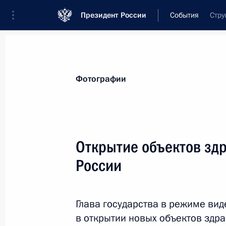
Президент России
События
Стру
Президент
Администрация
Государст
Новости
Стенограммы
Поездки
Те
Фотографии
Показа
Открытие объектов зд
России
21 февраля 2023 года, вторник
Встреча с Председателем Совета 
Матвиенко
Глава государства в режиме ви
в открытии новых объектов здра
21 февраля 2023 года, 16:45
Москва