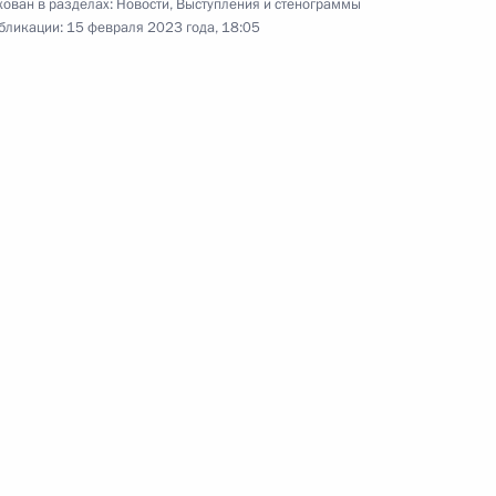
ован в разделах:
Новости
,
Выступления и стенограммы
ласть, Ново-Огарёво
бликации:
15 февраля 2023 года, 18:05
ится с Президентом
о
 люди» Алексеем Нечаевым
5
ласть, Ново-Огарёво
ва
3
33м