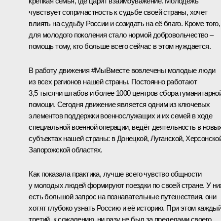
крепкая семья, где царит взаимоуважение. Молодёжь
чувствует сопричастность к судьбе своей страны, хочет
влиять на судьбу России и созидать на её благо. Кроме того,
для молодого поколения стало нормой добровольчество –
помощь тому, кто больше всего сейчас в этом нуждается.
В работу движения #МыВместе вовлечены молодые люди
из всех регионов нашей страны. Постоянно работают
3,5 тысячи штабов и более 1000 центров сбора гуманитарно
помощи. Сегодня движение является одним из ключевых
элементов поддержки военнослужащих и их семей в ходе
специальной военной операции, ведёт деятельность в новы
субъектах нашей страны: в Донецкой, Луганской, Херсонской
Запорожской областях.
Как показала практика, лучше всего чувство общности
у молодых людей формируют поездки по своей стране. У ни
есть большой запрос на познавательные путешествия, они
хотят глубоко узнать Россию и её историю. При этом кажды
третий, к сожалению, ни разу не был за пределами своего