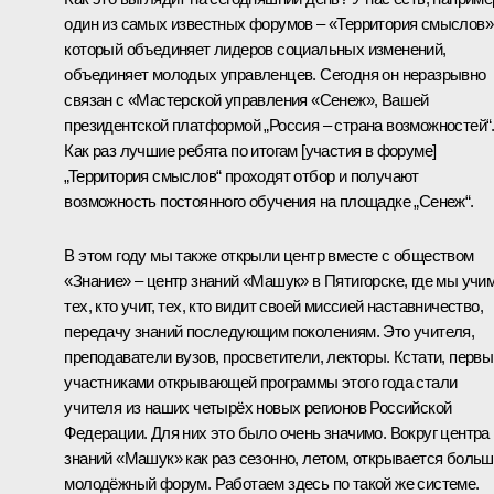
один из самых известных форумов – «Территория смыслов»
который объединяет лидеров социальных изменений,
объединяет молодых управленцев. Сегодня он неразрывно
связан с «Мастерской управления «Сенеж», Вашей
президентской платформой „Россия – страна возможностей“
Как раз лучшие ребята по итогам [участия в форуме]
„Территория смыслов“ проходят отбор и получают
возможность постоянного обучения на площадке „Сенеж“.
В этом году мы также открыли центр вместе с обществом
«Знание» – центр знаний «Машук» в Пятигорске, где мы учи
тех, кто учит, тех, кто видит своей миссией наставничество,
передачу знаний последующим поколениям. Это учителя,
преподаватели вузов, просветители, лекторы. Кстати, перв
участниками открывающей программы этого года стали
учителя из наших четырёх новых регионов Российской
Федерации. Для них это было очень значимо. Вокруг центра
знаний «Машук» как раз сезонно, летом, открывается боль
молодёжный форум. Работаем здесь по такой же системе.