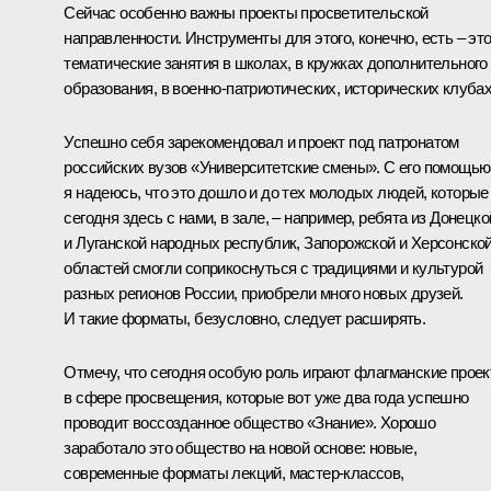
Сейчас особенно важны проекты просветительской
направленности. Инструменты для этого, конечно, есть – эт
тематические занятия в школах, в кружках дополнительного
образования, в военно-патриотических, исторических клубах
Успешно себя зарекомендовал и проект под патронатом
российских вузов «Университетские смены». С его помощью
я надеюсь, что это дошло и до тех молодых людей, которые
сегодня здесь с нами, в зале, – например, ребята из Донецко
и Луганской народных республик, Запорожской и Херсонско
областей смогли соприкоснуться с традициями и культурой
разных регионов России, приобрели много новых друзей.
И такие форматы, безусловно, следует расширять.
Отмечу, что сегодня особую роль играют флагманские прое
в сфере просвещения, которые вот уже два года успешно
проводит воссозданное общество «Знание». Хорошо
заработало это общество на новой основе: новые,
современные форматы лекций, мастер-классов,