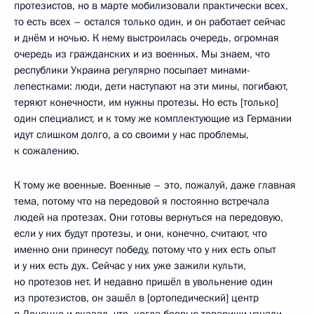
протезистов, но в марте мобилизовали практически всех,
то есть всех – остался только один, и он работает сейчас
и днём и ночью. К нему выстроилась очередь, огромная
очередь из гражданских и из военных. Мы знаем, что
республики Украина регулярно посыпает минами-
лепестками: люди, дети наступают на эти мины, погибают,
теряют конечности, им нужны протезы. Но есть [только]
один специалист, и к тому же комплектующие из Германии
идут слишком долго, а со своими у нас проблемы,
к сожалению.
К тому же военные. Военные – это, пожалуй, даже главная
тема, потому что на передовой я постоянно встречала
людей на протезах. Они готовы вернуться на передовую,
если у них будут протезы, и они, конечно, считают, что
именно они принесут победу, потому что у них есть опыт
и у них есть дух. Сейчас у них уже зажили культи,
но протезов нет. И недавно пришёл в увольнение один
из протезистов, он зашёл в [ортопедический] центр
в Донецке и сказал, что, когда боевые товарищи узнали,