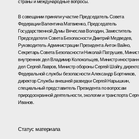
страны и международные вопросы.
В совещании приняли участие Председатель Совета
Федерации
Валентина Матвиенко
, Председатель
Государственной Думы
Вячеслав Володин
, Заместитель
Председателя Совета Безопасности
Дмитрий Медведев
,
Руководитель Администрации Президента
Антон Вайно
,
Секретарь Совета Безопасности
Николай Патрушев
, Минис
внутренних дел
Владимир Колокольцев
, Министр иностран
дел
Сергей Лавров
, Министр обороны
Сергей Шойгу
, директ
Федеральной службы безопасности
Александр Бортников
,
директор Службы внешней разведки
Сергей Нарышкин
,
специальный представитель Президента по вопросам
природоохранной деятельности, экологии и транспорта
Серг
Иванов
.
Статус материала