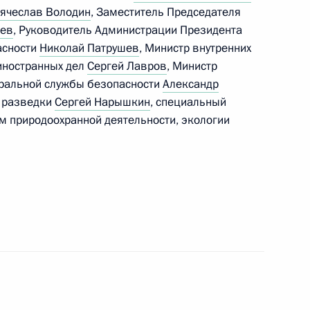
ячеслав Володин
, Заместитель Председателя
дев
, Руководитель Администрации Президента
асности
Николай Патрушев
, Министр внутренних
 иностранных дел
Сергей Лавров
, Министр
ом ОАЭ Мухаммедом Аль
еральной службы безопасности
Александр
й разведки
Сергей Нарышкин
, специальный
м природоохранной деятельности, экологии
» Алексеем Репиком
4
 Совета Безопасности
3