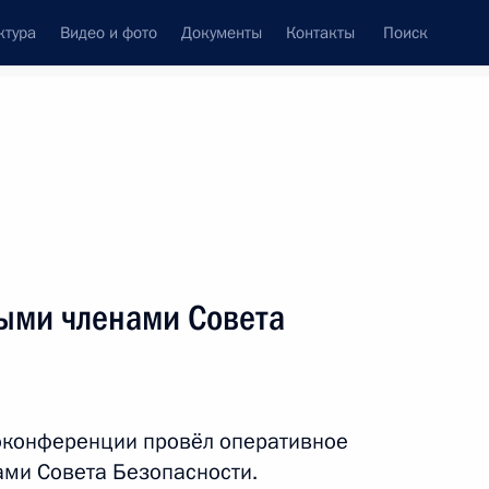
ктура
Видео и фото
Документы
Контакты
Поиск
венный Совет
Совет Безопасности
Комиссии и советы
леграммы
Сведения о Президенте
декабрь, 2022
ть следующие материалы
ыми членами Совета
 Бишкек для участия
оконференции провёл оперативное
ми Совета Безопасности.