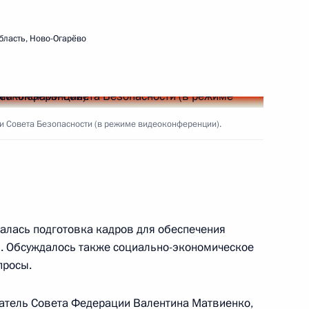
бласть, Ново-Огарёво
 «Золотая Звезда» Героями
3
4м
и Совета Безопасности (в режиме видеоконференции).
» Героям России
20
27м
алась подготовка кадров для обеспечения
. Обсуждалось также социально-экономическое
просы.
ажданского общества
:
5
датель Совета Федерации
Валентина Матвиенко
,