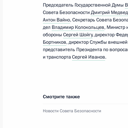
7 декабря 2022 года, 19:35
Москва, Кремль
Председатель Государственной Думы
В
Совета Безопасности
Дмитрий Медве
Антон Вайно
, Секретарь Совета Безоп
дел
Владимир Колокольцев
, Министр
Телефонный разговор с Президент
обороны
Сергей Шойгу
, директор Фед
Нахайяном
Бортников
, директор Службы внешне
7 декабря 2022 года, 11:55
представитель Президента по вопроса
и транспорта
Сергей Иванов
.
6 декабря 2022 года, вторник
Встреча с главой «Деловой России
6 декабря 2022 года, 19:00
Москва, Кремль
Смотрите также
Новости Совета Безопасности
Совещание с постоянными членами