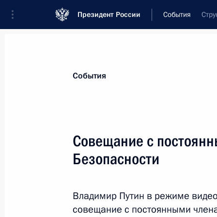
Президент России
События
Стру
Президент
Администрация
Государст
Новости
Стенограммы
Поездки
Те
События
Показа
Совещание с постоянн
Безопасности
8 декабря 2022 года, четверг
9 декабря Владимир Путин посетит
в заседании ВЕЭС
Владимир Путин в режиме виде
совещание с постоянными члена
8 декабря 2022 года, 16:00