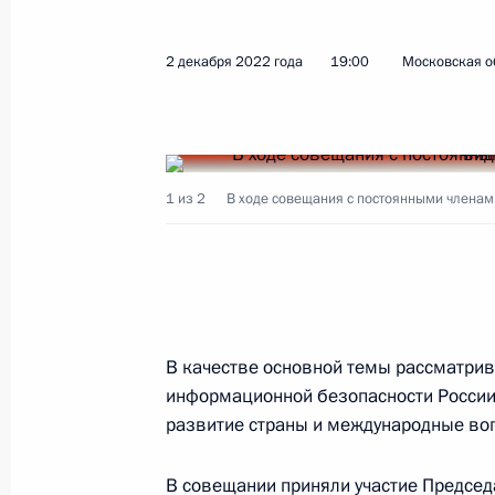
2 декабря 2022 года
19:00
Московская о
Беседа с награждёнными медалями
России
8 декабря 2022 года, 15:30
Москва, Кремль
1 из 2
В ходе совещания с постоянными членам
Вручение медалей «Золотая Звезда
8 декабря 2022 года, 13:50
Москва, Кремль
В качестве основной темы рассматрив
7 декабря 2022 года, среда
информационной безопасности России
развитие страны и международные во
Заседание Совета по развитию гр
и правам человека
В совещании приняли участие Предсе