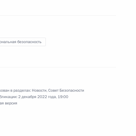
ом Киргизии Садыром
ональная безопасность
месте
ован в разделах:
Новости
,
Совет Безопасности
10
7м
бликации:
2 декабря 2022 года, 19:00
ая версия
6
5м