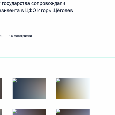
у государства сопровождали
езидента в ЦФО Игорь Щёголев
 академии наук Геннадием
3
ть
10 фотографий
том Центральноафриканской
адерой