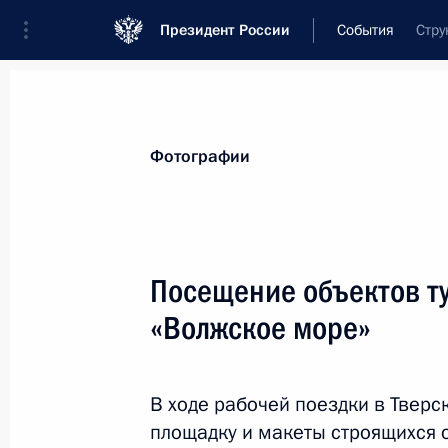
Президент России
События
Стру
Президент
Администрация
Государст
Новости
Стенограммы
Поездки
Те
Фотографии
Показа
Посещение объектов ту
«Волжское море»
12 ноября 2022 года, суббота
Телефонный разговор с Президент
Эбрахимом Раиси
В ходе рабочей поездки в Тверс
площадку и макеты строящихся 
12 ноября 2022 года, 20:00