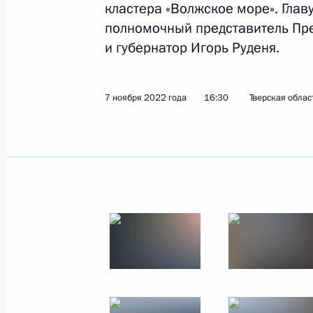
кластера «Волжское море». Глав
полномочный представитель Пр
и губернатор Игорь Руденя.
11 ноября 2022 года, пятница
Встреча с президентом Российской
7 ноября 2022 года
16:30
Тверская облас
Красниковым
11 ноября 2022 года, 13:45
Москва, Кремль
Телефонный разговор с Президен
Республики Фостеном Арканжем Ту
11 ноября 2022 года, 13:25
10 ноября 2022 года, четверг