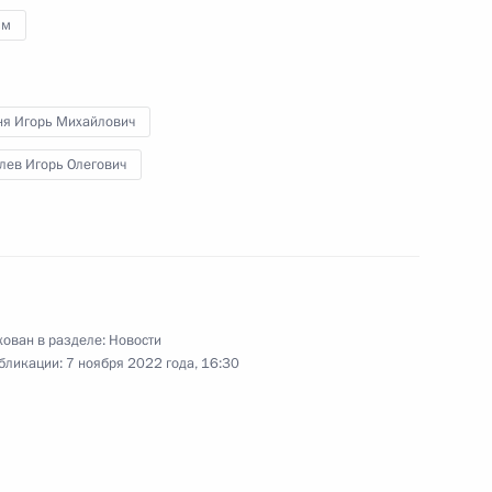
зм
министром Армении Николом
ня Игорь Михайлович
лев Игорь Олегович
роникой Скворцовой
3
ован в разделе:
Новости
озга и нейротехнологий
9
бликации:
7 ноября 2022 года, 16:30