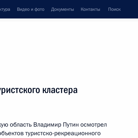
ктура
Видео и фото
Документы
Контакты
Поиск
венный Совет
Совет Безопасности
Комиссии и советы
леграммы
Сведения о Президенте
ноябрь, 2022
ть следующие материалы
ристского кластера
ом Ирана Сейедом
кую область Владимир Путин осмотрел
объектов туристско-рекреационного