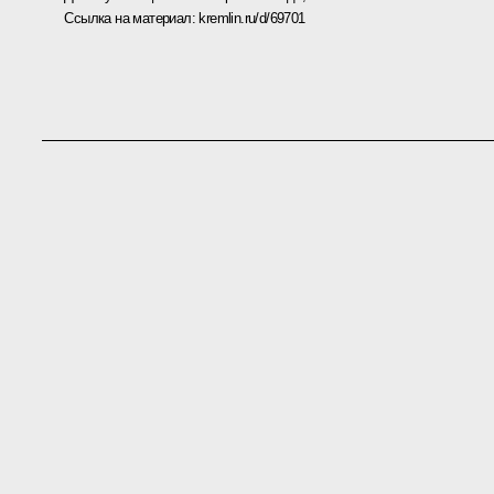
Ссылка на материал:
kremlin.ru/d/69701