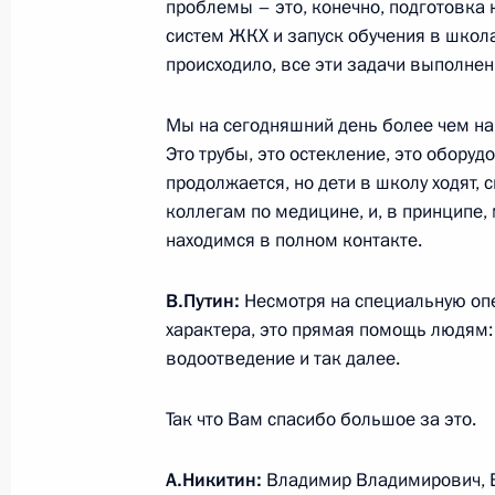
проблемы – это, конечно, подготовка 
систем ЖКХ и запуск обучения в школах
происходило, все эти задачи выполнен
26 сентября 2022 года, понедельн
Мы на сегодняшний день более чем н
Владимир Путин выразил глубокие 
Это трубы, это остекление, это обору
с трагедией в Ижевске
продолжается, но дети в школу ходят
коллегам по медицине, и, в принципе,
26 сентября 2022 года, 13:30
находимся в полном контакте.
В.Путин:
Несмотря на специальную опе
Встреча с Президентом Белорусси
характера, это прямая помощь людям:
26 сентября 2022 года, 11:30
Сочи
водоотведение и так далее.
Так что Вам спасибо большое за это.
24 сентября 2022 года, суббота
А.Никитин:
Владимир Владимирович, В