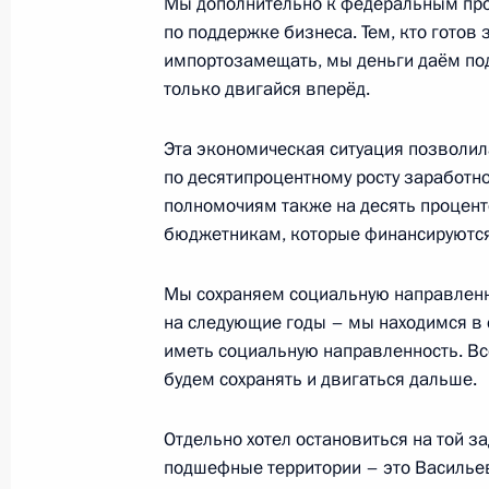
Мы дополнительно к федеральным пр
Встреча с руководителями органов
по поддержке бизнеса. Тем, кто готов 
стран СНГ
импортозамещать, мы деньги даём под 
только двигайся вперёд.
29 сентября 2022 года, 17:35
Москва, Крем
Эта экономическая ситуация позволил
по десятипроцентному росту заработн
28 сентября 2022 года, среда
полномочиям также на десять процен
бюджетникам, которые финансируются
Встреча с губернатором Волгоград
Бочаровым
Мы сохраняем социальную направленн
28 сентября 2022 года, 13:25
Москва, Крем
на следующие годы – мы находимся в 
иметь социальную направленность. Все
будем сохранять и двигаться дальше.
27 сентября 2022 года, вторник
Отдельно хотел остановиться на той з
Совещание о ходе сезонных полевы
подшефные территории – это Василье
27 сентября 2022 года, 13:15
Сочи