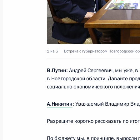
1 октября 2022 года, 08:50
30 сентября 2022 года, пятница
Телефонный разговор с Королём Б
1 из 5
Встреча с губернатором Новгородской о
Аль Халифой
В.Путин:
Андрей Сергеевич, мы уже, в 
30 сентября 2022 года, 21:35
в Новгородской области. Давайте про
социально-экономического положения 
Митинг-концерт «Выбор людей. Вме
А.Никитин
:
Уважаемый Владимир Вла
30 сентября 2022 года, 19:15
Москва
Разрешите коротко рассказать по итог
Подписание договоров о принятии 
По бюджету мы, в принципе, выросли 