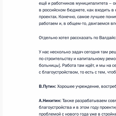
Указ «О предоставлении отсрочки 
ещё и работников муниципалитета – он
по мобилизации»
в российском бюджете, как входить в 
проектах. Конечно, самое лучшее пони
24 сентября 2022 года, 21:35
работаем и, в общем-то, двигаемся вп
Отдельно хотел рассказать по Валдайс
23 сентября 2022 года, пятница
У нас несколько задач сегодня там ре
Совещание с постоянными членами
по строительству и капитальному рем
23 сентября 2022 года, 13:30
Москва, Крем
больницы]. Работа там идёт, и мы на 
с благоустройством, то есть с тем, чт
22 сентября 2022 года, четверг
В.Путин:
Хорошее учреждение, востре
Телефонный разговор с Наследным
А.Никитин:
Также разрабатываем совм
Мухаммедом Бен Сальманом Аль С
благоустройства и в этом году проект
22 сентября 2022 года, 23:10
проблемой с нового года уже в стройке