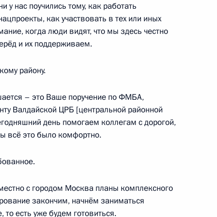
от призыва на военную службу
и у нас поучились тому, как работать
нацпроекты, как участвовать в тех или иных
мание, когда люди видят, что мы здесь честно
ерёд и их поддерживаем.
кому району.
шается – это Ваше поручение по ФМБА,
 Совета Безопасности
2
онту Валдайской ЦРБ [центральной районной
ль
сегодняшний день помогаем коллегам с дорогой,
обы всё это было комфортно.
бованное.
 принцем Саудовской Аравии
естно с городом Москва планы комплексного
аудом
ирование закончим, начнём заниматься
, то есть уже будем готовиться.