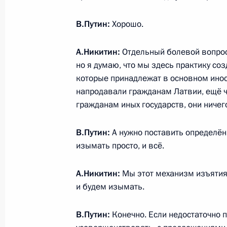
В.Путин:
Хорошо.
Встреча с главой института разви
А.Никитин:
Отдельный болевой вопрос 
22 сентября 2022 года, 16:00
Москва, Крем
но я думаю, что мы здесь практику соз
которые принадлежат в основном инос
напродавали гражданам Латвии, ещё че
Телефонный разговор с Президент
гражданам иных государств, они ничего
Бердымухамедовым
В.Путин:
А нужно поставить определён
22 сентября 2022 года, 11:55
изымать просто, и всё.
А.Никитин:
Мы этот механизм изъятия
21 сентября 2022 года, среда
и будем изымать.
Торжественный концерт, посвящён
В.Путин:
Конечно. Если недостаточно п
российской государственности