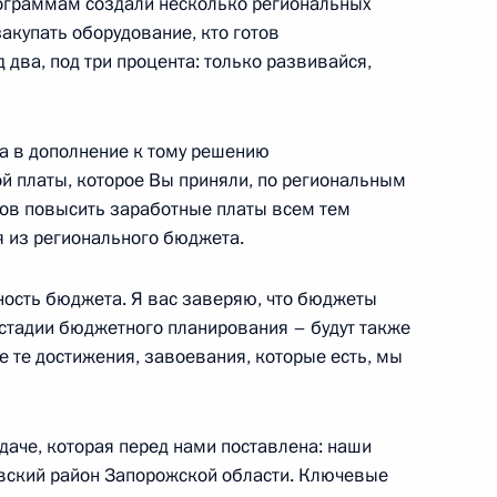
ограммам создали несколько региональных
 безопасности и спецслужб
3
7м
закупать оборудование, кто готов
два, под три процента: только развивайся,
ль
а в дополнение к тому решению
ой платы, которое Вы приняли, по региональным
тов повысить заработные платы всем тем
 из регионального бюджета.
ской области Андреем
4
ость бюджета. Я вас заверяю, что бюджеты
ль
стадии бюджетного планирования – будут также
 те достижения, завоевания, которые есть, мы
адаче, которая перед нами поставлена: наши
х работ
5
33м
вский район Запорожской области. Ключевые