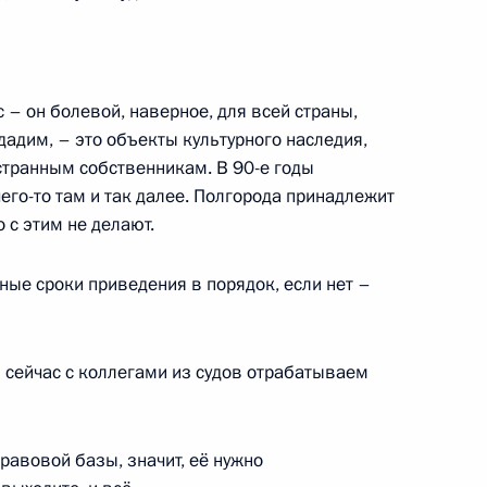
тия «ДОМ.РФ» Виталием Мутко
4
– он болевой, наверное, для всей страны,
ль
дадим, – это объекты культурного наследия,
транным собственникам. В 90-е годы
го-то там и так далее. Полгорода принадлежит
ом Туркменистана Сердаром
 с этим не делают.
ные сроки приведения в порядок, если нет –
 сейчас с коллегами из судов отрабатываем
ный 1160-летию зарождения
3
9м
равовой базы, значит, её нужно