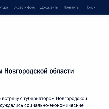
ктура
Видео и фото
Документы
Контакты
Поиск
венный Совет
Совет Безопасности
Комиссии и советы
леграммы
Сведения о Президенте
октябрь, 2022
ть следующие материалы
м Новгородской области
й области Станиславом
3
 встречу с губернатором Новгородской
бсуждались социально-экономические