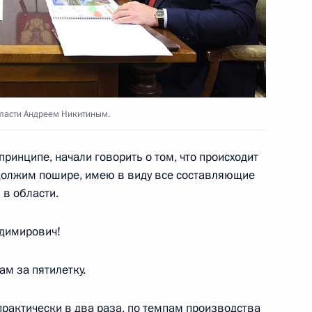
ахрейна Хамадом Бен Исой
бласти Андреем Никитиным.
принципе, начали говорить о том, что происходит
должим пошире, имею в виду все составляющие
в области.
сте навсегда»
7
9м
димирович!
ам за пятилетку.
ДНР, ЛНР, Запорожской
практически в два раза, по темпам производства
10
43м