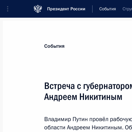
Президент России
События
Стру
Президент
Администрация
Государст
Новости
Стенограммы
Поездки
Те
События
Показа
Встреча с губернаторо
Андреем Никитиным
4 октября 2022 года, вторник
Встреча с губернатором Ивановско
Воскресенским
Владимир Путин провёл рабочую
области Андреем Никитиным. О
4 октября 2022 года, 14:40
Москва, Кремль