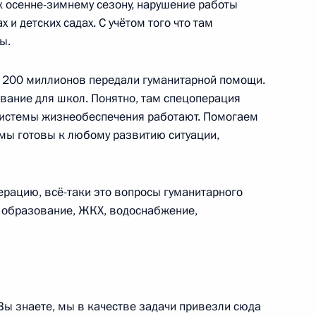
к осенне-зимнему сезону, нарушение работы
 и детских садах. С учётом того что там
ы.
ик
а 200 миллионов передали гуманитарной помощи.
соболезнования в связи
дование для школ. Понятно, там спецоперация
, системы жизнеобеспечения работают. Помогаем
 мы готовы к любому развитию ситуации,
рацию, всё-таки это вопросы гуманитарного
и Александром Лукашенко
7
 образование, ЖКХ, водоснабжение,
ы знаете, мы в качестве задачи привезли сюда