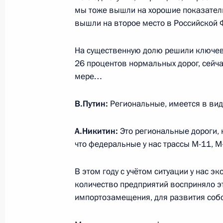
и Херсонской областей в состав Ро
мы тоже вышли на хорошие показатели
вышли на второе место в Российской 
30 сентября 2022 года, 16:00
Москва, Крем
На существенную долю решили ключеву
26 процентов нормальных дорог, сейча
29 сентября 2022 года, четверг
мере…
Телефонный разговор с Президент
В.Путин:
Региональные, имеется в вид
Эрдоганом
29 сентября 2022 года, 20:40
А.Никитин:
Это региональные дороги, 
что федеральные у нас трассы М-11, М
Совещание с постоянными членами
В этом году с учётом ситуации у нас 
количество предприятий восприняло э
29 сентября 2022 года, 20:20
Москва, Крем
импортозамещения, для развития собс