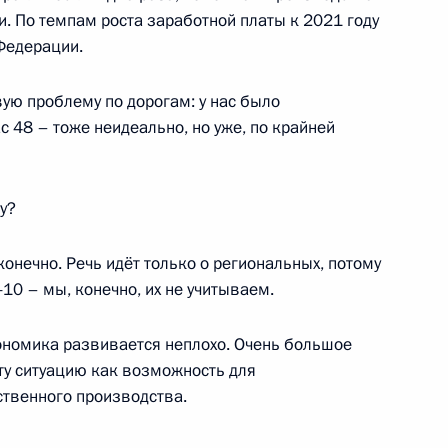
ссии
. По темпам роста заработной платы к 2021 году
Федерации.
ль
ю проблему по дорогам: у нас было
с 48 – тоже неидеально, но уже, по крайней
ом Турции Реджепом Тайипом
у?
конечно. Речь идёт только о региональных, потому
-10 – мы, конечно, их не учитываем.
 Совета Безопасности
экономика развивается неплохо. Очень большое
3
4м
ту ситуацию как возможность для
ль
твенного производства.