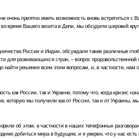
е очень приятно иметь возможность вновь встретиться с Ва
во время Вашего визита в Дели, мы обсудили широкий круг в
ничества России и Индии, обсуждали также различные глоб
сти для развивающихся стран, – вопрос продовольственной б
до найти решение всем этим вопросам, и, в частности, нам
ть как России, так и Украине, потому что, когда кризис на
ке, которую мы получили как от России, так и от Украины,
ворили об этом, в частности в наших телефонных разговорах
имо добиться мира в будущем, и я уверен, что у нас есть 