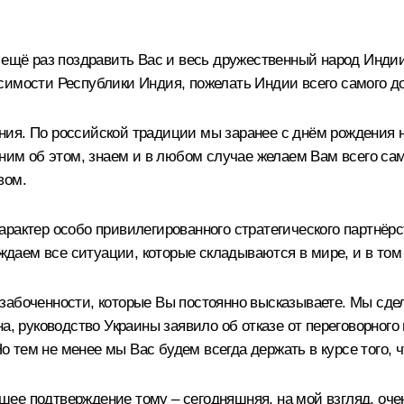
о ещё раз поздравить Вас и весь дружественный народ Инди
симости Республики Индия, пожелать Индии всего самого до
дения. По российской традиции мы заранее с днём рождения 
мним об этом, знаем и в любом случае желаем Вам всего са
вом.
рактер особо привилегированного стратегического партнёрс
аем все ситуации, которые складываются в мире, и в том
абоченности, которые Вы постоянно высказываете. Мы сдела
а, руководство Украины заявило об отказе от переговорного 
Но тем не менее мы Вас будем всегда держать в курсе того, 
ее подтверждение тому – сегодняшняя, на мой взгляд, очен