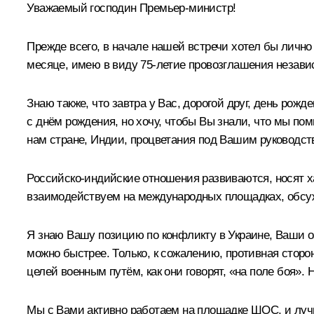
Уважаемый господин Премьер-министр!
Прежде всего, в начале нашей встречи хотел бы личн
месяце, имею в виду 75-летие провозглашения незави
Знаю также, что завтра у Вас, дорогой друг, день рож
с днём рождения, но хочу, чтобы Вы знали, что мы по
нам стране, Индии, процветания под Вашим руководст
Российско-индийские отношения развиваются, носят ха
взаимодействуем на международных площадках, обсужд
Я знаю Вашу позицию по конфликту в Украине, Ваши оз
можно быстрее. Только, к сожалению, противная сторон
целей военным путём, как они говорят, «на поле боя». 
Мы с Вами активно работаем на площадке ШОС, и лучш