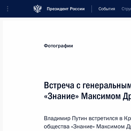
Президент России
События
Стру
Президент
Администрация
Государст
Новости
Стенограммы
Поездки
Те
Фотографии
Показа
Встреча с генеральны
«Знание» Максимом Д
12 мая 2022 года, четверг
16 мая в Москве состоится встреча
ОДКБ
Владимир Путин встретился в К
общества «Знание» Максимом Д
12 мая 2022 года, 15:00