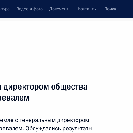
ктура
Видео и фото
Документы
Контакты
Поиск
венный Совет
Совет Безопасности
Комиссии и советы
леграммы
Сведения о Президенте
май, 2022
ть следующие материалы
м директором общества
ревалем
 лидеров государств – членов
ремле с генеральным директором
ревалем. Обсуждались результаты