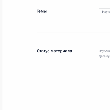
Темы
Наук
10 мая 2022 года, вторник
Встреча с Владимиром Мазуром
10 мая 2022 года, 20:20
Москва, Кремль
Статус материала
Опублик
Дата пу
Встреча с Романом Бусаргиным
10 мая 2022 года, 20:15
Москва, Кремль
Встреча с Павлом Малковым
10 мая 2022 года, 20:10
Москва, Кремль