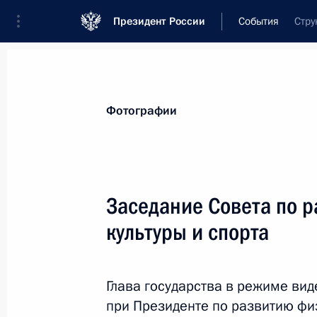
Президент России
События
Стру
Президент
Администрация
Государст
Новости
Стенограммы
Поездки
Те
Фотографии
Показа
Заседание Совета по 
культуры и спорта
Телефонный разговор с Президен
Макроном
3 мая 2022 года, 16:20
Глава государства в режиме ви
при Президенте по развитию фи