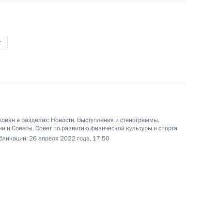
т
ом Индонезии Джоко Видодо
ован в разделах:
Новости
,
Выступления и стенограммы
,
ом Турции Реджепом Тайипом
ии и Советы
,
Совет по развитию физической культуры и спорта
бликации:
26 апреля 2022 года, 17:50
кого края Михаилом
3