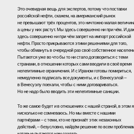
Это очевидная вещь для экспертов, потому что поставки
российской нефти, скажем, на американский рынок
не превышают трёх процентов, это ничтожно малая величин
а цены у них растут. Мы здесь совершенно ни при чём. И да
здесь совершенно ни при чём запрет на импорт российской
нефти. Просто прикрываются этими решениями для того,
чтобы обмануть в очередной раз своё собственное населени
Пытаются уже во что бы то ни стало договориться с теми
странами, в отношении которых сами вводили в своё время
нелегитимные ограничения. И с Ираном готовы помириться,
немедленно подписать все документы, и с Венесуэлой –
в Венесуэлу поехали, чтобы с ними договариваться.
Но не надо было вводить эти нелегитимные санкции.
То же самое будет и в отношениях с нашей страной, в этом я
нисколько не сомневаюсь. Но мы вместе с нашими
партнёрами – с теми, кто не признаёт этих незаконных
действий, – безусловно, найдём решение по всем проблема
которые пытаются нам создать.