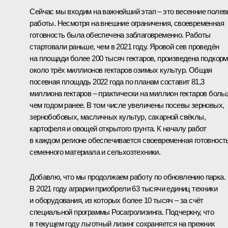
Сейчас мы входим на важнейший этап – это весенние поле
работы. Несмотря на внешние ограничения, своевременная
готовность была обеспечена заблаговременно. Работы
стартовали раньше, чем в 2021 году. Яровой сев проведён
на площади более 200 тысяч гектаров, произведена подкорм
около трёх миллионов гектаров озимых культур. Общая
посевная площадь 2022 года по планам составит 81,3
миллиона гектаров – практически на миллион гектаров боль
чем годом ранее. В том числе увеличены посевы зерновых,
зернобобовых, масличных культур, сахарной свёклы,
картофеля и овощей открытого грунта. К началу работ
в каждом регионе обеспечивается своевременная готовност
семенного материала и сельхозтехники.
Добавлю, что мы продолжаем работу по обновлению парка.
В 2021 году аграрии приобрели 63 тысячи единиц техники
и оборудования, из которых более 10 тысяч – за счёт
специальной программы Росагролизинга. Подчеркну, что
в текущем году льготный лизинг сохраняется на прежних