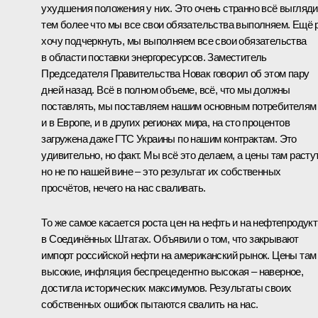
ухудшения положения у них. Это очень странно всё выгляди
тем более что мы все свои обязательства выполняем. Ещё 
хочу подчеркнуть, мы выполняем все свои обязательства
в области поставки энергоресурсов. Заместитель
Председателя Правительства
Новак
говорил об этом пару
дней назад. Всё в полном объеме, всё, что мы должны
поставлять, мы поставляем нашим основным потребителям
и в Европе, и в других регионах мира, на сто процентов
загружена даже ГТС Украины по нашим контрактам. Это
удивительно, но факт. Мы всё это делаем, а цены там растут
но не по нашей вине – это результат их собственных
просчётов, нечего на нас сваливать.
То же самое касается роста цен на нефть и на нефтепродук
в Соединённых Штатах. Объявили о том, что закрывают
импорт российской нефти на американский рынок. Цены там
высокие, инфляция беспрецедентно высокая – наверное,
достигла исторических максимумов. Результаты своих
собственных ошибок пытаются свалить на нас.