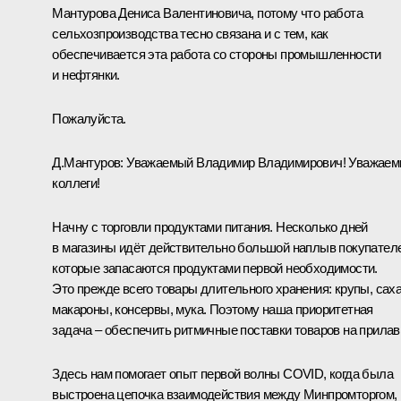
Мантурова Дениса Валентиновича, потому что работа
сельхозпроизводства тесно связана и с тем, как
обеспечивается эта работа со стороны промышленности
и нефтянки.
Пожалуйста.
Д.Мантуров
:
Уважаемый Владимир Владимирович! Уважае
коллеги!
Начну с торговли продуктами питания. Несколько дней
в магазины идёт действительно большой наплыв покупател
которые запасаются продуктами первой необходимости.
Это прежде всего товары длительного хранения: крупы, саха
макароны, консервы, мука. Поэтому наша приоритетная
задача – обеспечить ритмичные поставки товаров на прилав
Здесь нам помогает опыт первой волны COVID, когда была
выстроена цепочка взаимодействия между Минпромторгом,