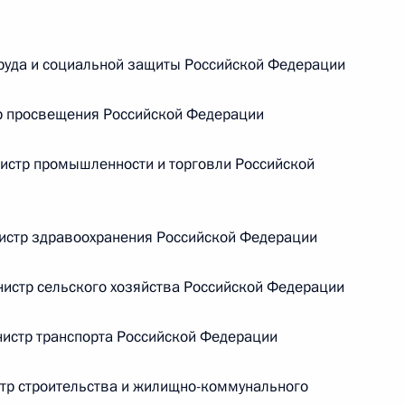
ической карте
руда и социальной защиты Российской Федерации
р просвещения Российской Федерации
стр промышленности и торговли Российской
ссии
стр здравоохранения Российской Федерации
стр сельского хозяйства Российской Федерации
Мария Львова-Белова
посетила Свердловскую
истр транспорта Российской Федерации
область
17 июля 2026 года, 18:00
р строительства и жилищно-коммунального