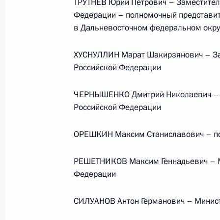
ТРУТНЕВ Юрий Петрович – Заместител
Федерации – полномочный представит
Телефонный разговор
в Дальневосточном федеральном окру
с Президентом ОАЭ Мухаммедом Б
Заидом Аль Нахайяном
ХУСНУЛЛИН Марат Шакирзянович – За
Российской Федерации
ЧЕРНЫШЕНКО Дмитрий Николаевич – З
7 августа 2026 года, 12:50
Российской Федерации
ОРЕШКИН Максим Станиславович – по
Обращение к участникам VIII
Российско-Киргизского
РЕШЕТНИКОВ Максим Геннадьевич – М
экономического форума и XII
Федерации
Российско-Киргизской
межрегиональной конференции
СИЛУАНОВ Антон Германович – Минис
6 августа 2026 года, 09:00