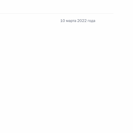
10 марта 2022 года
Российско-китайская встреча
8 июля 2026 года, 15:00
енте России
Конституция Российской