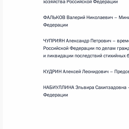
хозяйства Российской Федерации
ФАЛЬКОВ Валерий Николаевич – Минис
Федерации
ЧУПРИЯН Александр Петрович – врем
Российской Федерации по делам граж
и ликвидации последствий стихийных 
КУДРИН Алексей Леонидович – Предсе
В России во исполнение поручения
НАБИУЛЛИНА Эльвира Сахипзадовна –
Президента появится единый
Федерации
научно-методический центр
по продвижению русского языка
за рубежом
14 июля 2026 года, 16:00