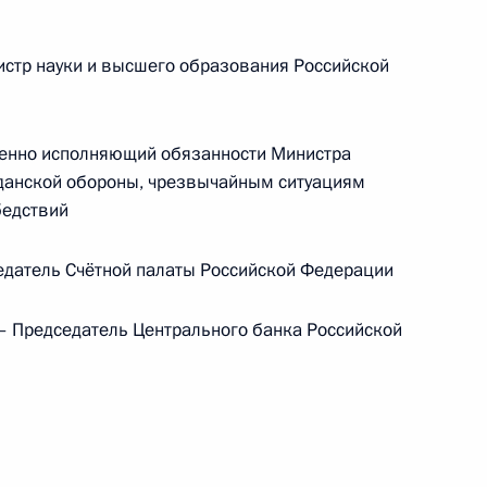
тр науки и высшего образования Российской
енно исполняющий обязанности Министра
данской обороны, чрезвычайным ситуациям
бедствий
датель Счётной палаты Российской Федерации
Заседание межведомственной
 Председатель Центрального банка Российской
рабочей группы по повышению
эффективности сохранения объектов
культурного наследия, находящихся
в неудовлетворительном состоянии
14 июля 2026 года, 15:00