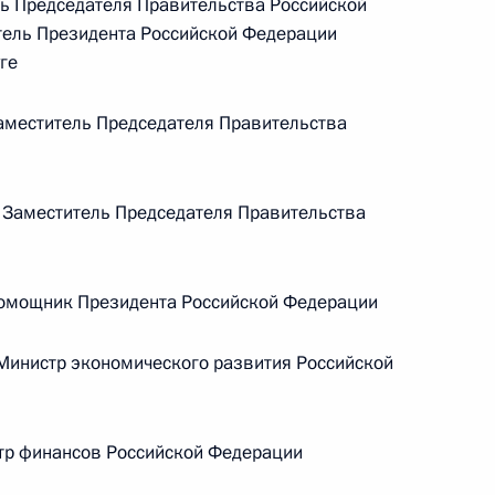
ь Председателя Правительства Российской
ель Президента Российской Федерации
Телефонный разговор с командиром
ге
ен
76-й гвардейской десантно-
штурмовой дивизии ВДВ гвардии
меститель Председателя Правительства
полковником Абдулазизом
Шихабидовым
аместитель Председателя Правительства
6 августа 2026 года, 20:50
мощник Президента Российской Федерации
Встреча с председателем Союза
театральных деятелей России
инистр экономического развития Российской
Владимиром Машковым
тр финансов Российской Федерации
5 августа 2026 года, 19:00