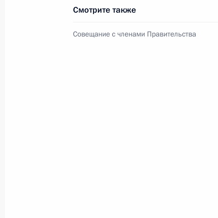
Смотрите также
Совещание с членами Правительства
Семинар-совещание по развитию
экосистем цифровой экономики
и цифровых платформ
9 июля 2026 года, 17:00
Комиссии и советы
при Презид
Меры Правительства