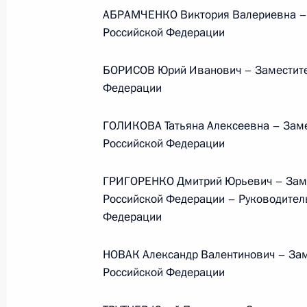
Президента в ДФО Юрием
АБРАМЧЕНКО Виктория Валериевна – 
Трутневым
Российской Федерации
6 августа 2026 года, 13:45
БОРИСОВ Юрий Иванович – Заместите
Федерации
ГОЛИКОВА Татьяна Алексеевна – Заме
Российской Федерации
ГРИГОРЕНКО Дмитрий Юрьевич – Заме
Российской Федерации – Руководител
Федерации
НОВАК Александр Валентинович – Зам
Российской Федерации
Президент России