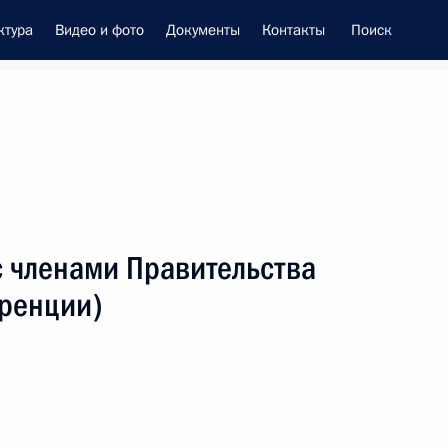
ктура
Видео и фото
Документы
Контакты
Поиск
енно-Морского Флота
с членами Правительства
 Совета Безопасности
ренции)