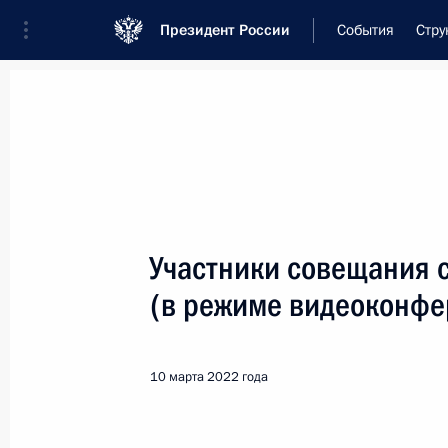
Президент России
События
Стру
Встреча с военнослужащими Во
26 июля 2026 года
Участники совещания 
Совещание с членами
(в режиме видеоконфе
1 день
назад
10 марта 2022 года