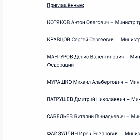
Приглашённые:
События и поездки на географ
КОТЯКОВ Антон Олегович – Министр т
КРАВЦОВ Сергей Сергеевич – Минист
МАНТУРОВ Денис Валентинович – Мини
Федерации
Администрация Президента Ро
МУРАШКО Михаил Альбертович – Мини
ПАТРУШЕВ Дмитрий Николаевич – Мини
Руслан Эдельгериев посетил
Азербайджан
САВЕЛЬЕВ Виталий Геннадьевич – Мин
23 июля 2026 года, 19:00
ФАЙЗУЛЛИН Ирек Энварович – Минист