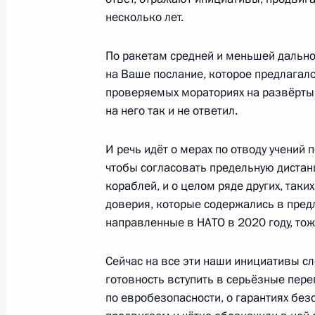
Токаевым
несколько лет.
8 февраля 2022 года, 15:10
По ракетам средней и меньшей дально
на Ваше послание, которое предлагал
Пресс-конференция по итогам рос
проверяемых мораториях на развёртыв
переговоров
на него так и не ответил.
8 февраля 2022 года, 01:05
Москва, Кремль
И речь идёт о мерах по отводу учений 
чтобы согласовать предельную диста
кораблей, и о целом ряде других, таки
7 февраля 2022 года, понедельник
доверия, которые содержались в пред
направленные в НАТО в 2020 году, то
Переговоры с Президентом Франц
7 февраля 2022 года, 23:40
Москва, Кремль
Сейчас на все эти наши инициативы сл
готовность вступить в серьёзные пере
по евробезопасности, о гарантиях без