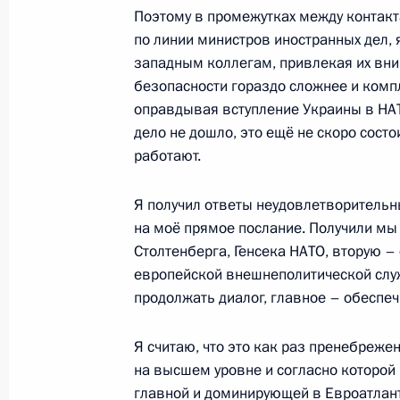
11 февраля 2022 года, пятница
Поэтому в промежутках между контакта
по линии министров иностранных дел,
Совещание с постоянными членами
западным коллегам, привлекая их вним
11 февраля 2022 года, 14:30
Московская об
безопасности гораздо сложнее и комп
оправдывая вступление Украины в НАТО
дело не дошло, это ещё не скоро состо
работают.
10 февраля 2022 года, четверг
Заявления для прессы по итогам ро
Я получил ответы неудовлетворительны
переговоров
на моё прямое послание. Получили мы
Столтенберга, Генсека НАТО, вторую –
10 февраля 2022 года, 18:15
Москва, Крем
европейской внешнеполитической служ
продолжать диалог, главное – обеспе
Встреча с Президентом Казахстан
Я считаю, что это как раз пренебреже
на высшем уровне и согласно которой 
10 февраля 2022 года, 17:45
Москва, Крем
главной и доминирующей в Евроатлан