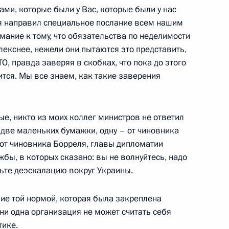
ми, которые были у Вас, которые были у нас
 я направил специальное послание всем нашим
 Совета Безопасности
1
ание к тому, что обязательства по неделимости
ласть, Ново-Огарёво
лекснее, нежели они пытаются это представить,
, правда заверяя в скобках, что пока до этого
ится. Мы все знаем, как такие заверения
ссийско-казахстанских
е, никто из моих коллег министров не ответил
6
19м
 две маленьких бумажки, одну – от чиновника
 от чиновника Борреля, главы дипломатии
ль
бы, в которых сказано: вы не волнуйтесь, надо
чьте деэскалацию вокруг Украины.
а Касым-Жомартом Токаевым
3
ние той нормой, которая была закреплена
ни одна организация не может считать себя
ль
тике.