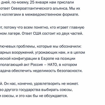
 дней, по-моему, 25 января нам прислали
 ответ Североатлантического альянса. Мы их
и коллегами в межведомственном формате.
к
, потому что всем понятно, кто играет главную
геем Шойгу
2
ом лагере. Ответ США состоит из двух частей.
ль
 ключевых проблемы, которые мы обозначили:
арных вооружений, угрожающих нам, и в целом
еской конфигурации в Европе на позиции
геем Лавровым
3
ополагающий акт Россия – НАТО, в котором
ль
адача обеспечить неделимость безопасности.
. Он нас, конечно, удовлетворить не может.
во другого государства выбирать союзы,
 союзы, и это как бы не обсуждается.
оссии Юрия Ушакова