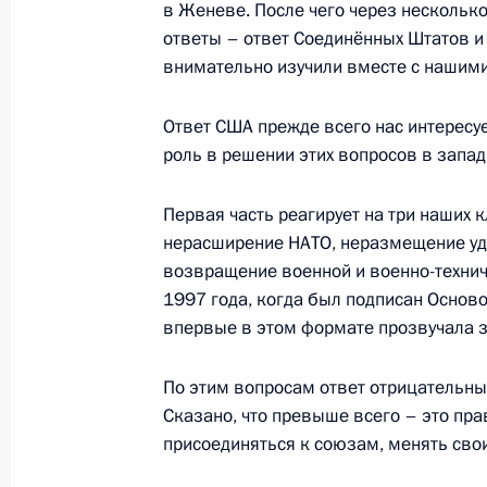
в Женеве. После чего через несколько
ответы – ответ Соединённых Штатов и
внимательно изучили вместе с нашим
14 февраля 2022 года, понедельни
Ответ США прежде всего нас интересует
Встреча с Министром обороны Сер
роль в решении этих вопросов в западн
14 февраля 2022 года, 16:00
Москва, Крем
Первая часть реагирует на три наших
нерасширение НАТО, неразмещение уд
возвращение военной и военно-технич
Встреча с главой МИД России Сер
1997 года, когда был подписан Основ
14 февраля 2022 года, 15:30
Москва, Крем
впервые в этом формате прозвучала з
По этим вопросам ответ отрицательный
12 февраля 2022 года, суббота
Сказано, что превыше всего – это пра
присоединяться к союзам, менять свои
Брифинг помощника Президента Р