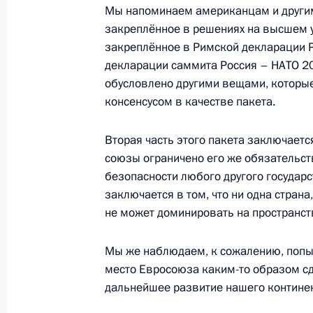
по итогам телефонного разговора
Мы напоминаем американцам и другим
Байдена
закреплённое в решениях на высшем у
закреплённое в Римской декларации Р
12 февраля 2022 года, 22:00
декларации саммита Россия – НАТО 20
обусловлено другими вещами, которы
консенсусом в качестве пакета.
Телефонный разговор с Президент
Лукашенко
Вторая часть этого пакета заключаетс
12 февраля 2022 года, 18:45
союзы ограничено его же обязательст
безопасности любого другого государс
заключается в том, что ни одна страна
не может доминировать на пространст
Телефонный разговор с Президен
Макроном
Мы же наблюдаем, к сожалению, попыт
12 февраля 2022 года, 18:35
место Евросоюза каким-то образом сд
дальнейшее развитие нашего континен