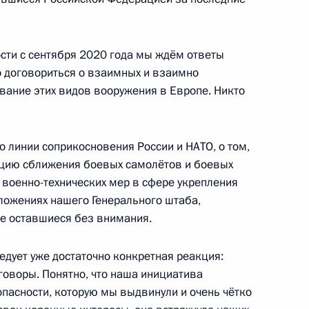
сти с сентября 2020 года мы ждём ответы
о договориться о взаимных и взаимно
сийско-французских
ание этих видов вооружения в Европе. Никто
:
1
по линии соприкосновения России и НАТО, о том,
нцию сближения боевых самолётов и боевых
х военно-технических мер в сфере укрепления
ложениях нашего Генерального штаба,
же оставшиеся без внимания.
ии Эммануэлем Макроном
4
едует уже достаточно конкретная реакция:
говоры. Понятно, что наша инициатива
опасности, которую мы выдвинули и очень чётко