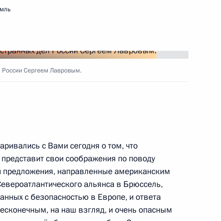
емль
оссийско-бразильских
5
14м
ль
л России Сергеем Лавровым.
лии Жаиром Болсонаро
7
ль
аривались с Вами сегодня о том, что
 представит свои соображения по поводу
реговоры Владимира Путина
ши предложения, направленные американским
ндром Лукашенко
Североатлантического альянса в Брюссель,
анных с безопасностью в Европе, и ответа
бесконечным, на наш взгляд, и очень опасным