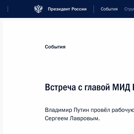
Президент России
События
Стру
Президент
Администрация
Государст
Новости
Стенограммы
Поездки
Те
События
Показа
Встреча с главой МИД
16 февраля 2022 года, среда
Владимир Путин провёл рабочую
Расширенное заседание коллегии
Сергеем Лавровым.
16 февраля 2022 года, 18:50
Москва, Крем