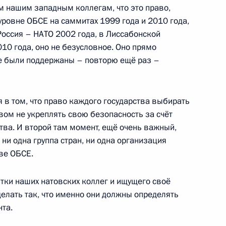
 Владимира Путина и Джозефа
 нашим западным коллегам, что это право,
ровне ОБСЕ на саммитах 1999 года и 2010 года,
оссия – НАТО 2002 года, в Лиссабонской
10 года, оно не безусловное. Оно прямо
е были поддержаны – повторю ещё раз –
ом Белоруссии Александром
я в том, что право каждого государства выбирать
вом не укреплять свою безопасность за счёт
тва. И второй там момент, ещё очень важный,
, ни одна группа стран, ни одна организация
ве ОБСЕ.
том Франции Эммануэлем
ки наших натовских коллег и ищущего своё
елать так, что именно они должны определять
та.