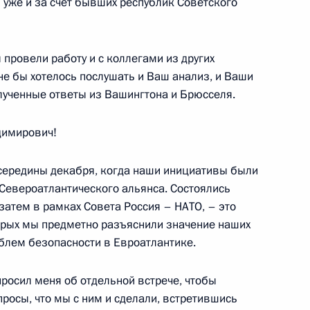
 уже и за счёт бывших республик Советского
ийско-германских
3
48м
 провели работу и с коллегами из других
не бы хотелось послушать и Ваш анализ, и Ваши
лученные ответы из Вашингтона и Брюсселя.
ль
имирович!
ером Германии Олафом
3
середины декабря, когда наши инициативы были
Североатлантического альянса. Состоялись
ль
затем в рамках Совета Россия – НАТО, – это
торых мы предметно разъяснили значение наших
блем безопасности в Евроатлантике.
Владимира Путина
росил меня об отдельной встрече, чтобы
Болсонаро
росы, что мы с ним и сделали, встретившись