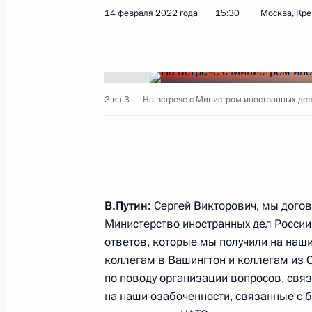
14 февраля 2022 года
15:30
Москва, Кр
Заявления для прессы по итогам р
переговоров
16 февраля 2022 года, 17:10
Москва, Крем
3 из 3
На встрече с Министром иностранных де
Переговоры с Президентом Брази
16 февраля 2022 года, 16:50
Москва, Крем
В.Путин:
Сергей Викторович, мы догов
Министерство иностранных дел России
18 февраля в Москве состоятся пе
ответов, которые мы получили на на
с Президентом Белоруссии Алекса
коллегам в Вашингтон и коллегам из 
16 февраля 2022 года, 16:00
по поводу организации вопросов, связ
на наши озабоченности, связанные с 