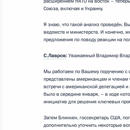
расширением НАТО на восток – теперь
Союза, включая и Украину.
15 февраля 2022 года, вторник
Пресс-конференция по итогам росс
Я знаю, что такой анализ проведён, Вы
переговоров
ведомств и министерств. И конечно, м
предложения по поводу реакции на по
15 февраля 2022 года, 17:50
Москва, Крем
С.Лавров
:
Уважаемый Владимир Влад
Переговоры с Федеральным канцл
Мы работаем по Вашему поручению с 
Шольцем
представлены американцам и членам 
15 февраля 2022 года, 17:00
Москва, Крем
встречи с американской делегацией и 
было в середине января, – в ходе ко
инициатив для решения ключевых про
16 февраля состоятся переговоры 
Затем Блинкен, госсекретарь США, поп
с Президентом Бразилии Жаиром 
дополнительно уточнить некоторые воп
15 февраля 2022 года, 12:00