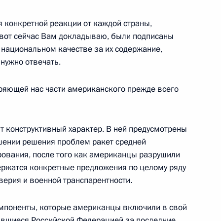
 конкретной реакции от каждой страны,
я вот сейчас Вам докладываю, были подписаны
 национальном качестве за их содержание,
сдикции и арбитражных судов
2
 нужно отвечать.
асть, Ново-Огарёво
оряющей нас части американского прежде всего
ит конструктивный характер. В ней предусмотрены
зованию
:
5
шении решения проблем ракет средней
асть, Ново-Огарёво
ования, после того как американцы разрушили
ержатся конкретные предложения по целому ряду
верия и военной транспарентности.
реговоры Владимира Путина
компоненты, которые американцы включили в свой
тан Касым-Жомартом
авшиеся Российской Федерацией за последние