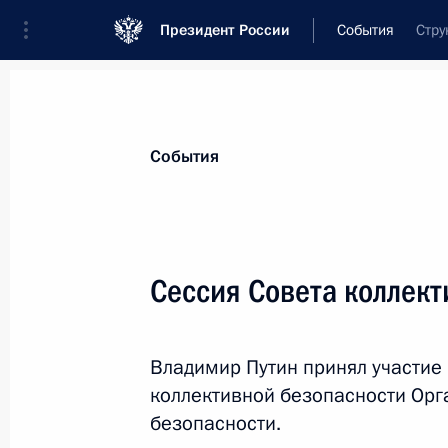
Президент России
События
Стру
Президент
Администрация
Государст
Новости
Стенограммы
Поездки
Те
События
Показа
Сессия Совета коллек
Совещание с членами Правительст
Владимир Путин принял участие
12 января 2022 года, 12:20
Москва, Кремль
коллективной безопасности Орг
безопасности.