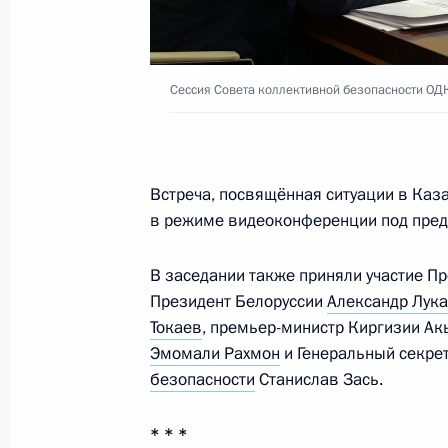
10 января 2022 года, понедельник
Телефонный разговор с Президент
Рахмоном
Сессия Совета коллективной безопасности ОД
10 января 2022 года, 13:20
Встреча, посвящённая ситуации в Каз
Сессия Совета коллективной безо
в режиме видеоконференции под пред
10 января 2022 года, 11:45
Московская обл
В заседании также приняли участие 
Президент Белоруссии
Александр Лук
Токаев
, премьер-министр Киргизии А
9 января 2022 года, воскресенье
Эмомали Рахмон
и Генеральный секре
10 января Владимир Путин примет 
безопасности
Станислав Зась.
сессии Совета коллективной безоп
* * *
9 января 2022 года, 13:00