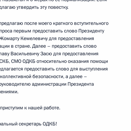
нных разговоров с главами
лагаю утвердить эту повестку.
 предлагаю после моего краткого вступительного
проса первым предоставить слово Президенту
-Жомарту Кемелевичу для предоставления
ии в стране. Далее – предоставить слово
овым
5
лаву Васильевичу Засю для предоставления
СКБ, СМО ОДКБ относительно оказания помощи
ть, Ново-Огарёво
едлагается предоставить слово для выступления
коллективной безопасности, а далее –
руководителю администрации Президента
нениями.
ллективной безопасности
 приступим к нашей работе.
ики Армения Н.Пашиняна
ральный секретарь ОДКБ!