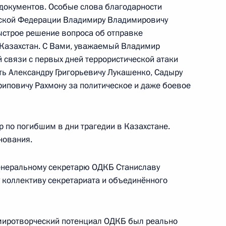
документов. Особые слова благодарности
йской Федерации Владимиру Владимировичу
ыстрое решение вопроса об отправке
 Казахстан. С Вами, уважаемый Владимир
 связи с первых дней террористической атаки
ть Александру Григорьевичу Лукашенко, Садыру
м России
1
12м
иповичу Рахмону за политическое и даже боевое
ь
 по погибшим в дни трагедии в Казахстане.
нования.
том США Джозефом Байденом
Генеральному секретарю ОДКБ Станиславу
 коллективу секретариата и объединённого
 миротворческий потенциал ОДКБ был реально