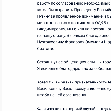
работу по согласованию необходимых 
2 января 2022 года, 15:50
хотел бы выразить Президенту Росси
Путину за проявленное понимание и б
миротворческого контингента ОДКБ в
31 декабря 2021 года, пятница
Владимирович, мы были на постоянной
на нашу страну. Выражаю благодарнос
Новогоднее обращение к граждана
Нургожоевичу Жапарову, Эмомали Шар
братство.
31 декабря 2021 года, 23:55
Москва, Кремл
Сегодня у нас общенациональный траур
Я искренне благодарю вас за соболез
Телефонный разговор с Президен
31 декабря 2021 года, 02:20
Хотел бы выразить признательность 
Васильевичу Засю, всему сплочённому
штаба нашей организации.
30 декабря 2021 года, четверг
Фактически это первый случай, когда