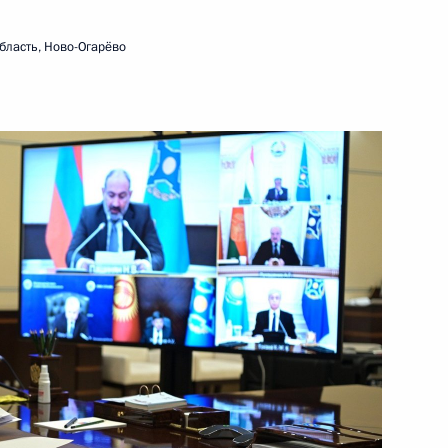
министром Армении Николом
бласть, Ново-Огарёво
тника прокуратуры
 Совета Безопасности
1
асть, Ново-Огарёво