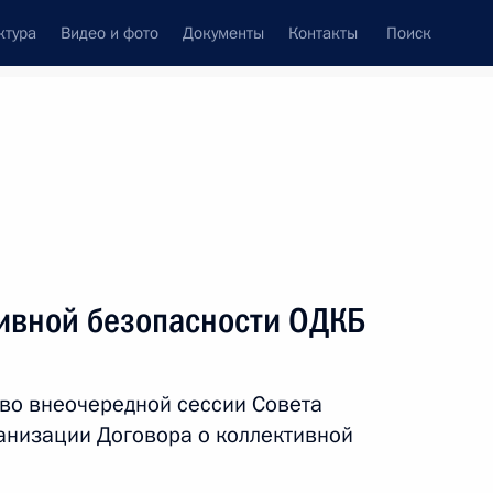
ктура
Видео и фото
Документы
Контакты
Поиск
венный Совет
Совет Безопасности
Комиссии и советы
леграммы
Сведения о Президенте
январь, 2022
ть следующие материалы
тивной безопасности ОДКБ
ва
3
54м
 во внеочередной сессии Совета
анизации Договора о коллективной