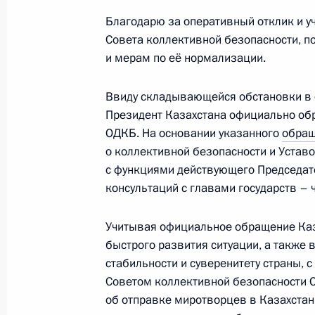
Благодарю за оперативный отклик и у
5 января 2022 года, среда
Совета коллективной безопасности, п
и мерам по её нормализации.
Встреча с генеральным конструкто
Антей» Павлом Созиновым
Ввиду складывающейся обстановки в 
5 января 2022 года, 13:40
Московская облас
Президент Казахстана официально обр
ОДКБ. На основании указанного
обра
о коллективной безопасности и Уставо
с функциями действующего Председат
4 января 2022 года, вторник
консультаций с главами государств –
Встреча с генеральным директором
ракетное вооружение» Борисом О
Учитывая официальное обращение Каз
быстрого развития ситуации, а также 
4 января 2022 года, 14:00
Московская облас
стабильности и суверенитету страны, 
Советом коллективной безопасности 
об отправке миротворцев в Казахстан
3 января 2022 года, понедельник