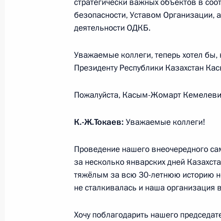
стратегически важных объектов в соо
безопасности, Уставом Организации, 
Совместное заявление лидеров пят
деятельности ОДКБ.
ядерным оружием, о предотвращен
и недопущении гонки вооружений
Уважаемые коллеги, теперь хотел бы, 
3 января 2022 года, 16:00
Президенту Республики Казахстан Ка
Пожалуйста, Касым-Жомарт Кемелеви
Телефонный разговор с Президент
Рахмоном
К.-Ж.Токаев:
Уважаемые коллеги!
3 января 2022 года, 15:15
Проведение нашего внеочередного са
за несколько январских дней Казахст
тяжёлым за всю 30-летнюю историю не
2 января 2022 года, воскресенье
не сталкивалась и наша организация 
Телефонный разговор с Президент
Хочу поблагодарить нашего председа
Эрдоганом