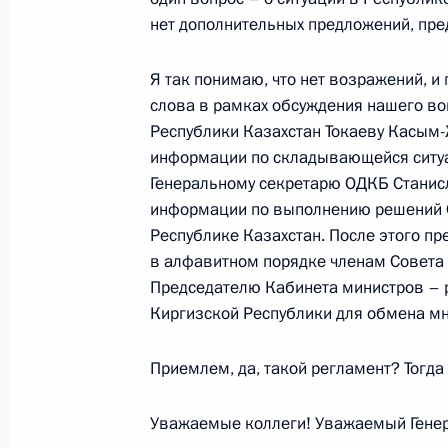
Владимир Путин провёл ряд телефо
нет дополнительных предложений, пред
стран – членов ОДКБ
Я так понимаю, что нет возражений, и
7 января 2022 года, 15:50
слова в рамках обсуждения нашего во
Республики Казахстан Токаеву Касым
информации по складывающейся ситуац
Поздравление с Рождеством Христ
Генеральному секретарю ОДКБ Станис
информации по выполнению решений 
7 января 2022 года, 09:00
Московская облас
Республике Казахстан. После этого пр
в алфавитном порядке членам Совета 
Председателю Кабинета министров – 
6 января 2022 года, четверг
Киргизской Республики для обмена м
Заявление Председателя Совета ко
Приемлем, да, такой регламент? Тогда
ОДКБ – Премьер-министра Республ
6 января 2022 года, 01:20
Уважаемые коллеги! Уважаемый Гене