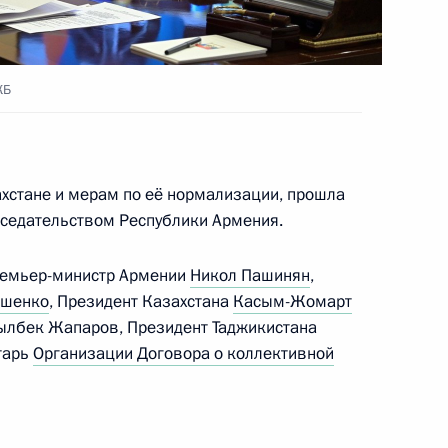
ом Таджикистана Эмомали
КБ
ахстане и мерам по её нормализации, прошла
пасности ОДКБ
:
5
седательством Республики Армения.
асть, Ново-Огарёво
Премьер-министр Армении
Никол Пашинян
,
ашенко
, Президент Казахстана
Касым-Жомарт
кылбек Жапаров, Президент Таджикистана
тарь
Организации Договора о коллективной
участие во внеочередной
асности ОДКБ