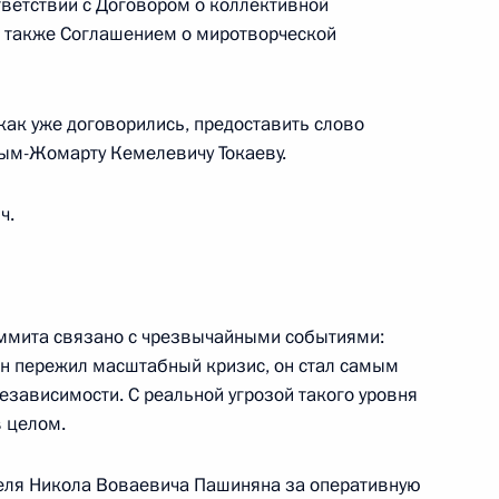
тветствии с Договором о коллективной
а также Соглашением о миротворческой
и государств, обладающих
ии ядерной войны
как уже договорились, предоставить слово
сым-Жомарту Кемелевичу Токаеву.
ч.
ом Таджикистана Эмомали
ммита связано с чрезвычайными событиями:
ан пережил масштабный кризис, он стал самым
зависимости. С реальной угрозой такого уровня
в целом.
ом Турции Реджепом Тайипом
теля Никола Воваевича Пашиняна за оперативную