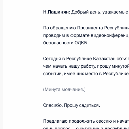
Н.Пашинян:
Добрый день, уважаемые 
8 января 2022 года, суббота
По обращению Президента Республики
Телефонные разговоры с Президен
проводим в формате видеоконференци
Лукашенко и Премьер-министром 
безопасности ОДКБ.
8 января 2022 года, 13:40
Сегодня в Республике Казахстан объя
чем начать нашу работу, прошу минуто
событий, имевших место в Республике
Телефонный разговор с Президент
Жомартом Токаевым
(Минута молчания.)
8 января 2022 года, 12:15
Спасибо. Прошу садиться.
Предлагаю продолжить сессию и начать
7 января 2022 года, пятница
один вопрос – о ситуации в Республик