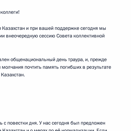
коллеги!
 Казахстан и при вашей поддержке сегодня мы
том Белоруссии Александром
и внеочередную сессию Совета коллективной
Армении Николом Пашиняном
влен общенациональный день траура, и, прежде
й молчания почтить память погибших в результате
 Казахстан.
ом Казахстана Касым-
 с повестки дня. У нас сегодня был предложен
е Казахстан и о мерах по её нормализации. Если