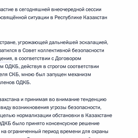
частие в сегодняшней внеочередной сессии
освящённой ситуации в Республике Казахстан
ром концерна ВКО «Алмаз-
2
стране, угрожающей дальнейшей эскалацией,
ть, Ново-Огарёво
атился в Совет коллективной безопасности
щения
, в соответствии с Договором
м ОДКБ, действуя в строгом соответствии
еля СКБ, мною был запущен механизм
 членов ОДКБ.
 корпорации «Тактическое
3
бносовым
ахстана и принимая во внимание тенденцию
ввиду возникновения угрозы безопасности,
ть, Ново-Огарёво
с целью нормализации обстановки в Казахстане
ОДКБ было принято консенсусное решение
 на ограниченный период времени для охраны