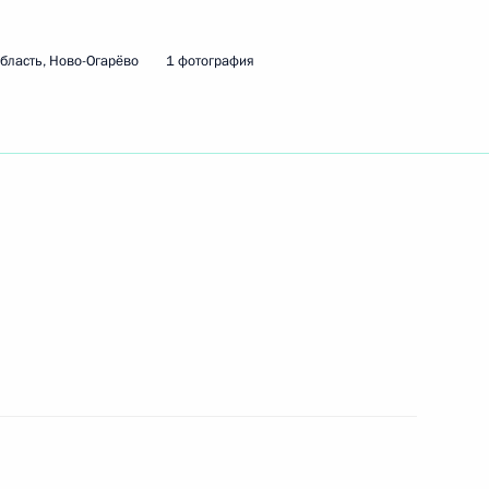
имира Путина с Президентом
евым
бласть, Ново-Огарёво
1 фотография
я XI чемпионата мира FIFA
1
3м
том Франции Эммануэлем