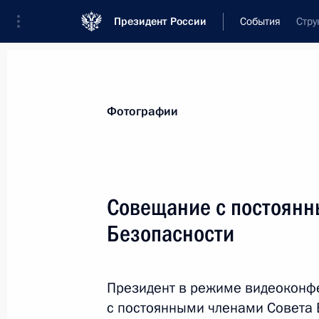
Президент России
События
Стру
Президент
Администрация
Государст
Новости
Стенограммы
Поездки
Те
Фотографии
Показа
Совещание с постоянн
Безопасности
Встреча с Федеральным канцлером
20 августа 2021 года, 17:10
Москва, Кремль
Президент в режиме видеоконф
с постоянными членами Совета 