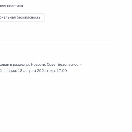
няя политика
инистром Италии Марио
ональная безопасность
Сергеем Меликовым
4
ован в разделах:
Новости
,
Совет Безопасности
бликации:
13 августа 2021 года, 17:00
асть, Ново-Огарёво
ом Таджикистана Эмомали