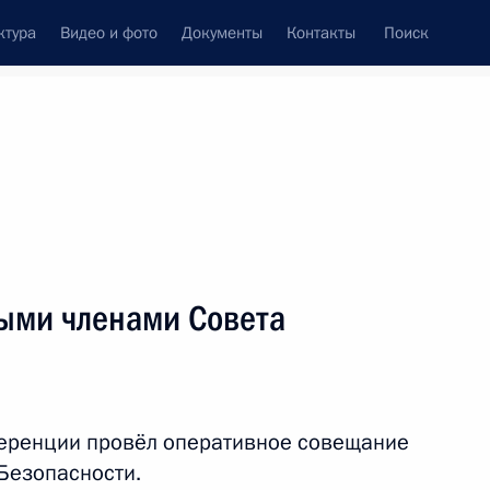
ктура
Видео и фото
Документы
Контакты
Поиск
венный Совет
Совет Безопасности
Комиссии и советы
леграммы
Сведения о Президенте
август, 2021
ть следующие материалы
ыми членами Совета
 Германии Ангелой Меркель
4
еренции провёл оперативное совещание
Безопасности.