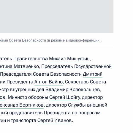
ы развития кадрового
4
36м
ния РАНХиГС
нами Совета Безопасности (в режиме видеоконференции).
датель Правительства
Михаил Мишустин
,
нтина Матвиенко
, Председатель Государственной
 Председателя Совета Безопасности
Дмитрий
 Ги Пармеленом
ции Президента
Антон Вайно
, Секретарь Совета
5
истр внутренних дел
Владимир Колокольцев
,
ров
, Министр обороны
Сергей Шойгу
, директор
ександр Бортников
, директор Службы внешней
ьный представитель Президента по вопросам
сийско-американских
2
54м
гии и транспорта
Сергей Иванов
.