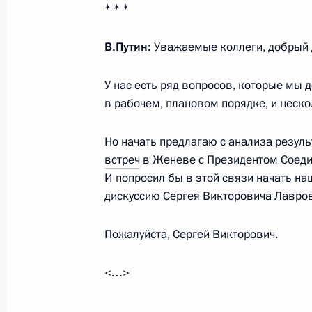
* * *
16 июня 2021 года, 19:40
Женева
В.Путин:
Уважаемые коллеги, добрый 
Российско-американские перегово
У нас есть ряд вопросов, которые мы 
16 июня 2021 года, 18:30
Женева
в рабочем, плановом порядке, и неско
Но начать предлагаю с анализа резул
Владимир Путин прибыл в Швейца
встреч
в Женеве с Президентом Соеди
И попросил бы в этой связи начать н
16 июня 2021 года, 13:30
Женева
дискуссию Сергея Викторовича Лавров
Пожалуйста, Сергей Викторович.
15 июня 2021 года, вторник
<…>
Встреча с Министром просвещения
15 июня 2021 года, 13:30
Москва, Кремль