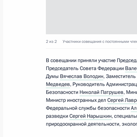
Встреча с выпускниками программ
резерва Высшей школы госуправле
2 из 2
Участники совещания с постоянными чле
17 июня 2021 года, 15:25
Москва, Кремль
В совещании приняли участие Предсе
Председатель Совета Федерации
Вале
16 июня 2021 года, среда
Думы
Вячеслав Володин
, Заместитель
Встреча с Президентом Швейцарии
Медведев
, Руководитель Администра
Безопасности
Николай Патрушев
, Мин
16 июня 2021 года, 20:00
Женева
Министр иностранных дел
Сергей Лав
Федеральной службы безопасности
Ал
разведки
Сергей Нарышкин
, специал
Пресс-конференция по итогам рос
природоохранной деятельности, эколо
переговоров