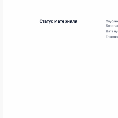
Интервью телеканалу «Россия»
14 июня 2021 года, 09:00
Московская облас
Статус материала
Опублик
Безопа
Дата пу
12 июня 2021 года, суббота
Текстов
Посещение Третьяковской галереи
12 июня 2021 года, 16:40
Москва
Общение с лауреатами Государстве
Российской Федерации
12 июня 2021 года, 14:30
Москва, Кремль