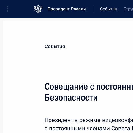
Президент России
События
Стру
Президент
Администрация
Государст
Новости
Стенограммы
Поездки
Те
События
Показа
Совещание с постоянн
Безопасности
18 июня 2021 года, пятница
Поздравление Антониу Гутеррешу п
на пост Генерального секретаря О
Президент в режиме видеоконф
с постоянными членами Совета 
18 июня 2021 года, 16:30