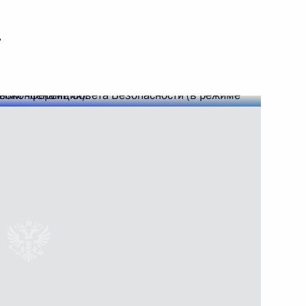
ь
 Совета Безопасности
2
тов Государственной Думы
ра Хабаровского края
3