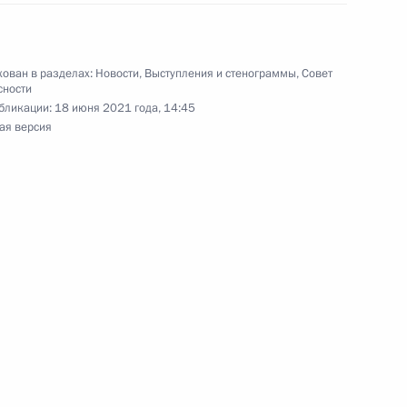
1
5м
ть
ован в разделах:
Новости
,
Выступления и стенограммы
,
Совет
сности
бликации:
18 июня 2021 года, 14:45
ая версия
9
нных премий и Героями Труда
3
9м