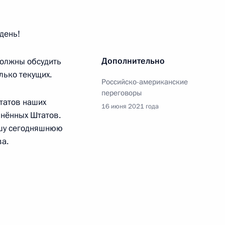
день!
ры
16
1м
Дополнительно
должны обсудить
лько текущих.
Российско-американские
переговоры
ьтатов наших
16 июня 2021 года
рию
нённых Штатов.
2
ашу сегодняшнюю
а.
 Сергеем Кравцовым
3