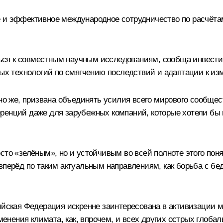
е и эффективное международное сотрудничество по расчёта
ся к совместным научным исследованиям, сообща инвестир
ных технологий по смягчению последствий и адаптации к из
чно же, призвана объединять усилия всего мирового сообще
ренций даже для зарубежных компаний, которые хотели бы и
сто «зелёным», но и устойчивым во всей полноте этого пон
 вперёд по таким актуальным направлениям, как борьба с б
ийская Федерация искренне заинтересована в активизации 
нения климата, как, впрочем, и всех других острых глоба