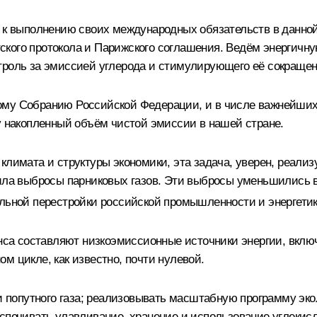
т к выполнению своих международных обязательств в данной
ского протокола и Парижского соглашения. Ведём энергичн
троль за эмиссией углерода и стимулирующего её сокращен
ому Собранию Российской Федерации, и в числе важнейших 
у накопленный объём чистой эмиссии в нашей стране.
климата и структуры экономики, эта задача, уверен, реализ
ила выбросы парниковых газов. Эти выбросы уменьшились в
льной перестройки российской промышленности и энергетик
ланса составляют низкоэмиссионные источники энергии, вкл
м цикле, как известно, почти нулевой.
попутного газа; реализовывать масштабную программу эк
спечивать улавливание, хранение и использование углекисло