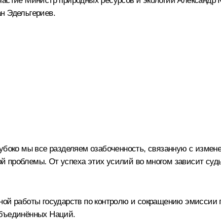
частие Министр природных ресурсов и экологии
Александр 
н Эдельгериев
.
лубоко мы все разделяем озабоченность, связанную с измен
 проблемы. От успеха этих усилий во многом зависит судь
ной работы государств по контролю и сокращению эмиссии 
Объединённых Наций.