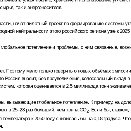
сырья, так и энергоносителя.
области, начат пилотный проект по формированию системы у
одной нейтральности этого российского региона уже к 2025 
я глобальное потепление и проблемы, с ним связанные, возн
лет. Поэтому мало только говорить о новых объёмах эмисси
что Россия вносит, без преувеличения, колоссальный вклад 
стем, которая оценивается в 2,5 миллиарда тонн эквивалент
ры, вызывающие глобальное потепление. К примеру, на дол
ект в 25–28 раз больший, чем тонна СО
. Если бы, скажем,
2
я температура к 2050 году снизилась бы на 0,18 градуса. Чт
я.