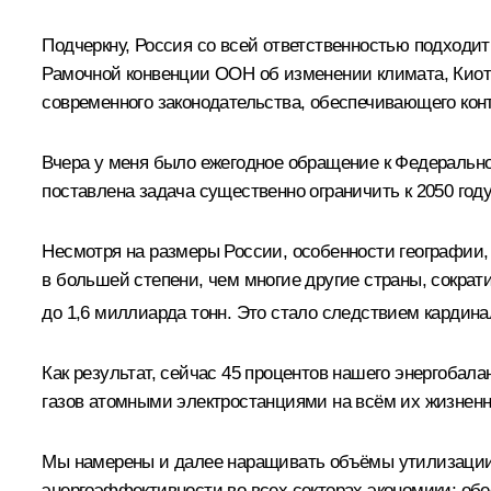
Подчеркну, Россия со всей ответственностью подходи
Рамочной конвенции ООН об изменении климата, Киот
современного законодательства, обеспечивающего кон
Вчера у меня было ежегодное обращение к Федеральн
поставлена задача существенно ограничить к 2050 год
Несмотря на размеры России, особенности географии, 
в большей степени, чем многие другие страны, сократ
до 1,6 миллиарда тонн. Это стало следствием кардина
Как результат, сейчас 45 процентов нашего энергоба
газов атомными электростанциями на всём их жизненно
Мы намерены и далее наращивать объёмы утилизации 
энергоэффективности во всех секторах экономики; обе