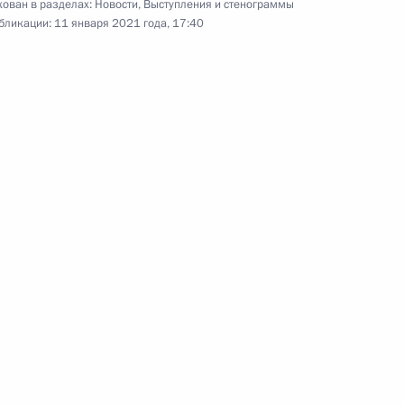
ован в разделах:
Новости
,
Выступления и стенограммы
бликации:
11 января 2021 года, 17:40
 Сергеем Кравцовым
4
тника прокуратуры
4м
мении Николом Пашиняном
2