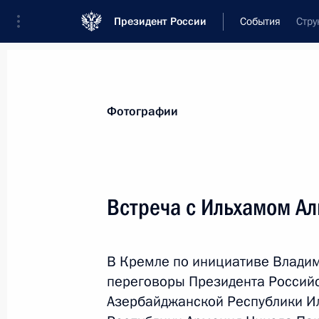
Президент России
События
Стру
Президент
Администрация
Государст
Новости
Стенограммы
Поездки
Те
Фотографии
Показа
Встреча с Ильхамом А
Владимир Путин принял участие в 
В Кремле по инициативе Владим
19 января 2021 года, 11:00
Московская обл
переговоры Президента Россий
Азербайджанской Республики И