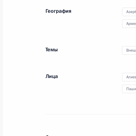
География
Азер
14 января 2021 года, четверг
Арме
Рабочая встреча с главой Удмурти
14 января 2021 года, 13:40
Московская обл
Темы
Внеш
13 января 2021 года, среда
Лица
Алие
Совещание с членами Правительст
Паши
13 января 2021 года, 16:00
Московская обл
Телефонный разговор с Президент
Эрдоганом