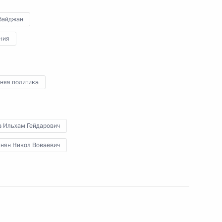
байджан
ния
и Александром Бречаловым
3
асть, Ново-Огарёво
няя политика
в Ильхам Гейдарович
ва
:
3
нян Никол Воваевич
асть, Ново-Огарёво
ом Турции Реджепом Тайипом