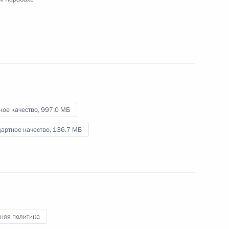
и успех»
13 ноября 2020 года
Видео, 29 мин.
кое качество,
997.0 МБ
артное качество,
136.7 МБ
няя политика
ю гуманитарных вопросов