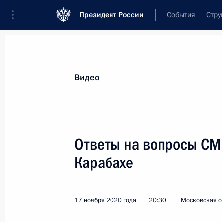
Президент России
События
Стру
Видеозаписи
Фотографии
Аудиозапи
Все материалы
Выступления
Совещан
Видео
Показа
Ответы на вопросы СМ
Карабахе
Ответы на вопросы СМИ
по ситуации в Нагорном
17 ноября 2020 года
20:30
Московская о
Карабахе