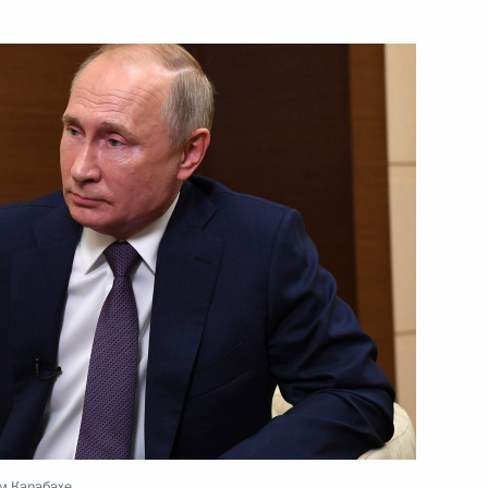
17 ноября 2020 года
Видео, 2 ч.
Заседание попечительского
совета фонда «Талант
ом Карабахе