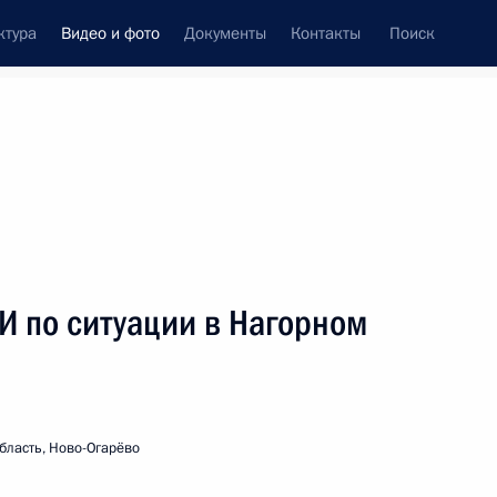
ктура
Видео и фото
Документы
Контакты
Поиск
си
ия, встречи
Встречи со СМИ
ноябрь, 2020
ть следующие материалы
И по ситуации в Нагорном
Саммит БРИКС
бласть, Ново-Огарёво