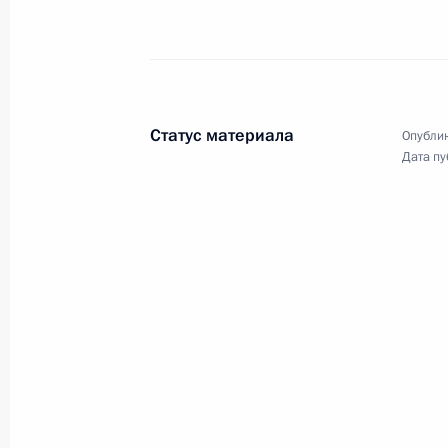
в районе Нагорного К
13 ноября 2020 года
Московская облас
Статус материала
Опублик
Дата пу