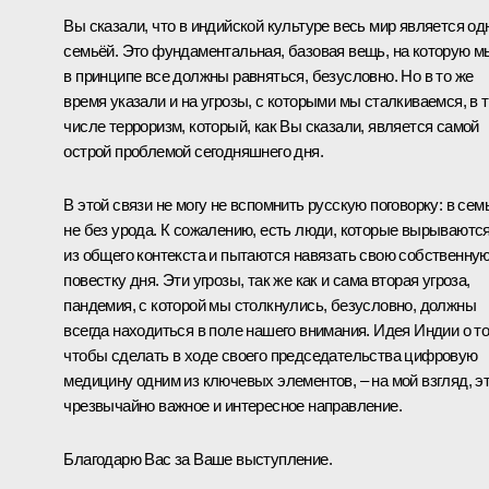
Вы сказали, что в индийской культуре весь мир является од
семьёй. Это фундаментальная, базовая вещь, на которую м
в принципе все должны равняться, безусловно. Но в то же
время указали и на угрозы, с которыми мы сталкиваемся, в 
числе терроризм, который, как Вы сказали, является самой
острой проблемой сегодняшнего дня.
В этой связи не могу не вспомнить русскую поговорку: в сем
не без урода. К сожалению, есть люди, которые вырываютс
из общего контекста и пытаются навязать свою собственну
повестку дня. Эти угрозы, так же как и сама вторая угроза,
пандемия, с которой мы столкнулись, безусловно, должны
всегда находиться в поле нашего внимания. Идея Индии о то
чтобы сделать в ходе своего председательства цифровую
медицину одним из ключевых элементов, – на мой взгляд, э
чрезвычайно важное и интересное направление.
Благодарю Вас за Ваше выступление.