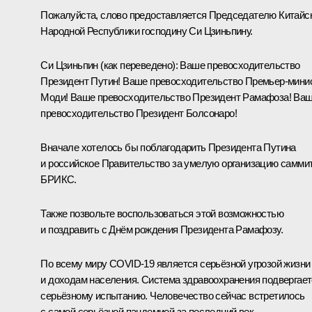
Пожалуйста, слово предоставляется Председателю Китайс
Народной Республики господину Си Цзиньпину.
Си Цзиньпин
(как переведено)
:
Ваше превосходительство
Президент Путин! Ваше превосходительство Премьер-мини
Моди! Ваше превосходительство Президент Рамафоза! Ва
превосходительство Президент Болсонаро!
Вначале хотелось бы поблагодарить Президента Путина
и российское Правительство за умелую организацию самми
БРИКС.
Также позвольте воспользоваться этой возможностью
и поздравить с Днём рождения Президента Рамафозу.
По всему миру COVID-19 является серьёзной угрозой жизни
и доходам населения. Система здравоохранения подвергае
серьёзному испытанию. Человечество сейчас встретилось
с самой серьёзной пандемией за последний век.