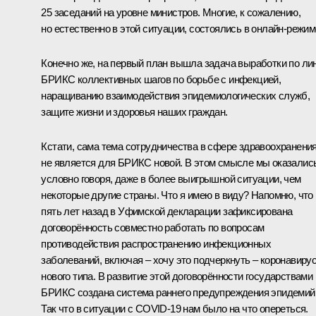
25 заседаний на уровне министров. Многие, к сожалению,
но естественно в этой ситуации, состоялись в онлайн-режим
Конечно же, на первый план вышла задача выработки по ли
БРИКС коллективных шагов по борьбе с инфекцией,
наращиванию взаимодействия эпидемиологических служб,
защите жизни и здоровья наших граждан.
Кстати, сама тема сотрудничества в сфере здравоохранени
не является для БРИКС новой. В этом смысле мы оказались
условно говоря, даже в более выигрышной ситуации, чем
некоторые другие страны. Что я имею в виду? Напомню, что
пять лет назад в Уфимской декларации зафиксирована
договорённость совместно работать по вопросам
противодействия распространению инфекционных
заболеваний, включая – хочу это подчеркнуть – коронавиру
нового типа. В развитие этой договорённости государствами
БРИКС создана система раннего предупреждения эпидемий
Так что в ситуации с COVID-19 нам было на что опереться.