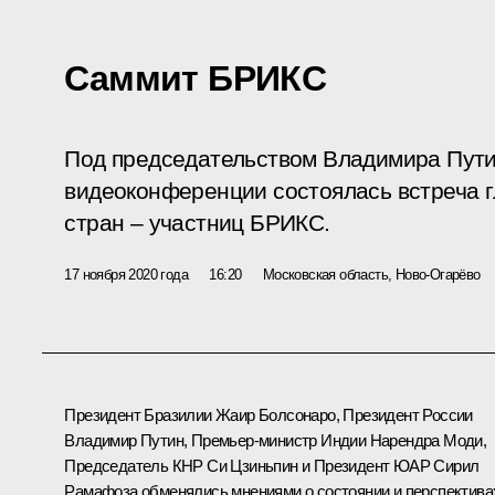
Саммит БРИКС
Под председательством Владимира Пути
видеоконференции состоялась встреча г
стран – участниц БРИКС.
17 ноября 2020 года
16:20
Московская область, Ново-Огарёво
Президент Бразилии
Жаир Болсонаро
, Президент России
Владимир Путин, Премьер-министр Индии
Нарендра Моди
,
Председатель КНР
Си Цзиньпин
и Президент ЮАР
Сирил
Рамафоза
обменялись мнениями о состоянии и перспектива