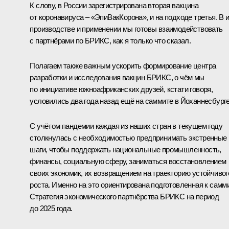
К слову, в России зарегистрирована вторая вакцина
от коронавируса – «ЭпиВакКорона», и на подходе третья. В 
производстве и применении мы готовы взаимодействовать
с партнёрами по БРИКС, как я только что сказал.
Полагаем также важным ускорить формирование центра
разработки и исследования вакцин БРИКС, о чём мы
по инициативе южноафриканских друзей, кстати говоря,
условились два года назад ещё на саммите в Йоханнесбурге
С учётом пандемии каждая из наших стран в текущем году
столкнулась с необходимостью предпринимать экстренные
шаги, чтобы поддержать национальные промышленность,
финансы, социальную сферу, заниматься восстановлением
своих экономик, их возвращением на траекторию устойчивог
роста. Именно на это ориентирована подготовленная к самм
Стратегия экономического партнёрства БРИКС на период
до 2025 года.