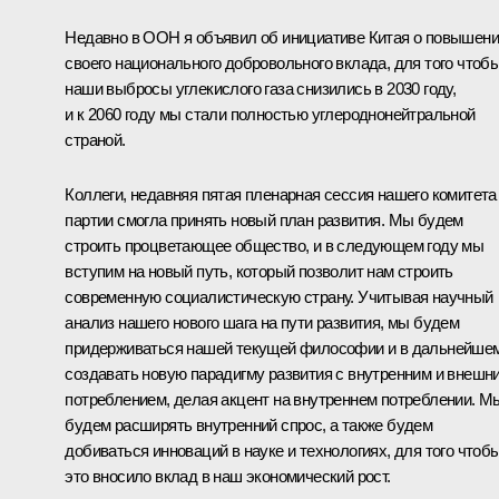
Недавно в ООН я объявил об инициативе Китая о повышен
своего национального добровольного вклада, для того чтоб
наши выбросы углекислого газа снизились в 2030 году,
и к 2060 году мы стали полностью углероднонейтральной
страной.
Коллеги, недавняя пятая пленарная сессия нашего комитета
партии смогла принять новый план развития. Мы будем
строить процветающее общество, и в следующем году мы
вступим на новый путь, который позволит нам строить
современную социалистическую страну. Учитывая научный
анализ нашего нового шага на пути развития, мы будем
придерживаться нашей текущей философии и в дальнейше
создавать новую парадигму развития с внутренним и внешн
потреблением, делая акцент на внутреннем потреблении. М
будем расширять внутренний спрос, а также будем
добиваться инноваций в науке и технологиях, для того чтоб
это вносило вклад в наш экономический рост.