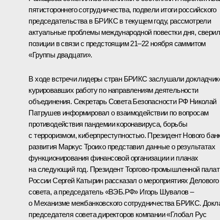
пятистороннего сотрудничества, подвели итоги российского
председательства в
БРИКС
в текущем году, рассмотрели
актуальные проблемы международной повестки дня, свери
позиции в связи с предстоящим 21–22 ноября саммитом
«
Группы двадцати
».
В ходе встречи лидеры стран БРИКС заслушали докладчик
курировавших работу по направлениям деятельности
объединения. Секретарь Совета Безопасности РФ
Николай
Патрушев
информировал о взаимодействии по вопросам
противодействия пандемии коронавируса, борьбы
с терроризмом, киберпреступностью. Президент Нового бан
развития Маркус Троихо представил данные о результатах
функционирования финансовой организации и планах
на следующий год. Президент Торгово-промышленной пала
России
Сергей Катырин
рассказал о мероприятиях Делового
совета, а председатель «ВЭБ.РФ»
Игорь Шувалов
–
о Механизме межбанковского сотрудничества БРИКС. Докл
председателя совета директоров компании «Глобал Рус