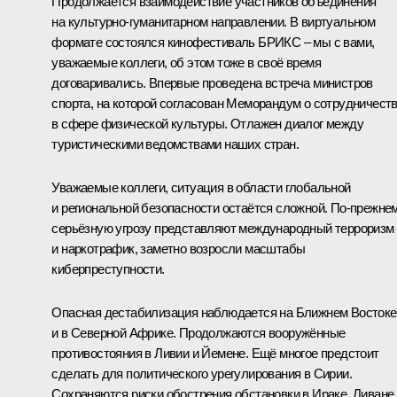
Продолжается взаимодействие участников объединения
на культурно-гуманитарном направлении. В виртуальном
формате состоялся кинофестиваль БРИКС – мы с вами,
уважаемые коллеги, об этом тоже в своё время
договаривались. Впервые проведена встреча министров
спорта, на которой согласован Меморандум о сотрудничест
в сфере физической культуры. Отлажен диалог между
туристическими ведомствами наших стран.
Уважаемые коллеги, ситуация в области глобальной
и региональной безопасности остаётся сложной. По-прежне
серьёзную угрозу представляют международный терроризм
и наркотрафик, заметно возросли масштабы
киберпреступности.
Опасная дестабилизация наблюдается на Ближнем Востоке
и в Северной Африке. Продолжаются вооружённые
противостояния в Ливии и Йемене. Ещё многое предстоит
сделать для политического урегулирования в Сирии.
Сохраняются риски обострения обстановки в Ираке, Ливане,