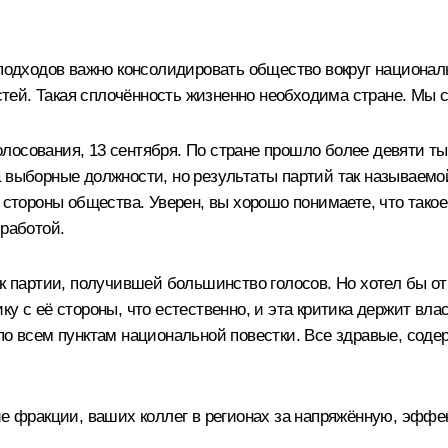
 подходов важно консолидировать общество вокруг национа
ей. Такая сплочённость жизненно необходима стране. Мы с
лосования, 13 сентября. По стране прошло более девяти т
 выборные должности, но результаты партий так называемой
 стороны общества. Уверен, вы хорошо понимаете, что такое
 работой.
ак партии, получившей большинство голосов. Но хотел бы о
у с её стороны, что естественно, и эта критика держит влас
 по всем пунктам национальной повестки. Все здравые, сод
ие фракции, ваших коллег в регионах за напряжённую, эффе