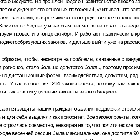
кта о бюджете. На прошлой неделе Правительство внесло з
дёт обсуждение его основных положений, учитывая, что зак
также законами, которые имеют непосредственное отношение
Комитет по бюджету и налогам, несмотря на то что эта неде
ируем провести в конце октября. И работает практически в к
 бюджетообразующих законов, и дальше выйти уже на рассмо
образом, чтобы, несмотря на проблемы, связанные с пандем
з регионов, стало больше депутатов болеть, поэтому прос
ле на дистанционные формы взаимодействия, допустим, ряд 
нта. У нас в повестке 1264 законопроекта, поэтому нам важ
сы, как конституционные законы и закон о бюджете.
касаются защиты наших граждан, оказания поддержки отрас
 и для себя выделяли как приоритет. Все законопроекты, к
а строилась совместно, невзирая на то, что политические п
 ходе весенней сессии была максимальная, она достигла 9