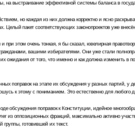
ы, на выстраивание эффективной системы баланса в госуда
ствием, но каждая из них должна корректно и ясно раскрыв
ах. Целый пакет соответствующих законопроектов уже внесё
и при этом очень тонкая, я бы сказал, ювелирная правотвор
с гражданами, вашими избирателями. Они уже стали полноп
 их ожидания от того, что именно и как должна изменить в 
ных поправок на этапе их обсуждения у разных партий, у д
шусь к этому с пониманием. Это естественно для любого д
оде обсуждения поправок к Конституции, идейное многообр
оллег из оппозиционных фракций, максимально активно учас
 группы, готовившей их текст.